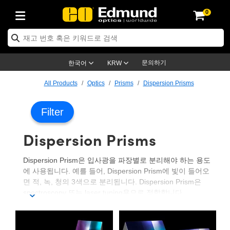
0
ptics
ser Optics
ptomechanics
icroscopy
asers
aging Lenses
ameras
라이트 & 조명
st Targets
ting & Detection
b & Production
op By Application
op By Brand
ew Products
earance Products
ertified Products
nses
ors
em
tics® Objectives
rces
l Length Lenses
ras
sion Lighting
 Test Targets
etrology
eaning
ng
C®
s
Laser Optics
d Optics
문의하기
한국어
KRW
rrors
es
age System
bjectives
surement and Electronics
c Lenses
hernet Cameras
명
Test Targets
sion Solutions
 Handling Tools
ing
on
학 신제품
 Optics
ed Optomechanics
All Products
Optics
Prisms
Dispersion Prisms
nd Diffusers
dows
Optical Mounts
bjectives
cs
s (S-Mount Lenses)
FLIR Cameras
py Lighting
lysis & Stage Micrometers
surement and Electronics
ols
ameras
®
mechanics
 Optomechanics
 Lasers
Filter
ters
rs
System
ctives
plifiers
iable Magnification Lenses
ion Cameras
rces
ay Level Test Targets
hesives
opy
scopy
Lasers
d Microscopy
Dispersion Prisms
on Optics
Optics
ables and Breadboards
ctives
ty
e Objectives
meras
on Accessories
ets
ckened Products
onal Imaging
ng Lenses
 Microscopy
d Imaging Lenses
Dispersion Prism은 입사광을 파장별로 분리해야 하는 용도
ers
m Expanders
 Stages
orrected Objectives
hanics
ses
ng Cameras
nation
ings
rs
 재질
 Imaging
ras
 Imaging Lenses
d Cameras
에 사용됩니다. 예를 들어, Dispersion Prism에 빛이 들어오
면 적, 녹, 청의 3색으로 분리됩니다. Dispersion Prism은
cal Assemblies
ages and Slides
jugate Objectives
ssories
d Lenses
ion Labs Cameras™
opy
and Accessories
cal Imaging
nation
 Cameras
 Illumination
spectroscopy 또는 laser tuning용으로 적합합니다.
Edmund Optics는 Dispersion Prism을 포함해 세계에서 가
n Gratings
m Shaping
 Apertures
 Objectives
duction
oduction and Advanced
as
ig and Roughness Standards
on Microscopy
g and Detection
Illumination
 Test Targets
장 많은 광학 부품 기성품을 공급합니다. Edmund Optics의
hy