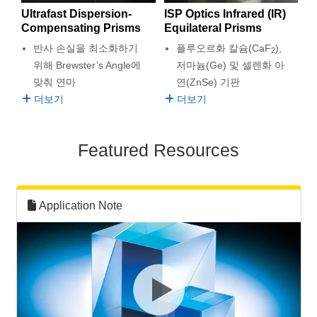
 Direct Microscopes
® Optical Components
Ultrafast Dispersion-
ISP Optics Infrared (IR)
Compensating Prisms
Equilateral Prisms
s
ion Labs™
반사 손실을 최소화하기
플루오르화 칼슘(CaF
),
2
위해 Brewster’s Angle에
저마늄(Ge) 및 셀렌화 아
scopy
맞춰 연마
연(ZnSe) 기판
ics
더보기
더보기
Featured Resources
n Gratings™
AX
Application Note
tical Components
Innovations (UFI)