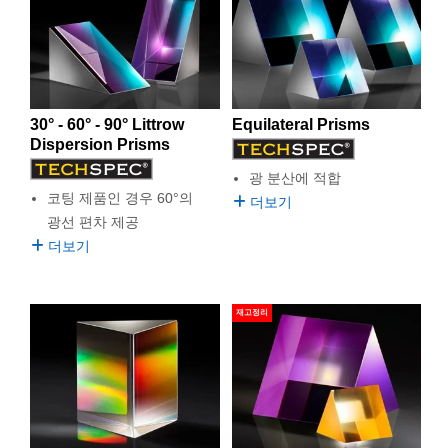
Dispersion Prism은 비 코팅 또는 반사 또는 무반사 코팅 처
semblies
splitters
s
 Objectives
as
nt Tools
echnologies
llumination
실 또는 제품생산
Test Targets
d Testing and Detection
리해 공급할 수 있습니다. Dispersion Prism은 IR 용도로 적
ns Accessories
합한 여러 가지 substrate으로도 제작 가능합니다. IR
tical Components
roscopy
mechanics
명
ameras
tical Components
ty
MR
Testing and Detection
d Lab and Production
substrate에는 Calcium Fluoride (CaF
), Germanium (Ge)
2
또는 Zinc Selenide (ZnSe)가 포함됩니다. Calcium Fluoride
ptics
nd Isolators
e Systems
 Cameras
g and Detection
rial Processing
 Lab and Production
(CaF
)는 굴절률이 낮은 소재로서 0.19 - 7μm에서 탁월한
2
30° - 60° - 90° Littrow
Equilateral Prisms
투과율을 갖고 있어 UV부터 IR까지의 범위에 사용하기에 아
Dispersion Prisms
cs
rization
 Filters
cessories and Optomechanics
실 또는 제품생산
oherence Tomography
ner
주 적합합니다. Germanium (Ge)은 high index 소재로서 3 -
12μm에서 광학 경로를 극대화하는 데 이상적입니다. Zinc
광 분산에 적합
cs
ms
oom Lenses
d Interface Cameras
Selenide (ZnSe)는 1 - 16μm 범위에서 널리 사용되며 CO
2
코팅 제품인 경우 60°의
더보기
laser와 사용하기에 아주 적합합니다.
광선 편차 제공
Optics
학 신제품
y Targets
ystems
더보기
eam Sputtering) Coated Optics
nd Stage Micrometers
ras
ng Development Systems
재고정리
e Optical Elements (DOE)
y Mechanics
hoto-Optical Company
s
es and Couplers