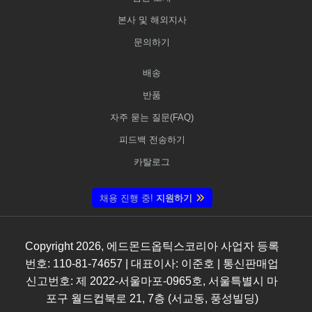
본사 및 해외지사
문의하기
배송
반품
자주 묻는 질문(FAQ)
피드백 전송하기
카탈로그
채용 진행 중!
지원하기
Copyright
2026
, 에드몬드옵틱스코리아 사업자 등록
번호: 110-81-74657 | 대표이사: 이준호 | 통신판매업
신고번호: 제 2022-서울마포-0965호, 서울특별시 마
포구 월드컵북로 21, 7층 (서교동, 풍성빌딩)