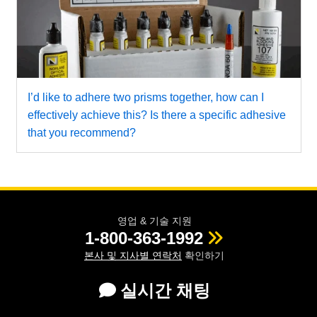
I’d like to adhere two prisms together, how can I
effectively achieve this? Is there a specific adhesive
that you recommend?
영업 & 기술 지원
1-800-363-1992
본사 및 지사별 연락처
확인하기
실시간 채팅