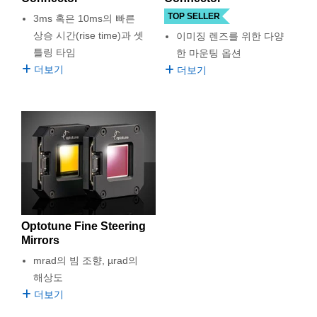
 Direct Microscopes
® Optical Components
TOP SELLER
3ms 혹은 10ms의 빠른
s
ion Labs™
상승 시간(rise time)과 셋
이미징 렌즈를 위한 다양
틀링 타임
한 마운팅 옵션
scopy
더보기
더보기
ics
n Gratings™
AX
tical Components
Optotune Fine Steering
Mirrors
mrad의 빔 조향, µrad의
해상도
Innovations (UFI)
더보기