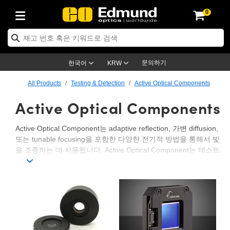
0
ptics
ser Optics
ptomechanics
icroscopy
asers
aging Lenses
ameras
라이트 & 조명
st Targets
ting & Detection
b & Production
op By Application
op By Brand
ew Products
earance Products
ertified Products
nses
ors
em
tics® Objectives
rces
l Length Lenses
ras
sion Lighting
 Test Targets
etrology
eaning
ng
C®
s
Laser Optics
d Optics
문의하기
한국어
KRW
rrors
es
age System
bjectives
surement and Electronics
c Lenses
hernet Cameras
명
Test Targets
sion Solutions
 Handling Tools
ing
on
학 신제품
 Optics
ed Optomechanics
All Products
Testing & Detection
Active Optical Components
Active Optical Components
nd Diffusers
dows
Optical Mounts
bjectives
cs
s (S-Mount Lenses)
FLIR Cameras
py Lighting
lysis & Stage Micrometers
surement and Electronics
ols
ameras
®
mechanics
 Optomechanics
 Lasers
ters
rs
System
ctives
plifiers
iable Magnification Lenses
ion Cameras
rces
ay Level Test Targets
hesives
opy
scopy
Lasers
d Microscopy
Active Optical Component는 adaptive reflection, 가변 diffusion,
또는 tunable focusing을 포함한 다양한 전기적 방법을 통해서 빛
on Optics
Optics
ables and Breadboards
ctives
ty
e Objectives
meras
on Accessories
ets
ckened Products
onal Imaging
ng Lenses
 Microscopy
d Imaging Lenses
을 조종하는 데 사용됩니다. Active Optical Component는 테스트,
조명 시스템, 웨이브프런트 조정, 현미경 관찰을 포함한 다양한
ers
m Expanders
 Stages
orrected Objectives
hanics
ses
ng Cameras
nation
ings
rs
 재질
 Imaging
ras
 Imaging Lenses
d Cameras
생활 과학, 산업 또는 연구 용도에 적합합니다. 또한, Active optics
는 복잡한 광학 시스템을 좀 더 간단하게 만드는 효율적인 대체품
cal Assemblies
ages and Slides
jugate Objectives
ssories
d Lenses
ion Labs Cameras™
opy
and Accessories
cal Imaging
nation
 Cameras
 Illumination
으로 사용될 수 있으며, 이것은 시스템의 사이즈를 줄여주거나 복
잡한 시스템 및 추가적인 부품의 필요를 없애줍니다.
n Gratings
m Shaping
 Apertures
 Objectives
duction
oduction and Advanced
as
ig and Roughness Standards
on Microscopy
g and Detection
Illumination
 Test Targets
Edmund Optics에서는 deformable mirror와 같은 adaptive optics
hy