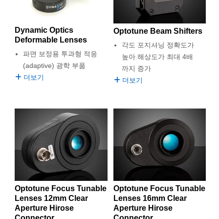
외에도 liquid lens, variable diffuser 또는 laser speckle reducer
semblies
splitters
s
 Objectives
as
nt Tools
echnologies
llumination
실 또는 제품생산
Test Targets
d Testing and Detection
를 포함한 다양한 종류의 Active Optical Component를 제공합니
ns Accessories
다. Focus-tunable lenses는 liquid lens로서 초점 조절을 위한 전
tical Components
roscopy
mechanics
명
ameras
tical Components
ty
MR
Testing and Detection
d Lab and Production
Dynamic Optics
Optotune Beam Shifters
류 제어에 사용되며, multi-lens focus 또는 zoom system의 필요
Deformable Lenses
성을 없애줍니다. Deformable mirrors를 포함한 Adaptive optics
각도 포지셔닝 정확도가
ptics
nd Isolators
e Systems
 Cameras
g and Detection
rial Processing
 Lab and Production
는 광학 시스템의 품질 향상을 위해서 웨이브프런트를 조종하는
파면 보정용 투과형 적응
높아 해상도가 최대 4배
데 사용됩니다.
(adaptive) 광학 부품
까지 증가
cs
rization
 Filters
cessories and Optomechanics
실 또는 제품생산
oherence Tomography
ner
더보기
더보기
cs
ms
oom Lenses
d Interface Cameras
Optics
학 신제품
y Targets
ystems
eam Sputtering) Coated Optics
nd Stage Micrometers
ras
ng Development Systems
e Optical Elements (DOE)
y Mechanics
hoto-Optical Company
s
Optotune Focus Tunable
Optotune Focus Tunable
Lenses 12mm Clear
Lenses 16mm Clear
es and Couplers
Aperture Hirose
Aperture Hirose
Connector
Connector