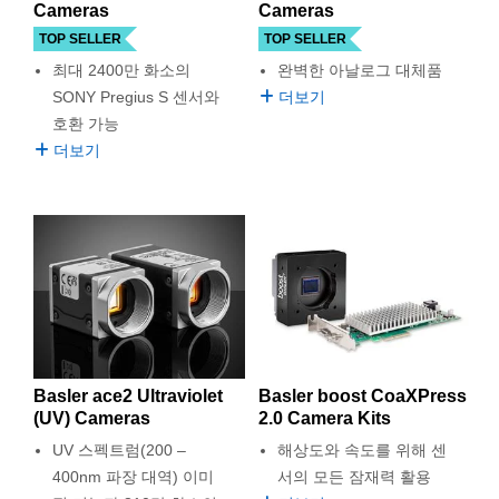
 Direct Microscopes
® Optical Components
Cameras
Cameras
TOP SELLER
TOP SELLER
s
ion Labs™
최대 2400만 화소의
완벽한 아날로그 대체품
SONY Pregius S 센서와
더보기
scopy
호환 가능
더보기
ics
n Gratings™
AX
tical Components
Basler ace2 Ultraviolet
Basler boost CoaXPress
(UV) Cameras
2.0 Camera Kits
Innovations (UFI)
UV 스펙트럼(200 –
해상도와 속도를 위해 센
400nm 파장 대역) 이미
서의 모든 잠재력 활용