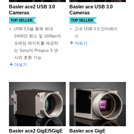
semblies
splitters
s
 Objectives
as
nt Tools
echnologies
llumination
실 또는 제품생산
Test Targets
d Testing and Detection
Basler ace2 USB 3.0
Basler ace USB 3.0
ns Accessories
Cameras
Cameras
tical Components
roscopy
mechanics
명
ameras
tical Components
ty
MR
Testing and Detection
d Lab and Production
TOP SELLER
TOP SELLER
USB 3.0을 통해 최대
고속 USB 3.0 인터페이
ptics
nd Isolators
e Systems
 Cameras
g and Detection
rial Processing
 Lab and Production
2400만 화소 및 160fps의
스
프레임 레이트를 제공하
더보기
cs
rization
 Filters
cessories and Optomechanics
실 또는 제품생산
oherence Tomography
ner
는 Sony의 Pregius S 센
cs
ms
oom Lenses
d Interface Cameras
서와 호환 가능
더보기
Optics
학 신제품
y Targets
ystems
eam Sputtering) Coated Optics
nd Stage Micrometers
ras
ng Development Systems
e Optical Elements (DOE)
y Mechanics
hoto-Optical Company
s
es and Couplers
Basler ace2 GigE/5GigE
Basler ace GigE