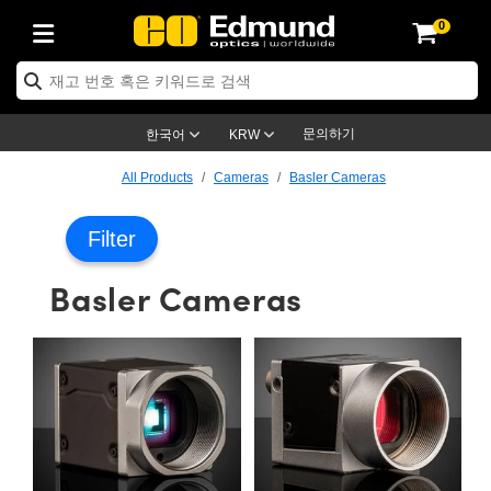
0
ptics
ser Optics
ptomechanics
icroscopy
asers
aging Lenses
ameras
라이트 & 조명
st Targets
ting & Detection
b & Production
op By Application
op By Brand
ew Products
earance Products
ertified Products
nses
ors
em
tics® Objectives
rces
l Length Lenses
ras
sion Lighting
 Test Targets
etrology
eaning
ng
C®
s
Laser Optics
d Optics
문의하기
한국어
KRW
rrors
es
age System
bjectives
surement and Electronics
c Lenses
hernet Cameras
명
Test Targets
sion Solutions
 Handling Tools
ing
on
학 신제품
 Optics
ed Optomechanics
All Products
Cameras
Basler Cameras
nd Diffusers
dows
Optical Mounts
bjectives
cs
s (S-Mount Lenses)
FLIR Cameras
py Lighting
lysis & Stage Micrometers
surement and Electronics
ols
ameras
®
mechanics
 Optomechanics
 Lasers
Filter
ters
rs
System
ctives
plifiers
iable Magnification Lenses
ion Cameras
rces
ay Level Test Targets
hesives
opy
scopy
Lasers
d Microscopy
Basler Cameras
on Optics
Optics
ables and Breadboards
ctives
ty
e Objectives
meras
on Accessories
ets
ckened Products
onal Imaging
ng Lenses
 Microscopy
d Imaging Lenses
ers
m Expanders
 Stages
orrected Objectives
hanics
ses
ng Cameras
nation
ings
rs
 재질
 Imaging
ras
 Imaging Lenses
d Cameras
cal Assemblies
ages and Slides
jugate Objectives
ssories
d Lenses
ion Labs Cameras™
opy
and Accessories
cal Imaging
nation
 Cameras
 Illumination
n Gratings
m Shaping
 Apertures
 Objectives
duction
oduction and Advanced
as
ig and Roughness Standards
on Microscopy
g and Detection
Illumination
 Test Targets
hy