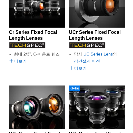
 Direct Microscopes
® Optical Components
s
ion Labs™
scopy
Cr Series Fixed Focal
UCr Series Fixed Focal
Length Lenses
Length Lenses
ics
최대 2/3", C-마운트 렌즈
당사
UC Series Lens
의
더보기
강건설계 버전
n Gratings™
더보기
AX
신제품
tical Components
Innovations (UFI)