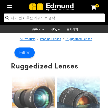
0
ptics
ser Optics
ptomechanics
icroscopy
asers
aging Lenses
ameras
라이트 & 조명
st Targets
ting & Detection
b & Production
op By Application
op By Brand
ew Products
earance Products
ertified Products
nses
ors
em
tics® Objectives
rces
l Length Lenses
ras
sion Lighting
 Test Targets
etrology
eaning
ng
C®
s
Laser Optics
d Optics
문의하기
한국어
KRW
rrors
es
age System
bjectives
surement and Electronics
c Lenses
hernet Cameras
명
Test Targets
sion Solutions
 Handling Tools
ing
on
학 신제품
 Optics
ed Optomechanics
All Products
Imaging Lenses
Ruggedized Lenses
nd Diffusers
dows
Optical Mounts
bjectives
cs
s (S-Mount Lenses)
FLIR Cameras
py Lighting
lysis & Stage Micrometers
surement and Electronics
ols
ameras
®
mechanics
 Optomechanics
 Lasers
Filter
ters
rs
System
ctives
plifiers
iable Magnification Lenses
ion Cameras
rces
ay Level Test Targets
hesives
opy
scopy
Lasers
d Microscopy
Ruggedized Lenses
on Optics
Optics
ables and Breadboards
ctives
ty
e Objectives
meras
on Accessories
ets
ckened Products
onal Imaging
ng Lenses
 Microscopy
d Imaging Lenses
ers
m Expanders
 Stages
orrected Objectives
hanics
ses
ng Cameras
nation
ings
rs
 재질
 Imaging
ras
 Imaging Lenses
d Cameras
cal Assemblies
ages and Slides
jugate Objectives
ssories
d Lenses
ion Labs Cameras™
opy
and Accessories
cal Imaging
nation
 Cameras
 Illumination
n Gratings
m Shaping
 Apertures
 Objectives
duction
oduction and Advanced
as
ig and Roughness Standards
on Microscopy
g and Detection
Illumination
 Test Targets
hy