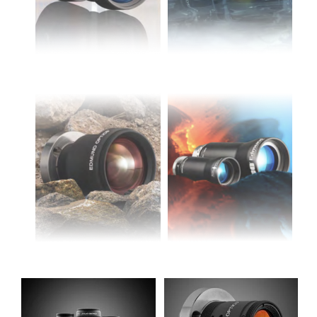
semblies
splitters
s
 Objectives
as
nt Tools
echnologies
llumination
실 또는 제품생산
Test Targets
d Testing and Detection
ns Accessories
tical Components
roscopy
mechanics
명
ameras
tical Components
ty
MR
Testing and Detection
d Lab and Production
ptics
nd Isolators
e Systems
 Cameras
g and Detection
rial Processing
 Lab and Production
산업 등급의 강
방수 강건설계
건설계
cs
rization
 Filters
cessories and Optomechanics
실 또는 제품생산
oherence Tomography
ner
cs
ms
oom Lenses
d Interface Cameras
Optics
학 신제품
y Targets
ystems
eam Sputtering) Coated Optics
nd Stage Micrometers
ras
ng Development Systems
e Optical Elements (DOE)
y Mechanics
hoto-Optical Company
s
안정성 등급의
비열식 강건설
강건설계
계
es and Couplers