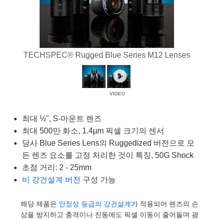
semblies
splitters
s
 Objectives
as
nt Tools
echnologies
llumination
실 또는 제품생산
Test Targets
d Testing and Detection
ns Accessories
tical Components
roscopy
mechanics
명
ameras
tical Components
ty
MR
Testing and Detection
d Lab and Production
ptics
nd Isolators
e Systems
 Cameras
g and Detection
rial Processing
 Lab and Production
TECHSPEC® Rugged Blue Series M12 Lenses
cs
rization
 Filters
cessories and Optomechanics
실 또는 제품생산
oherence Tomography
ner
cs
ms
oom Lenses
d Interface Cameras
Optics
학 신제품
y Targets
ystems
최대 ½", S-마운트 렌즈
최대 500만 화소, 1.4µm 픽셀 크기의 센서
eam Sputtering) Coated Optics
nd Stage Micrometers
ras
ng Development Systems
당사 Blue Series Lens의 Ruggedized 버전으로 모
든 렌즈 요소를 고정 처리한 것이 특징, 50G Shock
e Optical Elements (DOE)
y Mechanics
hoto-Optical Company
초점 거리: 2 - 25mm
s
비 강건설계 버전
구성 가능
es and Couplers
해당 제품은
안정성 등급의 강건설계
가 적용되어 렌즈의 손
상을 방지하고 충격이나 진동에도 픽셀 이동이 줄어들며 광