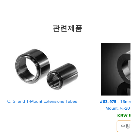
관련제품
#63-975
C, S, and T-Mount Extensions Tubes
- 16mm, 
Mount, ¼-20 T
KRW 94