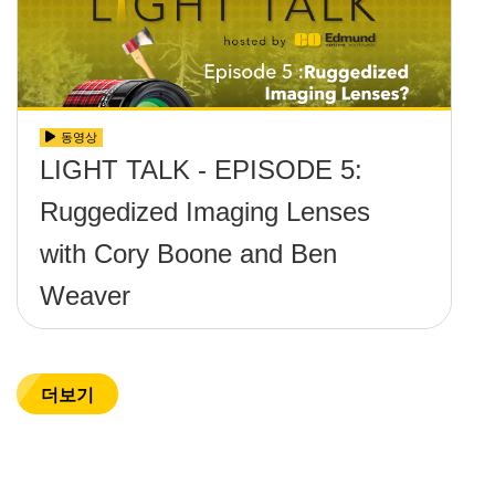
동영상
LIGHT TALK - EPISODE 5:
Ruggedized Imaging Lenses
with Cory Boone and Ben
Weaver
더보기