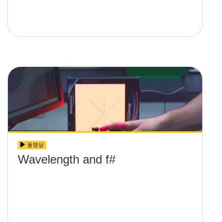
동영상
Wavelength and f#