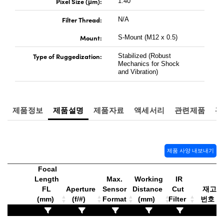
Pixel Size (μm):
1.40
Filter Thread:
N/A
Mount:
S-Mount (M12 x 0.5)
Type of Ruggedization:
Stabilized (Robust
Mechanics for Shock
and Vibration)
제품정보
제품설명
제품자료
액세서리
관련제품
관
제품 사양 내보내기
Focal
Length
Max.
Working
IR
FL
Aperture
Sensor
Distance
Cut
재고
(mm)
(f/#)
Format
(mm)
Filter
번호