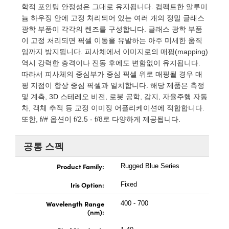
 Direct Microscopes
® Optical Components
학적 포인팅 안정성은 그대로 유지됩니다. 컴팩트한 알루미
늄 하우징 안에 고정 처리되어 있는 여러 개의 정밀 글래스
s
ion Labs™
광학 부품이 각각의 렌즈를 구성합니다. 글래스 광학 부품
이 고정 처리되면 픽셀 이동을 유발하는 아주 미세한 움직
scopy
임까지 방지됩니다. 피사체에서 이미지로의 매핑(mapping)
역시 강력한 충격이나 진동 후에도 변함없이 유지됩니다.
ics
따라서 피사체의 중심부가 중심 픽셀 위로 매핑될 경우 매
핑 지점이 항상 중심 픽셀과 일치합니다. 해당 제품은 측정
및 계측, 3D 스테레오 비전, 로봇 공학, 감지, 자율주행 자동
차, 객체 추적 등 교정 이미징 어플리케이션에 적합합니다.
n Gratings™
또한, f/# 옵션이 f/2.5 - f/8로 다양하게 제공됩니다.
AX
공통 스펙
tical Components
Product Family:
Rugged Blue Series
Iris Option:
Fixed
Wavelength Range
400 - 700
Innovations (UFI)
(nm):