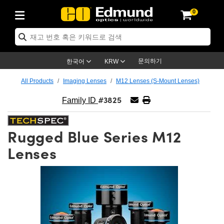
0
ptics
ser Optics
ptomechanics
icroscopy
asers
aging Lenses
ameras
라이트 & 조명
st Targets
ting & Detection
b & Production
op By Application
op By Brand
ew Products
earance Products
ertified Products
nses
ors
em
tics® Objectives
rces
l Length Lenses
ras
sion Lighting
 Test Targets
etrology
eaning
ng
C®
s
Laser Optics
d Optics
문의하기
한국어
KRW
rrors
es
age System
bjectives
surement and Electronics
c Lenses
hernet Cameras
명
Test Targets
sion Solutions
 Handling Tools
ing
on
학 신제품
 Optics
ed Optomechanics
All Products
Imaging Lenses
M12 Lenses (S-Mount Lenses)
#3825
nd Diffusers
dows
Optical Mounts
bjectives
cs
s (S-Mount Lenses)
FLIR Cameras
py Lighting
lysis & Stage Micrometers
surement and Electronics
ols
ameras
®
mechanics
 Optomechanics
 Lasers
Family ID
ters
rs
System
ctives
plifiers
iable Magnification Lenses
ion Cameras
rces
ay Level Test Targets
hesives
opy
scopy
Lasers
d Microscopy
Rugged Blue Series M12
on Optics
Optics
ables and Breadboards
ctives
ty
e Objectives
meras
on Accessories
ets
ckened Products
onal Imaging
ng Lenses
 Microscopy
d Imaging Lenses
Lenses
ers
m Expanders
 Stages
orrected Objectives
hanics
ses
ng Cameras
nation
ings
rs
 재질
 Imaging
ras
 Imaging Lenses
d Cameras
cal Assemblies
ages and Slides
jugate Objectives
ssories
d Lenses
ion Labs Cameras™
opy
and Accessories
cal Imaging
nation
 Cameras
 Illumination
n Gratings
m Shaping
 Apertures
 Objectives
duction
oduction and Advanced
as
ig and Roughness Standards
on Microscopy
g and Detection
Illumination
 Test Targets
hy