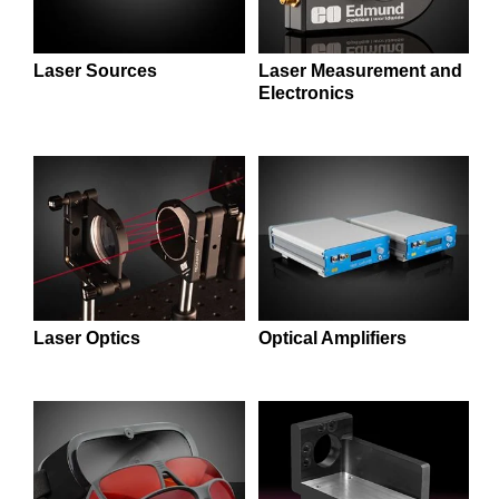
포함한 다양한 유형의 레이저를 공급합니다. 높은 beam 품질, 효
semblies
splitters
s
 Objectives
as
nt Tools
echnologies
llumination
실 또는 제품생산
Test Targets
d Testing and Detection
율 또는 긴 작동 수명이 필요한 용도로 레이저 시스템을 이용할
ns Accessories
수 있습니다. 가스 레이저는 보다 뛰어난 beam 품질, 긴
tical Components
roscopy
mechanics
명
ameras
tical Components
ty
MR
Testing and Detection
d Lab and Production
Laser Sources
Laser Measurement and
coherence length 또는 single mode operation을 필요로 하는 용
Electronics
도에 사용됩니다. 반도체 레이저는 작은 크기, 낮은 전력 소모, 긴
ptics
nd Isolators
e Systems
 Cameras
g and Detection
rial Processing
 Lab and Production
작동 수명 또는 낮은 가격이 필요한 많은 용도에 사용됩니다.
Edmund Optics는 레이저의 독특한 특성 또는 요구 사항에 맞게
cs
rization
 Filters
cessories and Optomechanics
실 또는 제품생산
oherence Tomography
ner
디자인된 다양한 종류의 레이저 광학 부품도 공급합니다.
cs
ms
oom Lenses
d Interface Cameras
Optics
학 신제품
y Targets
ystems
eam Sputtering) Coated Optics
nd Stage Micrometers
ras
ng Development Systems
Laser Optics
Optical Amplifiers
e Optical Elements (DOE)
y Mechanics
hoto-Optical Company
s
es and Couplers