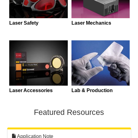
 Direct Microscopes
® Optical Components
s
ion Labs™
Laser Safety
Laser Mechanics
scopy
ics
n Gratings™
AX
Laser Accessories
Lab & Production
tical Components
Featured Resources
Innovations (UFI)
Application Note