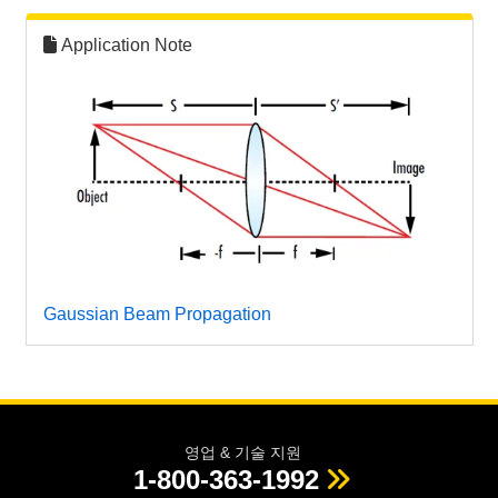
Application Note
Gaussian Beam Propagation
영업 & 기술 지원
1-800-363-1992