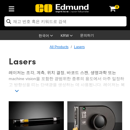
0
ptics
ser Optics
ptomechanics
icroscopy
asers
aging Lenses
ameras
라이트 & 조명
st Targets
ting & Detection
b & Production
op By Application
op By Brand
ew Products
earance Products
ertified Products
nses
ors
em
tics® Objectives
rces
l Length Lenses
ras
sion Lighting
 Test Targets
etrology
eaning
ng
C®
s
Laser Optics
d Optics
문의하기
한국어
KRW
rrors
es
age System
bjectives
surement and Electronics
c Lenses
hernet Cameras
명
Test Targets
sion Solutions
 Handling Tools
ing
on
학 신제품
 Optics
ed Optomechanics
All Products
Lasers
Lasers
nd Diffusers
dows
Optical Mounts
bjectives
cs
s (S-Mount Lenses)
FLIR Cameras
py Lighting
lysis & Stage Micrometers
surement and Electronics
ols
ameras
®
mechanics
 Optomechanics
 Lasers
ters
rs
System
ctives
plifiers
iable Magnification Lenses
ion Cameras
rces
ay Level Test Targets
hesives
opy
scopy
Lasers
d Microscopy
레이저는 조각, 계측, 위치 결정, 바코드 스캔, 생명과학 또는
machine vision을 포함한 광범위한 종류의 용도에서 아주 일정하
on Optics
Optics
ables and Breadboards
ctives
ty
e Objectives
meras
on Accessories
ets
ckened Products
onal Imaging
ng Lenses
 Microscopy
d Imaging Lenses
고 방향성을 띠는 단색광을 생성하는 데 사용됩니다. 레이저는 복
사광의 자극 방출을 통해 빔을 생성하는 광학 장비입니다. 레이저
ers
m Expanders
 Stages
orrected Objectives
hanics
ses
ng Cameras
nation
ings
rs
 재질
 Imaging
ras
 Imaging Lenses
d Cameras
는 continuous wave 또는 modulated operation을 통해 얻을 수
있습니다. CW Laser는 출력 변화가 작은 연속적인 beam을 방출
cal Assemblies
ages and Slides
jugate Objectives
ssories
d Lenses
ion Labs Cameras™
opy
and Accessories
cal Imaging
nation
 Cameras
 Illumination
합니다. Modulated Laser는 pulsed output을 포함해 규정된 주파
수로 출력이 출렁입니다.
n Gratings
m Shaping
 Apertures
 Objectives
duction
oduction and Advanced
as
ig and Roughness Standards
on Microscopy
g and Detection
Illumination
 Test Targets
Edmund Optics는 DPSS, 다이오드, 가스 또는 반도체 레이저를
hy