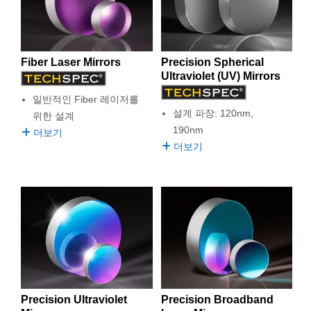
 Direct Microscopes
® Optical Components
s
ion Labs™
Precision Spherical
Fiber Laser Mirrors
scopy
Ultraviolet (UV) Mirrors
ics
일반적인 Fiber 레이저를
설계 파장: 120nm,
위한 설계
190nm
더보기
더보기
n Gratings™
AX
tical Components
Innovations (UFI)
Precision Ultraviolet
Precision Broadband