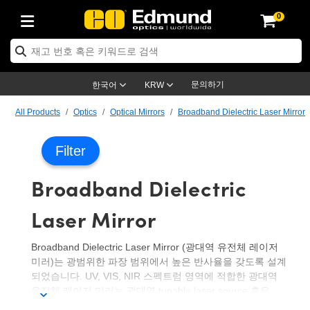
0
ptics
ser Optics
ptomechanics
icroscopy
asers
aging Lenses
ameras
라이트 & 조명
st Targets
ting & Detection
b & Production
op By Application
op By Brand
ew Products
earance Products
ertified Products
nses
ors
em
tics® Objectives
rces
l Length Lenses
ras
sion Lighting
 Test Targets
etrology
eaning
ng
C®
s
Laser Optics
d Optics
문의하기
한국어
KRW
rrors
es
age System
bjectives
surement and Electronics
c Lenses
hernet Cameras
명
Test Targets
sion Solutions
 Handling Tools
ing
on
학 신제품
 Optics
ed Optomechanics
All Products
Optics
Optical Mirrors
Broadband Dielectric Laser Mirror
nd Diffusers
dows
Optical Mounts
bjectives
cs
s (S-Mount Lenses)
FLIR Cameras
py Lighting
lysis & Stage Micrometers
surement and Electronics
ols
ameras
®
mechanics
 Optomechanics
 Lasers
Filter
ters
rs
System
ctives
plifiers
iable Magnification Lenses
ion Cameras
rces
ay Level Test Targets
hesives
opy
scopy
Lasers
d Microscopy
Broadband Dielectric
on Optics
Optics
ables and Breadboards
ctives
ty
e Objectives
meras
on Accessories
ets
ckened Products
onal Imaging
ng Lenses
 Microscopy
d Imaging Lenses
Laser Mirror
ers
m Expanders
 Stages
orrected Objectives
hanics
ses
ng Cameras
nation
ings
rs
 재질
 Imaging
ras
 Imaging Lenses
d Cameras
Broadband Dielectric Laser Mirror (광대역 유전체 레이저
cal Assemblies
ages and Slides
jugate Objectives
ssories
d Lenses
ion Labs Cameras™
opy
and Accessories
cal Imaging
nation
 Cameras
 Illumination
미러)는 광범위한 파장 범위에서 높은 반사율을 갖도록 설계
되었습니다. UV, VIS, NIR 스펙트럼 영역에 적합한 광대역
n Gratings
m Shaping
 Apertures
 Objectives
duction
oduction and Advanced
as
ig and Roughness Standards
on Microscopy
g and Detection
Illumination
 Test Targets
유전체 레이저 미러는 광대역 tunable laser source 혹은
hy
multiple laser source가 장착된 시스템을 이용하는 빔 조정