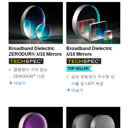
semblies
splitters
s
 Objectives
as
nt Tools
echnologies
llumination
실 또는 제품생산
Test Targets
d Testing and Detection
용도에 사용됩니다. Surface flatness의 각도가 높고 분산이
적은 이러한 미러는 넓은 입사각에서도 사용이 가능합니다.
ns Accessories
유전체 코팅이 되어 있어 제품의 수명이 늘어나고 견고함이
tical Components
roscopy
mechanics
명
ameras
tical Components
ty
MR
Testing and Detection
d Lab and Production
향상되어 수차례 클리닝 후에도 손상을 입지 않습니다. 에드
몬드 옵틱스에서 취급하는 다양한 광대역 유전체 레이저 미
ptics
nd Isolators
e Systems
 Cameras
g and Detection
rial Processing
 Lab and Production
러는 요건이 가장 까다로운 대다수의 광대역 반사 어플리케
이션에 이상적인 솔루션입니다.
cs
rization
 Filters
cessories and Optomechanics
실 또는 제품생산
oherence Tomography
ner
Broadband Dielectric
Broadband Dielectric
cs
ms
oom Lenses
d Interface Cameras
ZERODUR® λ/10 Mirrors
λ/10 Mirrors
Optics
학 신제품
y Targets
ystems
TOP SELLER
열팽창이 거의 없는
®
ZERODUR
기판
금속 코팅보다 우수한 반
eam Sputtering) Coated Optics
nd Stage Micrometers
ras
ng Development Systems
더보기
사율 및 LIDT 제공
더보기
e Optical Elements (DOE)
y Mechanics
hoto-Optical Company
s
es and Couplers