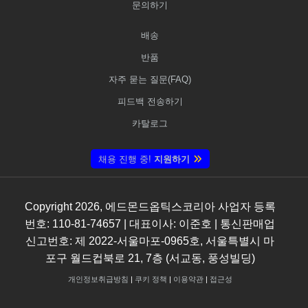
문의하기
배송
반품
자주 묻는 질문(FAQ)
피드백 전송하기
카탈로그
채용 진행 중!
지원하기
Copyright
2026
, 에드몬드옵틱스코리아 사업자 등록
번호: 110-81-74657 | 대표이사: 이준호 | 통신판매업
신고번호: 제 2022-서울마포-0965호, 서울특별시 마
포구 월드컵북로 21, 7층 (서교동, 풍성빌딩)
개인정보취급방침
|
쿠키 정책
|
이용약관
|
접근성