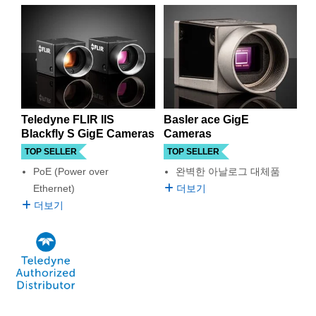
semblies
splitters
s
 Objectives
as
nt Tools
echnologies
llumination
실 또는 제품생산
Test Targets
d Testing and Detection
전송 속도를 갖고 있어 대부분의 까다로운 이미징 용도에 적
합합니다. Gigabit Ethernet Camera는 또한 Gigabit
ns Accessories
Ethernet 기술이 허용하는 긴 케이블 길이 덕분에 전용 컴퓨
tical Components
roscopy
mechanics
명
ameras
tical Components
ty
MR
Testing and Detection
d Lab and Production
터에서 멀리 떨어진 장소에서도 사용할 수 있습니다.
ptics
nd Isolators
e Systems
 Cameras
g and Detection
rial Processing
 Lab and Production
Edmund Optics는 많은 이미징 필요성에 적합한 다양한 유형
의 Gigabit Ethernet Camera를 공급합니다. Gigabit
cs
rization
 Filters
cessories and Optomechanics
실 또는 제품생산
oherence Tomography
ner
Ethernet 기술은 한 번에 연결하는 장비의 숫자에 제한을 두
Teledyne FLIR IIS
Basler ace GigE
지 않기 때문에 단일 환경에서 네트워크에 연결된 많은 수의
cs
ms
oom Lenses
d Interface Cameras
Blackfly S GigE Cameras
Cameras
이미징 카메라가 효과적으로 작동할 수 있습니다. Edmund
Optics는 power-over-Ethernet camera도 공급합니다. PoE
TOP SELLER
TOP SELLER
Optics
학 신제품
y Targets
ystems
Gigabit Ethernet Camera는 별도의 전원이 필요하지 않습니
PoE (Power over
완벽한 아날로그 대체품
다. 유용한 액세서리나 교체용 케이블도 사용할 수 있습니다.
Ethernet)
더보기
eam Sputtering) Coated Optics
nd Stage Micrometers
ras
ng Development Systems
더보기
e Optical Elements (DOE)
y Mechanics
hoto-Optical Company
s
es and Couplers