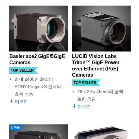
 Direct Microscopes
® Optical Components
s
ion Labs™
scopy
ics
Basler ace2 GigE/5GigE
LUCID Vision Labs
Cameras
Triton™ GigE Power
over Ethernet (PoE)
n Gratings™
TOP SELLER
Cameras
최대 2400만 화소의
TOP SELLER
AX
SONY Pregius S 센서와
29 x 29 x 45mm의 콤팩
호환 가능
tical Components
트한 외관
더보기
더보기
Innovations (UFI)
신제품