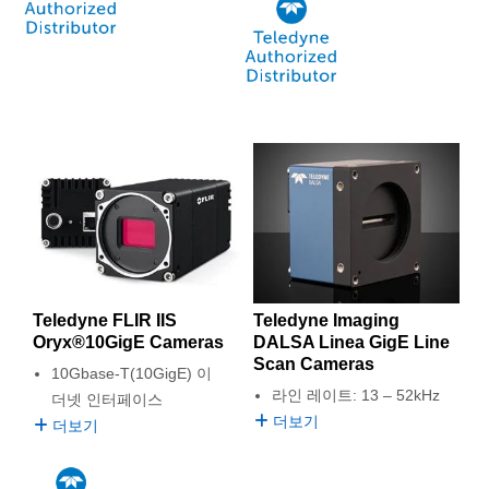
Teledyne FLIR IIS
Teledyne Imaging
Oryx®10GigE Cameras
DALSA Linea GigE Line
Scan Cameras
10Gbase-T(10GigE) 이
라인 레이트: 13 – 52kHz
더넷 인터페이스
더보기
더보기