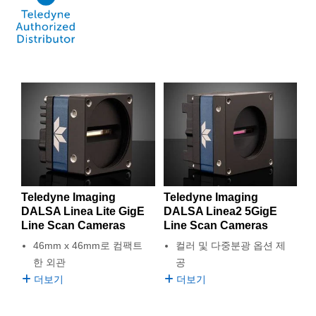
Teledyne Imaging
Teledyne Imaging
DALSA Linea Lite GigE
DALSA Linea2 5GigE
Line Scan Cameras
Line Scan Cameras
46mm x 46mm로 컴팩트
컬러 및 다중분광 옵션 제
한 외관
공
더보기
더보기