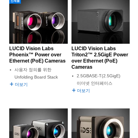
신제품
LUCID Vision Labs
LUCID Vision Labs
Phoenix™ Power over
Triton2™ 2.5GigE Power
Ethernet (PoE) Cameras
over Ethernet (PoE)
Cameras
사용자 정의를 위한
2.5GBASE-T(2.5GigE)
Unfolding Board Stack
이더넷 인터페이스
더보기
더보기