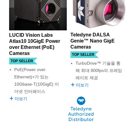
Teledyne DALSA
LUCID Vision Labs
Genie™ Nano GigE
Atlas10 10GigE Power
Cameras
over Ethernet (PoE)
Cameras
TOP SELLER
TOP SELLER
TurboDrive™ 기술을 통
PoE(Power over
해 최대 800fps의 프레임
Ethernet)+가 있는
레이트 제공
10Gbase-T(10GigE) 이
더보기
더넷 인터페이스
더보기