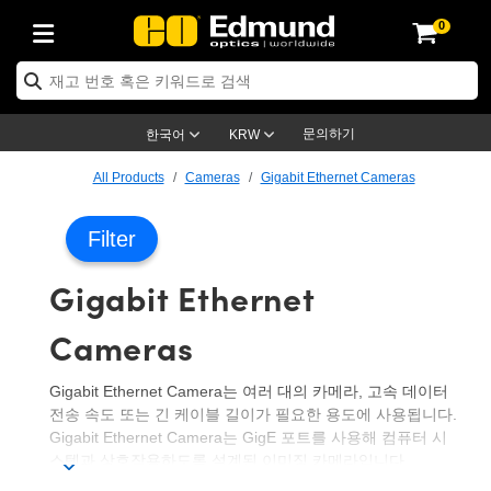
0
ptics
ser Optics
ptomechanics
icroscopy
asers
aging Lenses
ameras
라이트 & 조명
st Targets
ting & Detection
b & Production
op By Application
op By Brand
ew Products
earance Products
ertified Products
nses
ors
em
tics® Objectives
rces
l Length Lenses
ras
sion Lighting
 Test Targets
etrology
eaning
ng
C®
s
Laser Optics
d Optics
문의하기
한국어
KRW
rrors
es
age System
bjectives
surement and Electronics
c Lenses
hernet Cameras
명
Test Targets
sion Solutions
 Handling Tools
ing
on
학 신제품
 Optics
ed Optomechanics
All Products
Cameras
Gigabit Ethernet Cameras
nd Diffusers
dows
Optical Mounts
bjectives
cs
s (S-Mount Lenses)
FLIR Cameras
py Lighting
lysis & Stage Micrometers
surement and Electronics
ols
ameras
®
mechanics
 Optomechanics
 Lasers
Filter
ters
rs
System
ctives
plifiers
iable Magnification Lenses
ion Cameras
rces
ay Level Test Targets
hesives
opy
scopy
Lasers
d Microscopy
Gigabit Ethernet
on Optics
Optics
ables and Breadboards
ctives
ty
e Objectives
meras
on Accessories
ets
ckened Products
onal Imaging
ng Lenses
 Microscopy
d Imaging Lenses
Cameras
ers
m Expanders
 Stages
orrected Objectives
hanics
ses
ng Cameras
nation
ings
rs
 재질
 Imaging
ras
 Imaging Lenses
d Cameras
Gigabit Ethernet Camera는 여러 대의 카메라, 고속 데이터
cal Assemblies
ages and Slides
jugate Objectives
ssories
d Lenses
ion Labs Cameras™
opy
and Accessories
cal Imaging
nation
 Cameras
 Illumination
전송 속도 또는 긴 케이블 길이가 필요한 용도에 사용됩니다.
Gigabit Ethernet Camera는 GigE 포트를 사용해 컴퓨터 시
n Gratings
m Shaping
 Apertures
 Objectives
duction
oduction and Advanced
as
ig and Roughness Standards
on Microscopy
g and Detection
Illumination
 Test Targets
스템과 상호작용하도록 설계된 이미징 카메라입니다.
hy
Gigabit Ethernet Camera는 최대 1000Mb/s의 빠른 데이터