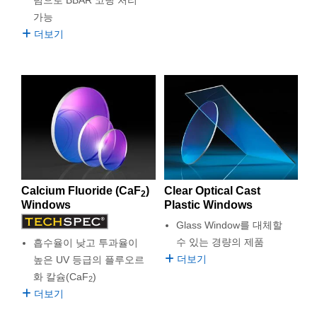
럼으로 BBAR 코팅 처리
가능
더보기
Calcium Fluoride (CaF
)
Clear Optical Cast
2
Windows
Plastic Windows
Glass Window를 대체할
수 있는 경량의 제품
흡수율이 낮고 투과율이
더보기
높은 UV 등급의 플루오르
화 칼슘(CaF
)
2
더보기