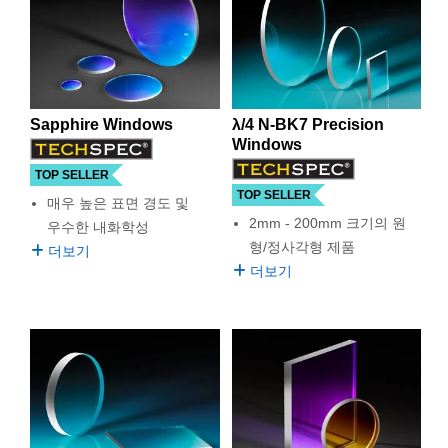
유발하지 않습니다. Visible Window를 선택할 때는 소재의
semblies
splitters
s
 Objectives
as
nt Tools
echnologies
llumination
실 또는 제품생산
Test Targets
d Testing and Detection
투과 또는 기계적 특성을 기준으로 해야 합니다.
ns Accessories
tical Components
roscopy
mechanics
명
ameras
tical Components
ty
MR
Testing and Detection
d Lab and Production
Edmund Optics는 다양한 Visible Window를 포함해 여러 가
지 Optical Window를 공급합니다. Edmund Optics의 Visible
ptics
nd Isolators
e Systems
 Cameras
g and Detection
rial Processing
 Lab and Production
Window는 다양한 glass 또는 plastic substrate으로 제작할
Sapphire Windows
λ/4 N-BK7 Precision
수 있습니다. Edmund Optics의 Visible Window는 높은 내구
Windows
cs
rization
 Filters
cessories and Optomechanics
실 또는 제품생산
oherence Tomography
ner
성이나 작동 온도 범위가 필요한 폭 넓은 용도에 맞게 디자인
되어 있습니다. Plastic Visible Window는 강한 기계적 특성
TOP SELLER
cs
ms
oom Lenses
d Interface Cameras
이 필요한 용도에 사용할 수 있는 가볍고 가성비가 뛰어난 제
TOP SELLER
매우 높은 표면 경도 및
품입니다. Glass Visible Window는 우수한 광학 특성이나 작
2mm - 200mm 크기의 원
우수한 내화학성
동 온도 범위가 필요한 용도로 사용하기에 아주 적합합니다.
Optics
학 신제품
y Targets
ystems
형/정사각형 제품
더보기
더보기
eam Sputtering) Coated Optics
nd Stage Micrometers
ras
ng Development Systems
e Optical Elements (DOE)
y Mechanics
hoto-Optical Company
s
es and Couplers