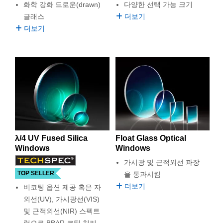
화학 강화 드로운(drawn)
다양한 선택 가능 크기
글래스
더보기
더보기
λ/4 UV Fused Silica
Float Glass Optical
Windows
Windows
가시광 및 근적외선 파장
TOP SELLER
을 통과시킴
더보기
비코팅 옵션 제공 혹은 자
외선(UV), 가시광선(VIS)
및 근적외선(NIR) 스펙트