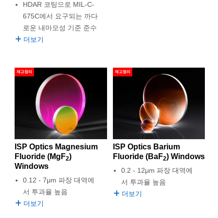
HDAR 코팅으로 MIL-C-
675C에서 요구되는 까다
로운 내마모성 기준 준수
더보기
재고정리
재고정리
ISP Optics Magnesium
ISP Optics Barium
Fluoride (MgF
)
Fluoride (BaF
) Windows
2
2
Windows
0.2 - 12μm 파장 대역에
0.12 - 7μm 파장 대역에
서 투과율 높음
서 투과율 높음
더보기
더보기