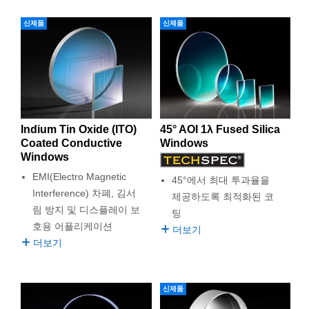
신제품
신제품
Indium Tin Oxide (ITO)
45° AOI 1λ Fused Silica
Coated Conductive
Windows
Windows
EMI(Electro Magnetic
45°에서 최대 투과율을
Interference) 차폐, 김서
제공하도록 최적화된 코
림 방지 및 디스플레이 보
팅
호용 어플리케이션
더보기
더보기
신제품