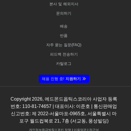
본사 및 해외지사
문의하기
배송
반품
자주 묻는 질문(FAQ)
피드백 전송하기
카탈로그
채용 진행 중!
지원하기
Copyright
2026
, 에드몬드옵틱스코리아 사업자 등록
번호: 110-81-74657 | 대표이사: 이준호 | 통신판매업
신고번호: 제 2022-서울마포-0965호, 서울특별시 마
포구 월드컵북로 21, 7층 (서교동, 풍성빌딩)
개인정보취급방침
|
쿠키 정책
|
이용약관
|
접근성