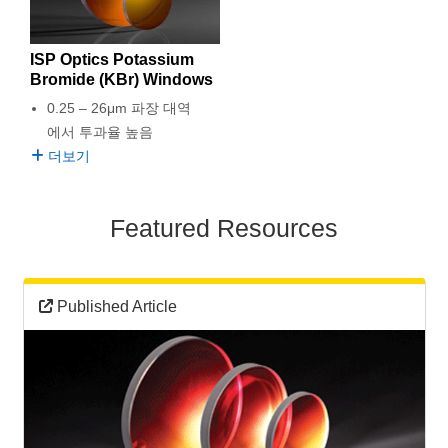
ISP Optics Potassium
Bromide (KBr) Windows
0.25 – 26μm 파장 대역
에서 투과율 높음
더보기
Featured Resources
Published Article