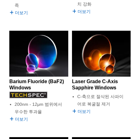
치 강화
족
더보기
더보기
Barium Fluoride (BaF2)
Laser Grade C-Axis
Windows
Sapphire Windows
C-축으로 절삭된 사파이
어로 복굴절 제거
200nm - 12μm 범위에서
더보기
우수한 투과율
더보기