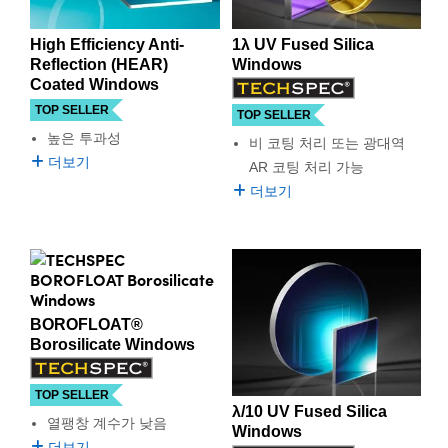
 Direct Microscopes
® Optical Components
High Efficiency Anti-
1λ UV Fused Silica
s
ion Labs™
Reflection (HEAR)
Windows
Coated Windows
scopy
TOP SELLER
TOP SELLER
ics
높은 투과성
비 코팅 처리 또는 광대역
더보기
AR 코팅 처리 가능
더보기
n Gratings™
AX
tical Components
BOROFLOAT®
Borosilicate Windows
TOP SELLER
Innovations (UFI)
λ/10 UV Fused Silica
열팽창 계수가 낮음
Windows
더보기