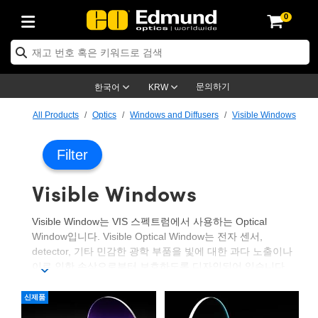
0
ptics
ser Optics
ptomechanics
icroscopy
asers
aging Lenses
ameras
라이트 & 조명
st Targets
ting & Detection
b & Production
op By Application
op By Brand
ew Products
earance Products
ertified Products
nses
ors
em
tics® Objectives
rces
l Length Lenses
ras
sion Lighting
 Test Targets
etrology
eaning
ng
C®
s
Laser Optics
d Optics
문의하기
한국어
KRW
rrors
es
age System
bjectives
surement and Electronics
c Lenses
hernet Cameras
명
Test Targets
sion Solutions
 Handling Tools
ing
on
학 신제품
 Optics
ed Optomechanics
All Products
Optics
Windows and Diffusers
Visible Windows
nd Diffusers
dows
Optical Mounts
bjectives
cs
s (S-Mount Lenses)
FLIR Cameras
py Lighting
lysis & Stage Micrometers
surement and Electronics
ols
ameras
®
mechanics
 Optomechanics
 Lasers
Filter
ters
rs
System
ctives
plifiers
iable Magnification Lenses
ion Cameras
rces
ay Level Test Targets
hesives
opy
scopy
Lasers
d Microscopy
Visible Windows
on Optics
Optics
ables and Breadboards
ctives
ty
e Objectives
meras
on Accessories
ets
ckened Products
onal Imaging
ng Lenses
 Microscopy
d Imaging Lenses
Visible Window는 VIS 스펙트럼에서 사용하는 Optical
ers
m Expanders
 Stages
orrected Objectives
hanics
ses
ng Cameras
nation
ings
rs
 재질
 Imaging
ras
 Imaging Lenses
d Cameras
Window입니다. Visible Optical Window는 전자 센서,
detector, 기타 민감한 광학 부품을 빛에 대한 과다 노출이나
cal Assemblies
ages and Slides
jugate Objectives
ssories
d Lenses
ion Labs Cameras™
opy
and Accessories
cal Imaging
nation
 Cameras
 Illumination
이로 인한 손상으로부터 보호하도록 디자인되어 있습니다.
Visible Window는 이미징 용도에 사용하거나 공업 또는 환경
n Gratings
m Shaping
 Apertures
 Objectives
duction
oduction and Advanced
as
ig and Roughness Standards
on Microscopy
g and Detection
Illumination
 Test Targets
감시 용도를 위한 보호용 디스플레이로 사용하기에 아주 적
신제품
합합니다. Visible Optical Window는 시스템에 광학적 확대를
hy