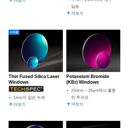
더보기
얇음
더보기
신제품
Thin Fused Silica Laser
Potassium Bromide
Windows
(KBr) Windows
250nm – 26μm에서 훌륭
한 투과성
1mm의 얇은 두께
더보기
더보기