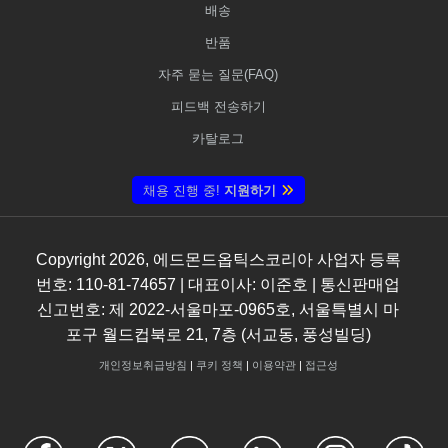
배송
반품
자주 묻는 질문(FAQ)
피드백 전송하기
카탈로그
채용 진행 중!
지원하기
Copyright
2026
, 에드몬드옵틱스코리아 사업자 등록
번호: 110-81-74657 | 대표이사: 이준호 | 통신판매업
신고번호: 제 2022-서울마포-0965호, 서울특별시 마
포구 월드컵북로 21, 7층 (서교동, 풍성빌딩)
개인정보취급방침
|
쿠키 정책
|
이용약관
|
접근성