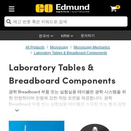
0
ptics
ser Optics
ptomechanics
icroscopy
asers
aging Lenses
ameras
라이트 & 조명
st Targets
ting & Detection
b & Production
op By Application
op By Brand
ew Products
earance Products
ertified Products
nses
ors
em
tics® Objectives
rces
l Length Lenses
ras
sion Lighting
 Test Targets
etrology
eaning
ng
C®
s
Laser Optics
d Optics
문의하기
한국어
KRW
rrors
es
age System
bjectives
surement and Electronics
c Lenses
hernet Cameras
명
Test Targets
sion Solutions
 Handling Tools
ing
on
학 신제품
 Optics
ed Optomechanics
All Products
Microscopy
Microscopy Mechanics
Laboratory Tables & Breadboard Components
nd Diffusers
dows
Optical Mounts
bjectives
cs
s (S-Mount Lenses)
FLIR Cameras
py Lighting
lysis & Stage Micrometers
surement and Electronics
ols
ameras
®
mechanics
 Optomechanics
 Lasers
Laboratory Tables &
ters
rs
System
ctives
plifiers
iable Magnification Lenses
ion Cameras
rces
ay Level Test Targets
hesives
opy
scopy
Lasers
d Microscopy
Breadboard Components
on Optics
Optics
ables and Breadboards
ctives
ty
e Objectives
meras
on Accessories
ets
ckened Products
onal Imaging
ng Lenses
 Microscopy
d Imaging Lenses
광학 Breadboard 부품 또는 실험실용 테이블은 광학 시스템을 위
ers
m Expanders
 Stages
orrected Objectives
hanics
ses
ng Cameras
nation
ings
rs
 재질
 Imaging
ras
 Imaging Lenses
d Cameras
한 안정적이며 진동에 강한 작업 표면을 제공합니다. 광학
Breadboard 부품 또는 실험실용 테이블은 스프링 또는 휨과 같은
cal Assemblies
ages and Slides
jugate Objectives
ssories
d Lenses
ion Labs Cameras™
opy
and Accessories
cal Imaging
nation
 Cameras
 Illumination
여러 가지 진동 완충 기능을 이용해 정밀한 광학 용도에 적합한
균형잡힌 작업 면을 구축합니다. 광학 Breadboard는 표준 광학
n Gratings
m Shaping
 Apertures
 Objectives
duction
oduction and Advanced
as
ig and Roughness Standards
on Microscopy
g and Detection
Illumination
 Test Targets
테이블에 비해 크기가 작고 광학 작업 면을 유지하기 쉬워 휴대용
용도나 극히 높은 기계적 안정성을 필요로 하지 않는 광학 시스템
hy