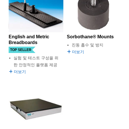
semblies
splitters
s
 Objectives
as
nt Tools
echnologies
llumination
실 또는 제품생산
Test Targets
d Testing and Detection
용으로 아주 적합합니다. 실험실용 테이블은 진동 또는 움직임에
대한 저항 능력이 훨씬 큰 크고 안정적인 작업 면입니다.
ns Accessories
tical Components
roscopy
mechanics
명
ameras
tical Components
ty
MR
Testing and Detection
d Lab and Production
ptics
nd Isolators
e Systems
 Cameras
g and Detection
rial Processing
 Lab and Production
English and Metric
Sorbothane® Mounts
cs
rization
 Filters
cessories and Optomechanics
실 또는 제품생산
oherence Tomography
ner
Breadboards
진동 흡수 및 방지
TOP SELLER
더보기
cs
ms
oom Lenses
d Interface Cameras
실험 및 테스트 구성을 위
한 안정적인 플랫폼 제공
Optics
학 신제품
y Targets
ystems
더보기
eam Sputtering) Coated Optics
nd Stage Micrometers
ras
ng Development Systems
e Optical Elements (DOE)
y Mechanics
hoto-Optical Company
s
es and Couplers