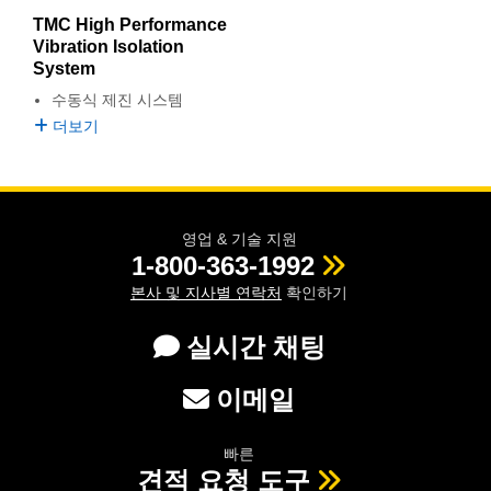
 Direct Microscopes
® Optical Components
TMC High Performance
Vibration Isolation
s
ion Labs™
System
수동식 제진 시스템
scopy
더보기
ics
영업 & 기술 지원
n Gratings™
1-800-363-1992
본사 및 지사별 연락처
확인하기
AX
실시간 채팅
tical Components
이메일
Innovations (UFI)
빠른
견적 요청 도구