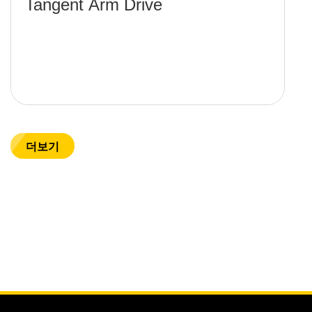
Tangent Arm Drive
더보기