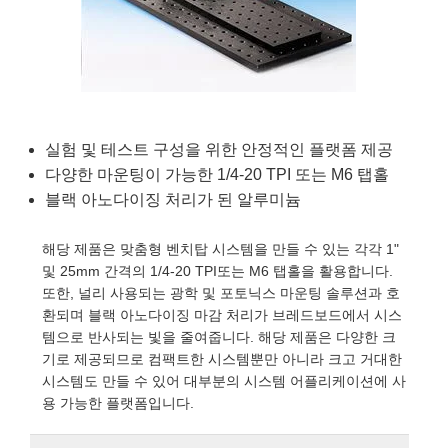
semblies
splitters
s
 Objectives
as
nt Tools
echnologies
llumination
실 또는 제품생산
Test Targets
d Testing and Detection
ns Accessories
tical Components
roscopy
mechanics
명
ameras
tical Components
ty
MR
Testing and Detection
d Lab and Production
ptics
nd Isolators
e Systems
 Cameras
g and Detection
rial Processing
 Lab and Production
cs
rization
 Filters
cessories and Optomechanics
실 또는 제품생산
oherence Tomography
ner
실험 및 테스트 구성을 위한 안정적인 플랫폼 제공
다양한 마운팅이 가능한 1/4-20 TPI 또는 M6 탭홀
cs
ms
oom Lenses
d Interface Cameras
블랙 아노다이징 처리가 된 알루미늄
Optics
학 신제품
y Targets
ystems
해당 제품은 맞춤형 벤치탑 시스템을 만들 수 있는 각각 1"
및 25mm 간격의 1/4-20 TPI또는 M6 탭홀을 활용합니다.
eam Sputtering) Coated Optics
nd Stage Micrometers
ras
ng Development Systems
또한, 널리 사용되는 광학 및 포토닉스 마운팅 솔루션과 호
환되며 블랙 아노다이징 마감 처리가 브레드보드에서 시스
e Optical Elements (DOE)
y Mechanics
hoto-Optical Company
템으로 반사되는 빛을 줄여줍니다. 해당 제품은 다양한 크
기로 제공되므로 컴팩트한 시스템뿐만 아니라 크고 거대한
s
시스템도 만들 수 있어 대부분의 시스템 어플리케이션에 사
용 가능한 플랫폼입니다.
es and Couplers