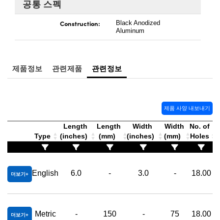
공통 스펙
 Direct Microscopes
® Optical Components
Construction:
Black Anodized
s
ion Labs™
Aluminum
scopy
제품정보
관련제품
관련정보
ics
제품 사양 내보내기
n Gratings™
Length
Length
Width
Width
No. of
AX
Type
(inches)
(mm)
(inches)
(mm)
Holes
tical Components
English
6.0
-
3.0
-
18.00
더보기
Innovations (UFI)
Metric
-
150
-
75
18.00
더보기