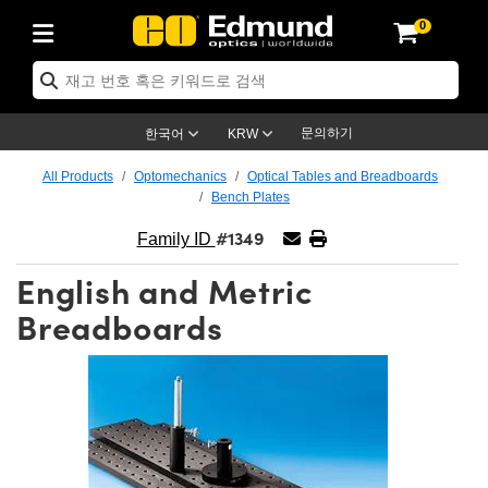
0
ptics
ser Optics
ptomechanics
icroscopy
asers
aging Lenses
ameras
라이트 & 조명
st Targets
ting & Detection
b & Production
op By Application
op By Brand
ew Products
earance Products
ertified Products
nses
ors
em
tics® Objectives
rces
l Length Lenses
ras
sion Lighting
 Test Targets
etrology
eaning
ng
C®
s
Laser Optics
d Optics
문의하기
한국어
KRW
rrors
es
age System
bjectives
surement and Electronics
c Lenses
hernet Cameras
명
Test Targets
sion Solutions
 Handling Tools
ing
on
학 신제품
 Optics
ed Optomechanics
All Products
Optomechanics
Optical Tables and Breadboards
Bench Plates
nd Diffusers
dows
Optical Mounts
bjectives
cs
s (S-Mount Lenses)
FLIR Cameras
py Lighting
lysis & Stage Micrometers
surement and Electronics
ols
ameras
®
mechanics
 Optomechanics
 Lasers
#1349
Family ID
ters
rs
System
ctives
plifiers
iable Magnification Lenses
ion Cameras
rces
ay Level Test Targets
hesives
opy
scopy
Lasers
d Microscopy
English and Metric
on Optics
Optics
ables and Breadboards
ctives
ty
e Objectives
meras
on Accessories
ets
ckened Products
onal Imaging
ng Lenses
 Microscopy
d Imaging Lenses
Breadboards
ers
m Expanders
 Stages
orrected Objectives
hanics
ses
ng Cameras
nation
ings
rs
 재질
 Imaging
ras
 Imaging Lenses
d Cameras
cal Assemblies
ages and Slides
jugate Objectives
ssories
d Lenses
ion Labs Cameras™
opy
and Accessories
cal Imaging
nation
 Cameras
 Illumination
n Gratings
m Shaping
 Apertures
 Objectives
duction
oduction and Advanced
as
ig and Roughness Standards
on Microscopy
g and Detection
Illumination
 Test Targets
hy