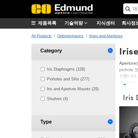
제품목록
기술역량
지식센터
회사정
All Products
Optomechanics
Irises and Apertures
Iris
Category
Apertu
Iris Diaphragms (158)
pinhol
지합니다.
Pinholes and Slits (277)
통성 있는
Iris and Aperture Mounts (29)
Edmund
Iri
성 또는 
Shutters (4)
Apertu
Type