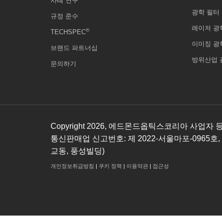
사례 연구
광학 필터
규정 준수
레이저 광
®
TECHSPEC
이미징 광
브랜드 파트너십
방위산업 
문의하기
Copyright
2026
, 에드몬드옵틱스코리아 사업자 등록번호
통신판매업 신고번호: 제 2022-서울마포-0965호,
교동, 풍성빌딩)
개인정보취급방침
|
쿠키 정책
|
이용약관
|
접근성