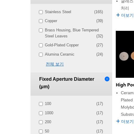
글래스
처리
Stainless Steel
(165)
더보기
Copper
(39)
Brass Housing, Blue Tempered
Steel Leaves
(32)
Gold-Plated Copper
(27)
Alumina Ceramic
(24)
전체 보기
Fixed Aperture Diameter
High Po
(μm)
Cerami
Plated
100
(17)
Molybd
1000
(17)
Substr
더보기
200
(17)
50
(17)