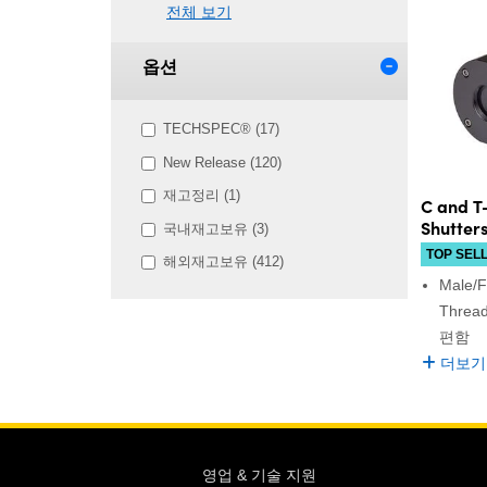
전체 보기
옵션
TECHSPEC® (17)
New Release (120)
재고정리 (1)
C and T
Shutter
국내재고보유 (3)
TOP SEL
해외재고보유 (412)
Male/F
Thre
편함
더보기
영업 & 기술 지원