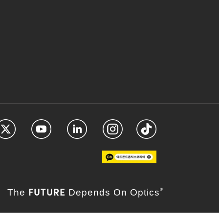
FUTURE
The
Depends On Optics
®