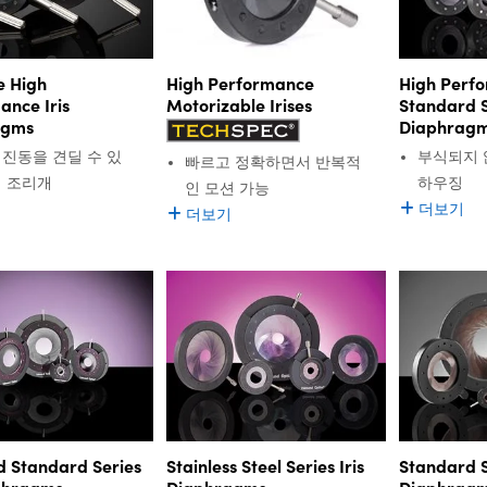
e High
High Performance
High Perf
ance Iris
Motorizable Irises
Standard Se
agms
Diaphrag
 진동을 견딜 수 있
부식되지 
빠르고 정확하면서 반복적
정 조리개
하우징
인 모션 가능
더보기
더보기
 Standard Series
Stainless Steel Series Iris
Standard Se
aphragms
Diaphragms
Diaphrag