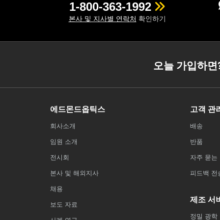
1-800-363-1992
본사 및 지사별 연락처
확인하기
오늘 가입하면
에드몬드옵틱스
고객 관
회사소개
배송
임원 소개
반품
전시회
자주 묻는 
본사 및 해외지사
피드백 전
채용
제조 서
보도 자료
정밀 광학