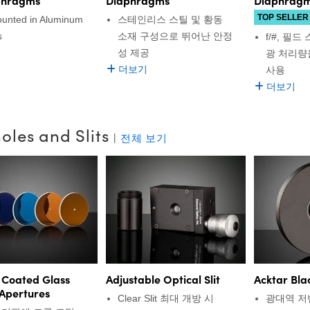
TOP SELLER
unted in Aluminum
스테인리스 스틸 및 황동
s
소재 구성으로 뛰어난 안정
f/#, 필
성 제공
광 처리량
더보기
사용
더보기
oles and Slits
|
전체 보기
Coated Glass
Adjustable Optical Slit
Acktar Blac
 Apertures
Clear Slit 최대 개방 시
광대역 저