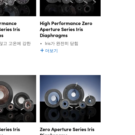
ormance
High Performance Zero
ries Iris
Aperture Series Iris
ms
Diaphragms
않고 고온에 강한
Iris가 완전히 닫힘
더보기
ries Iris
Zero Aperture Series Iris
ms
Diaphragms