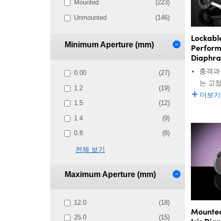
Mounted
(223)
Unmounted
(146)
Lockabl
Minimum Aperture (mm)
Perform
Diaphr
충격과
0.00
(27)
는 고
1.2
(19)
더보기
1.5
(12)
1.4
(9)
0.8
(8)
전체 보기
Maximum Aperture (mm)
12.0
(18)
Mounted
25.0
(15)
Iris Di