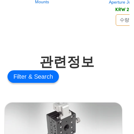
Mounts
Aperture Joi
KRW 263
관련정보
Filter