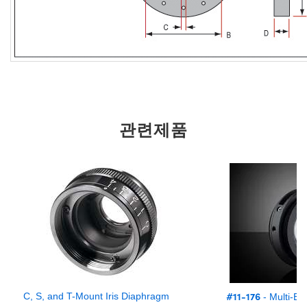
관련제품
#11-176
C, S, and T-Mount Iris Diaphragm
- Multi-El