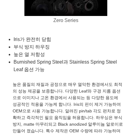
ies
ters
ectives
ccessories
ools
ologies
ination
는 제품생산
Targets
ting and Detection
l Components
py
nics
as
 Components
ng and Detection
 and Production
Zero Series
lators
stems
ras
d Detection
Processing
and Production
Iris가 완전히 닫힘
ion
ers
ories and Optomechanics
는 제품생산
ence Tomography
부식 방지 하우징
높은 열 저항성
Lenses
erface Cameras
Burnished Spring Steel과 Stainless Spring Steel
Leaf 옵션 가능
제품
gets
s
puttering) Coated Optics
age Micrometers
velopment Systems
높은 품질의 재질과 공정으로 매우 열악한 환경에서도 최적
의 성능 제공을 보증합니다. 다양한 Leaf와 구경 지름 옵션
ical Elements (DOE)
chanics
-Optical Company
으로 이미지나 고온 환경에서 사용되는 등 다양한 용도에
성공적인 적용을 가능케 합니다. Iris의 핀이 제거 가능하여
OEM으로 사용 가능합니다. 알려진 pin/tab 각도 편차로 정
확하고 즉각적인 필요 움직임을 허용합니다. 하우싱은 부식
nd Couplers
방지, matte 마무리되고 Black anodized 알루미늄 알로이로
만들어 졌습니다. 특수 제작은 OEM 수량에 따라 가능하며