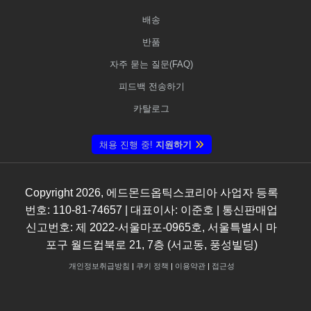
배송
반품
자주 묻는 질문(FAQ)
피드백 전송하기
카탈로그
채용 진행 중!
지원하기
Copyright
2026
, 에드몬드옵틱스코리아 사업자 등록
번호: 110-81-74657 | 대표이사: 이준호 | 통신판매업
신고번호: 제 2022-서울마포-0965호, 서울특별시 마
포구 월드컵북로 21, 7층 (서교동, 풍성빌딩)
개인정보취급방침
|
쿠키 정책
|
이용약관
|
접근성