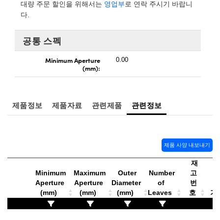
ect Microscopes
ical Components
대량 주문 할인을 위해서는
영업부
로 연락 주시기 바랍니
다.
abs™
공통 스펙
y
Minimum Aperture
0.00
(mm):
제품정보
제품자료
관련제품
관련정보
tings™
제품 사양 내보내기
l Components
재
Minimum
Maximum
Outer
Number
고
Aperture
Aperture
Diameter
of
번
(mm)
(mm)
(mm)
Leaves
호
가격
tions (UFI)