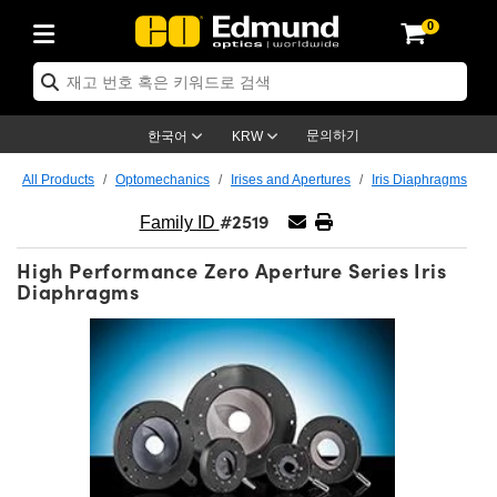
0
s
Optics
echanics
scopy
s
g Lenses
ras
 & 조명
argets
 & Detection
Production
y Application
By Brand
roducts
nce Products
fied Products
 Objectives
gth Lenses
Lighting
 Targets
ogy
g
 Optics
cs
문의하기
한국어
KRW
ystem
tives
ent and Electronics
ses
et Cameras
Targets
Solutions
dling Tools
제품
cs
tomechanics
All Products
Optomechanics
Irises and Apertures
Iris Diaphragms
#2519
ffusers
al Mounts
ives
Mount Lenses)
Cameras
ighting
 & Stage Micrometers
ent and Electronics
as
nics
omechanics
rs
Family ID
High Performance Zero Aperture Series Iris
em
s
ers
e Magnification Lenses
ameras
vel Test Targets
es
y
rs
roscopy
Diaphragms
tics
 and Breadboards
s
ectives
cessories
ed Products
Imaging
nses
oscopy
ging Lenses
anders
es
ed Objectives
s
ameras
n
ing
ing Lenses
meras
ssemblies
and Slides
e Objectives
es
ses
abs Cameras™
ccessories
maging
n
eras
mination
tings
aping
tures
tives
on
tion and Advanced Photography
d Roughness Standards
croscopy
d Detection
ination
 Targets