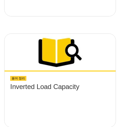
용어 정리
Inverted Load Capacity