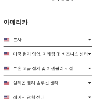
semblies
splitters
s
 Objectives
as
nt Tools
echnologies
llumination
실 또는 제품생산
Test Targets
d Testing and Detection
ns Accessories
tical Components
roscopy
mechanics
명
ameras
tical Components
ty
MR
Testing and Detection
d Lab and Production
아메리카
ptics
nd Isolators
e Systems
 Cameras
g and Detection
rial Processing
 Lab and Production
cs
rization
 Filters
cessories and Optomechanics
실 또는 제품생산
oherence Tomography
ner
본사
cs
ms
oom Lenses
d Interface Cameras
미국 현지 영업, 마케팅 및 비즈니스 센터
Optics
학 신제품
y Targets
ystems
eam Sputtering) Coated Optics
nd Stage Micrometers
ras
ng Development Systems
투손 고급 설계 및 어셈블리 시설
e Optical Elements (DOE)
y Mechanics
hoto-Optical Company
실리콘 밸리 솔루션 센터
s
레이저 광학 센터
es and Couplers