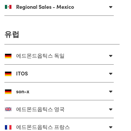
 Direct Microscopes
® Optical Components
Regional Sales - Mexico
s
ion Labs™
scopy
유럽
ics
에드몬드옵틱스 독일
n Gratings™
ITOS
AX
son-x
tical Components
에드몬드옵틱스 영국
Innovations (UFI)
에드몬드옵틱스 프랑스