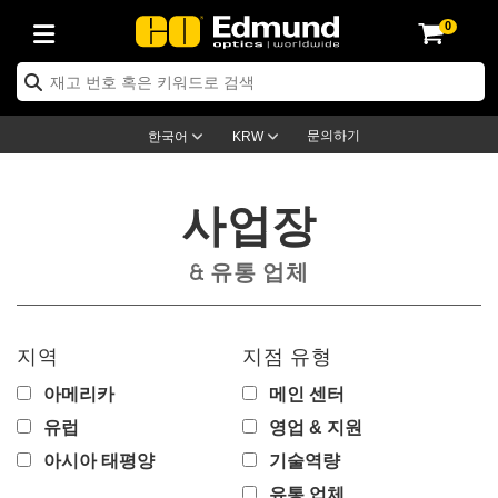
0
ptics
ser Optics
ptomechanics
icroscopy
asers
aging Lenses
ameras
라이트 & 조명
st Targets
ting & Detection
b & Production
op By Application
op By Brand
ew Products
earance Products
ertified Products
nses
ors
em
tics® Objectives
rces
l Length Lenses
ras
sion Lighting
 Test Targets
etrology
eaning
ng
C®
s
Laser Optics
d Optics
문의하기
한국어
KRW
rrors
es
age System
bjectives
surement and Electronics
c Lenses
hernet Cameras
명
Test Targets
sion Solutions
 Handling Tools
ing
on
학 신제품
 Optics
ed Optomechanics
사업장
nd Diffusers
dows
Optical Mounts
bjectives
cs
s (S-Mount Lenses)
FLIR Cameras
py Lighting
lysis & Stage Micrometers
surement and Electronics
ols
ameras
®
mechanics
 Optomechanics
 Lasers
& 유통 업체
ters
rs
System
ctives
plifiers
iable Magnification Lenses
ion Cameras
rces
ay Level Test Targets
hesives
opy
scopy
Lasers
d Microscopy
on Optics
Optics
ables and Breadboards
ctives
ty
e Objectives
meras
on Accessories
ets
ckened Products
onal Imaging
ng Lenses
 Microscopy
d Imaging Lenses
지역
지점 유형
ers
m Expanders
 Stages
orrected Objectives
hanics
ses
ng Cameras
nation
ings
rs
 재질
 Imaging
ras
 Imaging Lenses
d Cameras
아메리카
메인 센터
cal Assemblies
ages and Slides
jugate Objectives
ssories
d Lenses
ion Labs Cameras™
opy
and Accessories
cal Imaging
nation
 Cameras
 Illumination
유럽
영업 & 지원
아시아 태평양
기술역량
n Gratings
m Shaping
 Apertures
 Objectives
duction
oduction and Advanced
as
ig and Roughness Standards
on Microscopy
g and Detection
Illumination
 Test Targets
hy
유통 업체