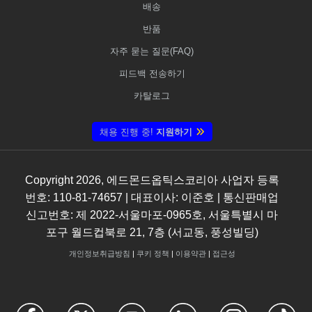
배송
반품
자주 묻는 질문(FAQ)
피드백 전송하기
카탈로그
채용 진행 중!
지원하기
Copyright
2026
, 에드몬드옵틱스코리아 사업자 등록
번호: 110-81-74657 | 대표이사: 이준호 | 통신판매업
신고번호: 제 2022-서울마포-0965호, 서울특별시 마
포구 월드컵북로 21, 7층 (서교동, 풍성빌딩)
개인정보취급방침
|
쿠키 정책
|
이용약관
|
접근성