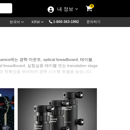
0
내 정보
1-800-363-1992
문의하기
한국어
KRW
cs에는 광학 마운트, optical breadboard, 테이블,
adboard, 실험실용 테이블 또는 translation stage
정성과 정확성을 부여하여 광학 시스템 효율을 높입니다.
e System은 몇 개의 광학 시스템을 구성하든 쉽게 조립할 수
쉽게 해 줍니다. 시스템 호환성, 모듈방식 또는 융통성을 높이기 위