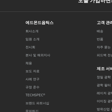
에드몬드옵틱스
고객 관
회사소개
배송
임원 소개
반품
전시회
자주 묻는 
본사 및 해외지사
피드백 전
채용
제조 서
보도 자료
정밀 광학
사례 연구
광학 필터
규정 준수
레이저 광
®
TECHSPEC
이미징 광
브랜드 파트너십
방위산업 
문의하기