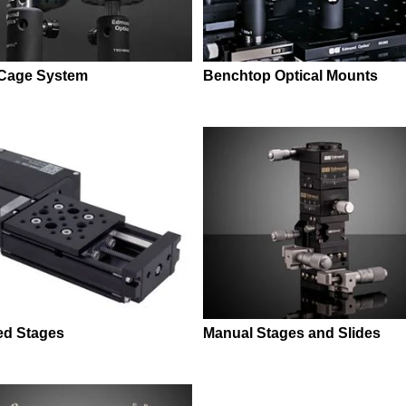
 Cage System
Benchtop Optical Mounts
ed Stages
Manual Stages and Slides