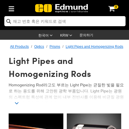
0
ptics
ser Optics
ptomechanics
icroscopy
asers
aging Lenses
ameras
라이트 & 조명
st Targets
ting & Detection
b & Production
op By Application
op By Brand
ew Products
earance Products
ertified Products
nses
ors
em
tics® Objectives
rces
l Length Lenses
ras
sion Lighting
 Test Targets
etrology
eaning
ng
C®
s
Laser Optics
d Optics
문의하기
한국어
KRW
rrors
es
age System
bjectives
surement and Electronics
c Lenses
hernet Cameras
명
Test Targets
sion Solutions
 Handling Tools
ing
on
학 신제품
 Optics
ed Optomechanics
All Products
Optics
Prisms
Light Pipes and Homogenizing Rods
Light Pipes and
nd Diffusers
dows
Optical Mounts
bjectives
cs
s (S-Mount Lenses)
FLIR Cameras
py Lighting
lysis & Stage Micrometers
surement and Electronics
ols
ameras
®
mechanics
 Optomechanics
 Lasers
ters
rs
System
ctives
plifiers
iable Magnification Lenses
ion Cameras
rces
ay Level Test Targets
hesives
opy
scopy
Lasers
d Microscopy
Homogenizing Rods
on Optics
Optics
ables and Breadboards
ctives
ty
e Objectives
meras
on Accessories
ets
ckened Products
onal Imaging
ng Lenses
 Microscopy
d Imaging Lenses
Homogenizing Rod라고도 부르는 Light Pipe는 균질한 빛을 필요
로 하는 용도를 위해 고안된 광학 부품입니다. Light Pipe는 광원
ers
m Expanders
 Stages
orrected Objectives
hanics
ses
ng Cameras
nation
ings
rs
 재질
 Imaging
ras
 Imaging Lenses
d Cameras
의 스펙트럼 특성에 관계 없이 내부 전반사를 이용해 비균질 광원
을 균질하게 만들어 줍니다.
cal Assemblies
ages and Slides
jugate Objectives
ssories
d Lenses
ion Labs Cameras™
opy
and Accessories
cal Imaging
nation
 Cameras
 Illumination
Edmund Optics는 세계에서 가장 많은 광학 부품 기성품을 공급
합니다. 대부분의 Edmund Optics Light Pipe는 모양이 육각형입
n Gratings
m Shaping
 Apertures
 Objectives
duction
oduction and Advanced
as
ig and Roughness Standards
on Microscopy
g and Detection
Illumination
 Test Targets
니다. 육각 구성은 동급 사각 Light Pipe보다 빛의 손실이 35% 더
hy