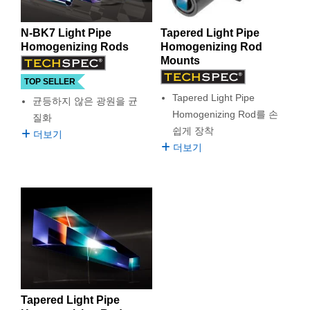
 Direct Microscopes
® Optical Components
N-BK7 Light Pipe
Tapered Light Pipe
s
ion Labs™
Homogenizing Rods
Homogenizing Rod
Mounts
scopy
TOP SELLER
ics
Tapered Light Pipe
균등하지 않은 광원을 균
Homogenizing Rod를 손
질화
쉽게 장착
더보기
더보기
n Gratings™
AX
tical Components
Innovations (UFI)
Tapered Light Pipe