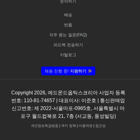
문의하기
배송
반품
자주 묻는 질문(FAQ)
피드백 전송하기
카탈로그
채용 진행 중!
지원하기
Copyright
2026
, 에드몬드옵틱스코리아 사업자 등록
번호: 110-81-74657 | 대표이사: 이준호 | 통신판매업
신고번호: 제 2022-서울마포-0965호, 서울특별시 마
포구 월드컵북로 21, 7층 (서교동, 풍성빌딩)
개인정보취급방침
|
쿠키 정책
|
이용약관
|
접근성