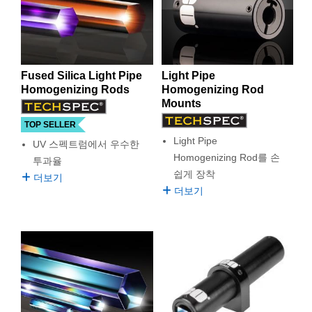
적습니다. Fused Silica Light Pipe Homogenizing Rod는 UV LED
semblies
splitters
s
 Objectives
as
nt Tools
echnologies
llumination
실 또는 제품생산
Test Targets
d Testing and Detection
광원을 활용하는 용도에 아주 적합합니다. Tapered Light Pipe
ns Accessories
Homogenizing Rod는 2배 또는 3배율을 포함한 몇 가지 배율 옵
tical Components
roscopy
mechanics
명
ameras
tical Components
ty
MR
Testing and Detection
d Lab and Production
션을 제공합니다. Edmund Optics는 Tapered 또는 hexagonal
Light Pipe를 위한 Light Pipe Mount를 제공합니다. Light Pipe
ptics
nd Isolators
e Systems
 Cameras
g and Detection
rial Processing
 Lab and Production
Fused Silica Light Pipe
Light Pipe
Mount는 손쉬운 시스템 결합 또는 간편한 취급을 위한 솔루션을
Homogenizing Rods
Homogenizing Rod
제공합니다. Light Pipe Mount에는 부품에 손상을 주지 않는 두
cs
rization
 Filters
cessories and Optomechanics
실 또는 제품생산
oherence Tomography
ner
Mounts
개의 플라스틱 클램프가 있으며, 1개의 barrel과 4개의 고정 나사
가 있습니다. End-clamp는 light throughput을 극대화하기 위해
TOP SELLER
cs
ms
oom Lenses
d Interface Cameras
light pipe와의 접촉이 최소화되어 있습니다.
Light Pipe
UV 스펙트럼에서 우수한
Homogenizing Rod를 손
투과율
Optics
학 신제품
y Targets
ystems
쉽게 장착
더보기
더보기
eam Sputtering) Coated Optics
nd Stage Micrometers
ras
ng Development Systems
e Optical Elements (DOE)
y Mechanics
hoto-Optical Company
s
es and Couplers