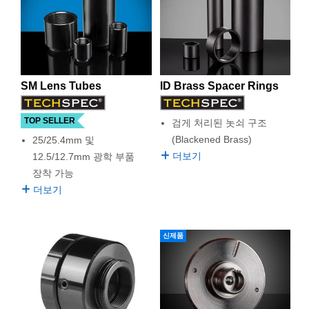
게 처리된 표면은 배럴 내에서 빛의 감쇠를 돕습니다.
semblies
splitters
s
 Objectives
as
nt Tools
echnologies
llumination
실 또는 제품생산
Test Targets
d Testing and Detection
TECHSPEC ID Tube System은 연구 및 개발과 더불어 OEM
ns Accessories
용도에 사용하기 적합합니다.
tical Components
roscopy
mechanics
명
ameras
tical Components
ty
MR
Testing and Detection
d Lab and Production
ptics
nd Isolators
e Systems
 Cameras
g and Detection
rial Processing
 Lab and Production
SM Lens Tubes
ID Brass Spacer Rings
cs
rization
 Filters
cessories and Optomechanics
실 또는 제품생산
oherence Tomography
ner
TOP SELLER
검게 처리된 놋쇠 구조
cs
ms
oom Lenses
d Interface Cameras
(Blackened Brass)
25/25.4mm 및
더보기
12.5/12.7mm 광학 부품
Optics
학 신제품
y Targets
ystems
장착 가능
더보기
eam Sputtering) Coated Optics
nd Stage Micrometers
ras
ng Development Systems
e Optical Elements (DOE)
y Mechanics
hoto-Optical Company
신제품
s
es and Couplers