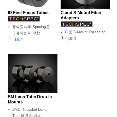
 Direct Microscopes
® Optical Components
ID Fine Focus Tubes
C and S-Mount Fiber
s
ion Labs™
Adapters
scopy
광축을 따라 Spacing을
C 및 S-Mount Threading
조절하는 데 적합
ics
더보기
더보기
n Gratings™
AX
tical Components
SM Lens Tube Drop-In
Mounts
Innovations (UFI)
SM1 Threaded Lens
Tube와 호환 가능