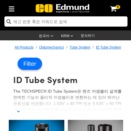
0
ptics
ser Optics
ptomechanics
icroscopy
asers
aging Lenses
ameras
라이트 & 조명
st Targets
ting & Detection
b & Production
op By Application
op By Brand
ew Products
earance Products
ertified Products
nses
ors
em
tics® Objectives
rces
l Length Lenses
ras
sion Lighting
 Test Targets
etrology
eaning
ng
C®
s
Laser Optics
d Optics
문의하기
한국어
KRW
rrors
es
age System
bjectives
surement and Electronics
c Lenses
hernet Cameras
명
Test Targets
sion Solutions
 Handling Tools
ing
on
학 신제품
 Optics
ed Optomechanics
All Products
Optomechanics
Tube System
ID Tube System
nd Diffusers
dows
Optical Mounts
bjectives
cs
s (S-Mount Lenses)
FLIR Cameras
py Lighting
lysis & Stage Micrometers
surement and Electronics
ols
ameras
®
mechanics
 Optomechanics
 Lasers
Filter
ters
rs
System
ctives
plifiers
iable Magnification Lenses
ion Cameras
rces
ay Level Test Targets
hesives
opy
scopy
Lasers
d Microscopy
ID Tube System
on Optics
Optics
ables and Breadboards
ctives
ty
e Objectives
meras
on Accessories
ets
ckened Products
onal Imaging
ng Lenses
 Microscopy
d Imaging Lenses
The TECHSPEC® ID Tube System은 렌즈 어셈블리 설계를
ers
m Expanders
 Stages
orrected Objectives
hanics
ses
ng Cameras
nation
ings
rs
 재질
 Imaging
ras
 Imaging Lenses
d Cameras
완벽한 기능의 물리적 어셈블리로 변환하는 데 있어 뛰어난
유용성을 제공합니다. 1.035” x 40 TPI 또는 0.535” x 40 TPI
cal Assemblies
ages and Slides
jugate Objectives
ssories
d Lenses
ion Labs Cameras™
opy
and Accessories
cal Imaging
nation
 Cameras
 Illumination
의 내부 threading을 갖춘 anodized aluminum barrel을 활용
하면 1”/25mm 또는 ½”/12.5mm 옵틱을 사용하는 어셈블리
n Gratings
m Shaping
 Apertures
 Objectives
duction
oduction and Advanced
as
ig and Roughness Standards
on Microscopy
g and Detection
Illumination
 Test Targets
의 drop을 생성할 수 있습니다. 광학 요소의 간격은 엄격한
허용오차의 brass spacer ring을 사용해 조정할 수 있으며 검
hy