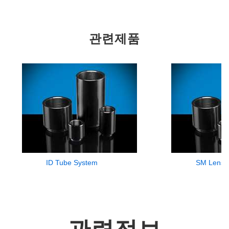
관련제품
ID Tube System
SM Lens 
관련정보