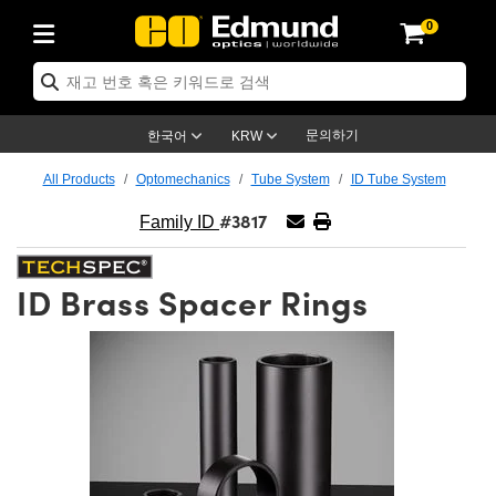
0
ptics
ser Optics
ptomechanics
icroscopy
asers
aging Lenses
ameras
라이트 & 조명
st Targets
ting & Detection
b & Production
op By Application
op By Brand
ew Products
earance Products
ertified Products
nses
ors
em
tics® Objectives
rces
l Length Lenses
ras
sion Lighting
 Test Targets
etrology
eaning
ng
C®
s
Laser Optics
d Optics
문의하기
한국어
KRW
rrors
es
age System
bjectives
surement and Electronics
c Lenses
hernet Cameras
명
Test Targets
sion Solutions
 Handling Tools
ing
on
학 신제품
 Optics
ed Optomechanics
All Products
Optomechanics
Tube System
ID Tube System
#3817
nd Diffusers
dows
Optical Mounts
bjectives
cs
s (S-Mount Lenses)
FLIR Cameras
py Lighting
lysis & Stage Micrometers
surement and Electronics
ols
ameras
®
mechanics
 Optomechanics
 Lasers
Family ID
ters
rs
System
ctives
plifiers
iable Magnification Lenses
ion Cameras
rces
ay Level Test Targets
hesives
opy
scopy
Lasers
d Microscopy
ID Brass Spacer Rings
on Optics
Optics
ables and Breadboards
ctives
ty
e Objectives
meras
on Accessories
ets
ckened Products
onal Imaging
ng Lenses
 Microscopy
d Imaging Lenses
ers
m Expanders
 Stages
orrected Objectives
hanics
ses
ng Cameras
nation
ings
rs
 재질
 Imaging
ras
 Imaging Lenses
d Cameras
cal Assemblies
ages and Slides
jugate Objectives
ssories
d Lenses
ion Labs Cameras™
opy
and Accessories
cal Imaging
nation
 Cameras
 Illumination
n Gratings
m Shaping
 Apertures
 Objectives
duction
oduction and Advanced
as
ig and Roughness Standards
on Microscopy
g and Detection
Illumination
 Test Targets
hy