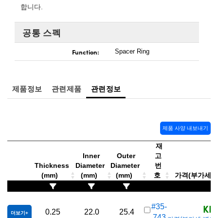
 Direct Microscopes
® Optical Components
합니다.
s
ion Labs™
공통 스펙
scopy
Function:
Spacer Ring
ics
제품정보
관련제품
관련정보
n Gratings™
제품 사양 내보내기
AX
재
tical Components
Inner
Outer
고
Thickness
Diameter
Diameter
번
(mm)
(mm)
(mm)
호
가격(부가세 별도/
Innovations (UFI)
KRW
#35-
0.25
22.0
25.4
더보기
743