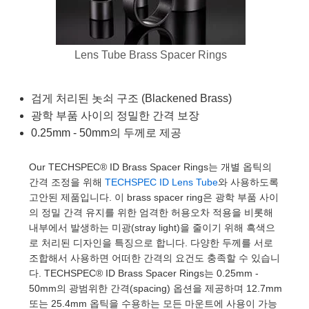
semblies
splitters
s
 Objectives
as
nt Tools
echnologies
llumination
실 또는 제품생산
Test Targets
d Testing and Detection
ns Accessories
tical Components
roscopy
mechanics
명
ameras
tical Components
ty
MR
Testing and Detection
d Lab and Production
Lens Tube Brass Spacer Rings
ptics
nd Isolators
e Systems
 Cameras
g and Detection
rial Processing
 Lab and Production
검게 처리된 놋쇠 구조 (Blackened Brass)
cs
rization
 Filters
cessories and Optomechanics
실 또는 제품생산
oherence Tomography
ner
광학 부품 사이의 정밀한 간격 보장
cs
ms
oom Lenses
d Interface Cameras
0.25mm - 50mm의 두께로 제공
Optics
학 신제품
y Targets
ystems
Our TECHSPEC® ID Brass Spacer Rings는 개별 옵틱의
간격 조정을 위해
TECHSPEC ID Lens Tube
와 사용하도록
eam Sputtering) Coated Optics
nd Stage Micrometers
ras
ng Development Systems
고안된 제품입니다. 이 brass spacer ring은 광학 부품 사이
의 정밀 간격 유지를 위한 엄격한 허용오차 적용을 비롯해
e Optical Elements (DOE)
y Mechanics
hoto-Optical Company
내부에서 발생하는 미광(stray light)을 줄이기 위해 흑색으
로 처리된 디자인을 특징으로 합니다. 다양한 두께를 서로
s
조합해서 사용하면 어떠한 간격의 요건도 충족할 수 있습니
다. TECHSPEC® ID Brass Spacer Rings는 0.25mm -
es and Couplers
50mm의 광범위한 간격(spacing) 옵션을 제공하며 12.7mm
또는 25.4mm 옵틱을 수용하는 모든 마운트에 사용이 가능