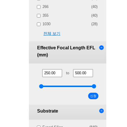
266
(40)
355
(40)
1030
(28)
전체 보기
Effective Focal Length EFL
(mm)
to
신청
Substrate