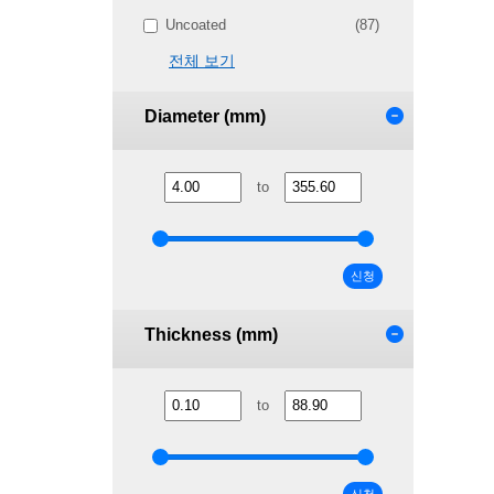
Uncoated
(87)
전체 보기
Diameter (mm)
to
신청
Thickness (mm)
to