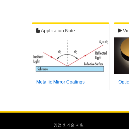
Application Note
Vi
Metallic Mirror Coatings
Optic
영업 & 기술 지원