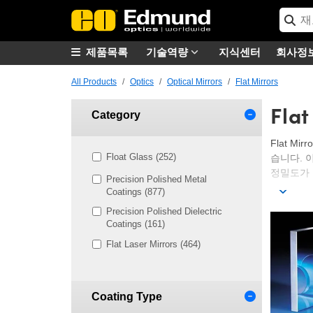
제품목록
기술역량
지식센터
회사정
All Products
Optics
Optical Mirrors
Flat Mirrors
Flat
Category
Flat M
Float Glass (252)
습니다. 
정밀도가 
Precision Polished Metal
Coatings (877)
Edmund 
사이즈 또는
Precision Polished Dielectric
있습니다. F
Coatings (161)
도에 적합합
Flat Laser Mirrors (464)
이어가 적용
Coating Type