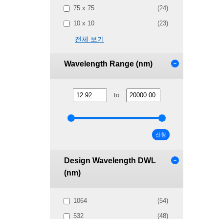
75 x 75
(24)
10 x 10
(23)
전체 보기
Wavelength Range (nm)
to
신청
Design Wavelength DWL
(nm)
1064
(54)
532
(48)