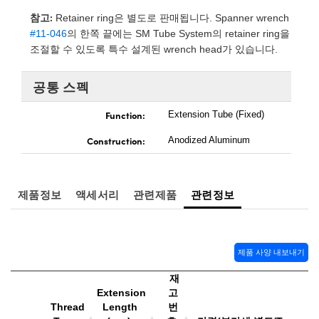
 Direct Microscopes
® Optical Components
참고:
Retainer ring은 별도로 판매됩니다. Spanner wrench
#11-046
의 한쪽 끝에는 SM Tube System의 retainer ring을
s
ion Labs™
조절할 수 있도록 특수 설계된 wrench head가 있습니다.
scopy
공통 스펙
ics
Function:
Extension Tube (Fixed)
Construction:
Anodized Aluminum
n Gratings™
AX
제품정보
액세서리
관련제품
관련정보
tical Components
제품 사양 내보내기
재
Innovations (UFI)
Extension
고
Thread
Length
번