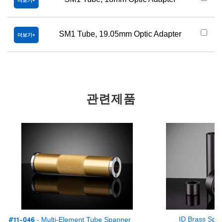
더보기
SM1 Tube, 19.05mm Optic Adapter
더보기
관련제품
#11-046
ID Brass Spa
- Multi-Element Tube Spanner