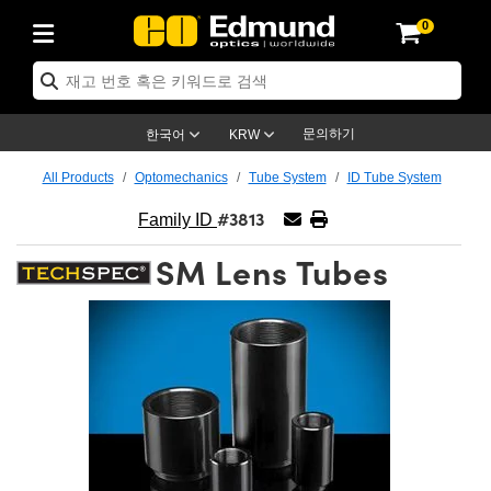
0
ptics
ser Optics
ptomechanics
icroscopy
asers
aging Lenses
ameras
라이트 & 조명
st Targets
ting & Detection
b & Production
op By Application
op By Brand
ew Products
earance Products
ertified Products
nses
ors
em
tics® Objectives
rces
l Length Lenses
ras
sion Lighting
 Test Targets
etrology
eaning
ng
C®
s
Laser Optics
d Optics
문의하기
한국어
KRW
rrors
es
age System
bjectives
surement and Electronics
c Lenses
hernet Cameras
명
Test Targets
sion Solutions
 Handling Tools
ing
on
학 신제품
 Optics
ed Optomechanics
All Products
Optomechanics
Tube System
ID Tube System
#3813
nd Diffusers
dows
Optical Mounts
bjectives
cs
s (S-Mount Lenses)
FLIR Cameras
py Lighting
lysis & Stage Micrometers
surement and Electronics
ols
ameras
®
mechanics
 Optomechanics
 Lasers
Family ID
SM Lens Tubes
ters
rs
System
ctives
plifiers
iable Magnification Lenses
ion Cameras
rces
ay Level Test Targets
hesives
opy
scopy
Lasers
d Microscopy
on Optics
Optics
ables and Breadboards
ctives
ty
e Objectives
meras
on Accessories
ets
ckened Products
onal Imaging
ng Lenses
 Microscopy
d Imaging Lenses
ers
m Expanders
 Stages
orrected Objectives
hanics
ses
ng Cameras
nation
ings
rs
 재질
 Imaging
ras
 Imaging Lenses
d Cameras
cal Assemblies
ages and Slides
jugate Objectives
ssories
d Lenses
ion Labs Cameras™
opy
and Accessories
cal Imaging
nation
 Cameras
 Illumination
n Gratings
m Shaping
 Apertures
 Objectives
duction
oduction and Advanced
as
ig and Roughness Standards
on Microscopy
g and Detection
Illumination
 Test Targets
hy