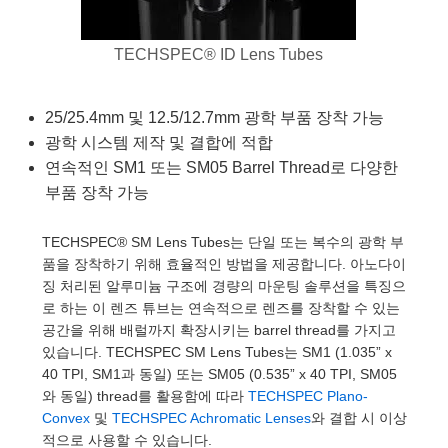
semblies
splitters
s
 Objectives
as
nt Tools
echnologies
llumination
실 또는 제품생산
Test Targets
d Testing and Detection
ns Accessories
TECHSPEC® ID Lens Tubes
tical Components
roscopy
mechanics
명
ameras
tical Components
ty
MR
Testing and Detection
d Lab and Production
ptics
nd Isolators
e Systems
 Cameras
g and Detection
rial Processing
 Lab and Production
25/25.4mm 및 12.5/12.7mm 광학 부품 장착 가능
광학 시스템 제작 및 결합에 적합
cs
rization
 Filters
cessories and Optomechanics
실 또는 제품생산
oherence Tomography
ner
연속적인 SM1 또는 SM05 Barrel Thread로 다양한
cs
ms
oom Lenses
d Interface Cameras
부품 장착 가능
Optics
학 신제품
y Targets
ystems
TECHSPEC® SM Lens Tubes는 단일 또는 복수의 광학 부
품을 장착하기 위해 효율적인 방법을 제공합니다. 아노다이
eam Sputtering) Coated Optics
nd Stage Micrometers
ras
ng Development Systems
징 처리된 알루미늄 구조에 경량의 마운팅 솔루션을 특징으
로 하는 이 렌즈 튜브는 연속적으로 렌즈를 장착할 수 있는
e Optical Elements (DOE)
y Mechanics
hoto-Optical Company
공간을 위해 배럴까지 확장시키는 barrel thread를 가지고
있습니다. TECHSPEC SM Lens Tubes는 SM1 (1.035” x
s
40 TPI, SM1과 동일) 또는 SM05 (0.535” x 40 TPI, SM05
와 동일) thread를 활용함에 따라
TECHSPEC Plano-
es and Couplers
Convex
및
TECHSPEC Achromatic Lenses
와 결합 시 이상
적으로 사용할 수 있습니다.