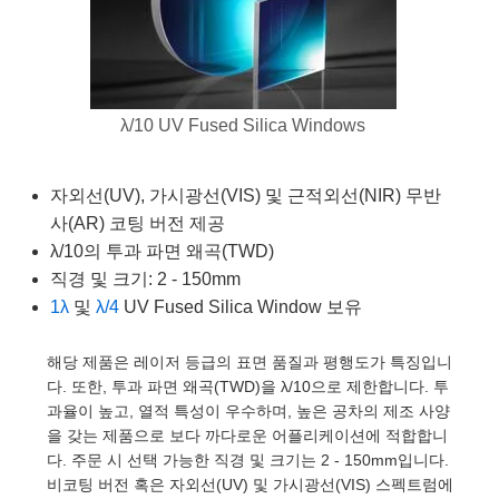
semblies
splitters
s
 Objectives
as
nt Tools
echnologies
llumination
실 또는 제품생산
Test Targets
d Testing and Detection
ns Accessories
tical Components
roscopy
mechanics
명
ameras
tical Components
ty
MR
Testing and Detection
d Lab and Production
ptics
nd Isolators
e Systems
 Cameras
g and Detection
rial Processing
 Lab and Production
λ/10 UV Fused Silica Windows
cs
rization
 Filters
cessories and Optomechanics
실 또는 제품생산
oherence Tomography
ner
자외선(UV), 가시광선(VIS) 및 근적외선(NIR) 무반
cs
ms
oom Lenses
d Interface Cameras
사(AR) 코팅 버전 제공
λ/10의 투과 파면 왜곡(TWD)
Optics
학 신제품
y Targets
ystems
직경 및 크기: 2 - 150mm
1λ
및
λ/4
UV Fused Silica Window 보유
eam Sputtering) Coated Optics
nd Stage Micrometers
ras
ng Development Systems
e Optical Elements (DOE)
y Mechanics
hoto-Optical Company
해당 제품은 레이저 등급의 표면 품질과 평행도가 특징입니
다. 또한, 투과 파면 왜곡(TWD)을 λ/10으로 제한합니다. 투
s
과율이 높고, 열적 특성이 우수하며, 높은 공차의 제조 사양
을 갖는 제품으로 보다 까다로운 어플리케이션에 적합합니
es and Couplers
다. 주문 시 선택 가능한 직경 및 크기는 2 - 150mm입니다.
비코팅 버전 혹은 자외선(UV) 및 가시광선(VIS) 스펙트럼에