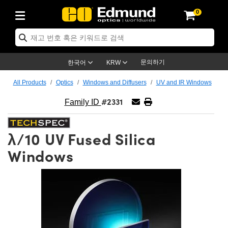
0
ptics
ser Optics
ptomechanics
icroscopy
asers
aging Lenses
ameras
라이트 & 조명
st Targets
ting & Detection
b & Production
op By Application
op By Brand
ew Products
earance Products
ertified Products
nses
ors
em
tics® Objectives
rces
l Length Lenses
ras
sion Lighting
 Test Targets
etrology
eaning
ng
C®
s
Laser Optics
d Optics
문의하기
한국어
KRW
rrors
es
age System
bjectives
surement and Electronics
c Lenses
hernet Cameras
명
Test Targets
sion Solutions
 Handling Tools
ing
on
학 신제품
 Optics
ed Optomechanics
All Products
Optics
Windows and Diffusers
UV and IR Windows
#2331
nd Diffusers
dows
Optical Mounts
bjectives
cs
s (S-Mount Lenses)
FLIR Cameras
py Lighting
lysis & Stage Micrometers
surement and Electronics
ols
ameras
®
mechanics
 Optomechanics
 Lasers
Family ID
ters
rs
System
ctives
plifiers
iable Magnification Lenses
ion Cameras
rces
ay Level Test Targets
hesives
opy
scopy
Lasers
d Microscopy
λ/10 UV Fused Silica
on Optics
Optics
ables and Breadboards
ctives
ty
e Objectives
meras
on Accessories
ets
ckened Products
onal Imaging
ng Lenses
 Microscopy
d Imaging Lenses
Windows
ers
m Expanders
 Stages
orrected Objectives
hanics
ses
ng Cameras
nation
ings
rs
 재질
 Imaging
ras
 Imaging Lenses
d Cameras
cal Assemblies
ages and Slides
jugate Objectives
ssories
d Lenses
ion Labs Cameras™
opy
and Accessories
cal Imaging
nation
 Cameras
 Illumination
n Gratings
m Shaping
 Apertures
 Objectives
duction
oduction and Advanced
as
ig and Roughness Standards
on Microscopy
g and Detection
Illumination
 Test Targets
hy