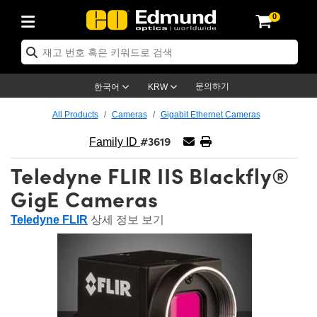
0
ptics
ser Optics
ptomechanics
icroscopy
asers
aging Lenses
ameras
라이트 & 조명
st Targets
ting & Detection
b & Production
op By Application
op By Brand
ew Products
earance Products
ertified Products
nses
ors
em
tics® Objectives
rces
l Length Lenses
ras
sion Lighting
 Test Targets
etrology
eaning
ng
C®
s
Laser Optics
d Optics
문의하기
한국어
KRW
rrors
es
age System
bjectives
surement and Electronics
c Lenses
hernet Cameras
명
Test Targets
sion Solutions
 Handling Tools
ing
on
학 신제품
 Optics
ed Optomechanics
All Products
Cameras
Gigabit Ethernet Cameras
#3619
nd Diffusers
dows
Optical Mounts
bjectives
cs
s (S-Mount Lenses)
FLIR Cameras
py Lighting
lysis & Stage Micrometers
surement and Electronics
ols
ameras
®
mechanics
 Optomechanics
 Lasers
Family ID
Teledyne FLIR IIS Blackfly®
ters
rs
System
ctives
plifiers
iable Magnification Lenses
ion Cameras
rces
ay Level Test Targets
hesives
opy
scopy
Lasers
d Microscopy
GigE Cameras
on Optics
Optics
ables and Breadboards
ctives
ty
e Objectives
meras
on Accessories
ets
ckened Products
onal Imaging
ng Lenses
 Microscopy
d Imaging Lenses
Teledyne FLIR
상세 정보 보기
ers
m Expanders
 Stages
orrected Objectives
hanics
ses
ng Cameras
nation
ings
rs
 재질
 Imaging
ras
 Imaging Lenses
d Cameras
cal Assemblies
ages and Slides
jugate Objectives
ssories
d Lenses
ion Labs Cameras™
opy
and Accessories
cal Imaging
nation
 Cameras
 Illumination
n Gratings
m Shaping
 Apertures
 Objectives
duction
oduction and Advanced
as
ig and Roughness Standards
on Microscopy
g and Detection
Illumination
 Test Targets
hy