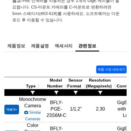
참고:
PoE 인젝터를 사용하는 경우 2개의 GigE 케이블이 필
요합니다. CS-마운트 카메라를 C-마운트로 변환하려면
5mm 스페이서(#03-618)를 사용하세요. 소프트웨어는 다운
로드 후 이용할 수 있습니다.
제품정보
제품설명
액세서리
관련정보
제품 사양 내보내기
Model
Sensor
Resolution
Type
Number
Format
(Megapixels)
Conne
Monochrome
BFLY-
GigE,
Camera
PGE-
1/1.2"
2.30
with 
더보기
Similar
23S6M-C
Loc
Cameras
Color
BFLY-
GigE,