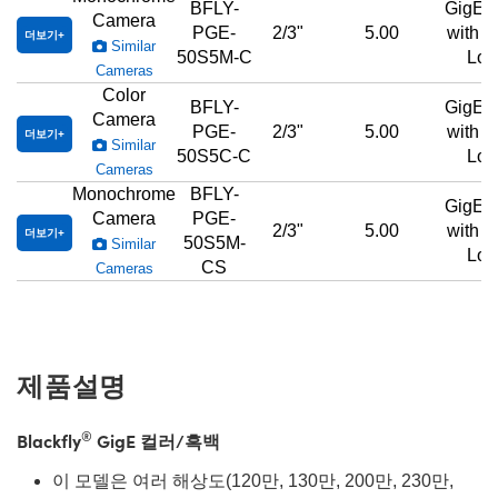
BFLY-
GigE,
Camera
PGE-
2/3"
5.00
with 
더보기
Similar
50S5M-C
Loc
Cameras
Color
BFLY-
GigE,
Camera
PGE-
2/3"
5.00
with 
더보기
Similar
50S5C-C
Loc
Cameras
Monochrome
BFLY-
GigE,
Camera
PGE-
2/3"
5.00
with 
더보기
50S5M-
Similar
Loc
CS
Cameras
제품설명
®
Blackfly
GigE 컬러/흑백
이 모델은 여러 해상도(120만, 130만, 200만, 230만,