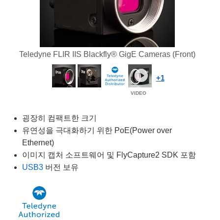
semblies
splitters
s
 Objectives
as
nt Tools
echnologies
llumination
실 또는 제품생산
Test Targets
d Testing and Detection
ns Accessories
tical Components
roscopy
mechanics
명
ameras
tical Components
ty
MR
Testing and Detection
d Lab and Production
ptics
nd Isolators
e Systems
 Cameras
g and Detection
rial Processing
 Lab and Production
Teledyne FLIR IIS Blackfly® GigE Cameras (Front)
cs
rization
 Filters
cessories and Optomechanics
실 또는 제품생산
oherence Tomography
ner
+1
cs
ms
oom Lenses
d Interface Cameras
Optics
학 신제품
y Targets
ystems
굉장히 컴팩트한 크기
유연성을 극대화하기 위한 PoE(Power over
eam Sputtering) Coated Optics
nd Stage Micrometers
ras
ng Development Systems
Ethernet)
이미지 캡처 소프트웨어 및 FlyCapture2 SDK 포함
e Optical Elements (DOE)
y Mechanics
hoto-Optical Company
USB3
버전 보유
s
es and Couplers