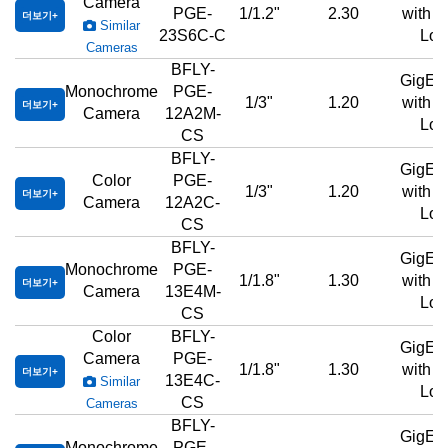
Camera
PGE-
1/1.2"
2.30
with 
더보기
Similar
23S6C-C
Loc
Cameras
BFLY-
GigE,
Monochrome
PGE-
1/3"
1.20
with 
더보기
Camera
12A2M-
Loc
CS
BFLY-
GigE,
Color
PGE-
1/3"
1.20
with 
더보기
Camera
12A2C-
Loc
CS
BFLY-
GigE,
Monochrome
PGE-
1/1.8"
1.30
with 
더보기
Camera
13E4M-
Loc
CS
Color
BFLY-
GigE,
Camera
PGE-
1/1.8"
1.30
with 
더보기
13E4C-
Similar
Loc
CS
Cameras
BFLY-
GigE,
Monochrome
PGE-