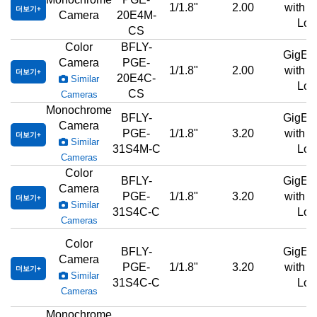
1/1.8"
2.00
with 
더보기
Camera
20E4M-
Loc
CS
Color
BFLY-
GigE,
Camera
PGE-
1/1.8"
2.00
with 
더보기
20E4C-
Similar
Loc
CS
Cameras
Monochrome
BFLY-
GigE,
Camera
PGE-
1/1.8"
3.20
with 
더보기
Similar
31S4M-C
Loc
Cameras
Color
BFLY-
GigE,
Camera
PGE-
1/1.8"
3.20
with 
더보기
Similar
31S4C-C
Loc
Cameras
Color
BFLY-
GigE,
Camera
PGE-
1/1.8"
3.20
with 
더보기
Similar
31S4C-C
Loc
Cameras
Monochrome