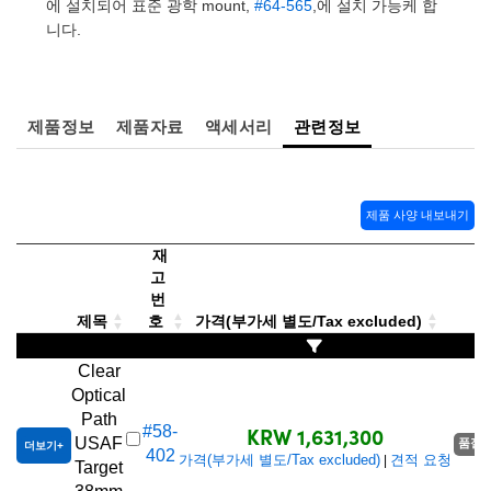
 Direct Microscopes
® Optical Components
에 설치되어 표준 광학 mount,
#64-565
,에 설치 가능케 합
니다.
s
ion Labs™
scopy
제품정보
제품자료
액세서리
관련정보
ics
제품 사양 내보내기
n Gratings™
재
고
AX
번
제목
호
가격(부가세 별도/Tax excluded)
tical Components
Clear
Optical
Path
KRW 1,631,300
#58-
Innovations (UFI)
USAF
품절/
더보기
402
가격(부가세 별도/Tax excluded)
견적 요청
|
Target