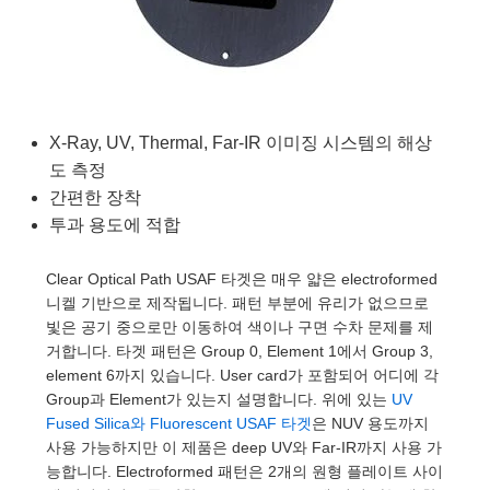
semblies
splitters
s
 Objectives
as
nt Tools
echnologies
llumination
실 또는 제품생산
Test Targets
d Testing and Detection
ns Accessories
tical Components
roscopy
mechanics
명
ameras
tical Components
ty
MR
Testing and Detection
d Lab and Production
ptics
nd Isolators
e Systems
 Cameras
g and Detection
rial Processing
 Lab and Production
X-Ray, UV, Thermal, Far-IR 이미징 시스템의 해상
cs
rization
 Filters
cessories and Optomechanics
실 또는 제품생산
oherence Tomography
ner
도 측정
간편한 장착
cs
ms
oom Lenses
d Interface Cameras
투과 용도에 적합
Optics
학 신제품
y Targets
ystems
Clear Optical Path USAF 타겟은 매우 얇은 electroformed
eam Sputtering) Coated Optics
nd Stage Micrometers
ras
ng Development Systems
니켈 기반으로 제작됩니다. 패턴 부분에 유리가 없으므로
빛은 공기 중으로만 이동하여 색이나 구면 수차 문제를 제
e Optical Elements (DOE)
y Mechanics
hoto-Optical Company
거합니다. 타겟 패턴은 Group 0, Element 1에서 Group 3,
element 6까지 있습니다. User card가 포함되어 어디에 각
s
Group과 Element가 있는지 설명합니다. 위에 있는
UV
Fused Silica와 Fluorescent USAF 타겟
은 NUV 용도까지
es and Couplers
사용 가능하지만 이 제품은 deep UV와 Far-IR까지 사용 가
능합니다. Electroformed 패턴은 2개의 원형 플레이트 사이