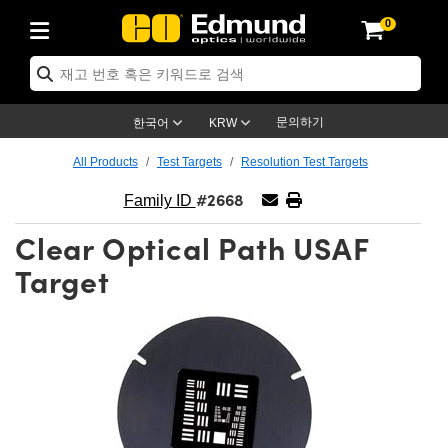
0
ptics
ser Optics
ptomechanics
icroscopy
asers
aging Lenses
ameras
라이트 & 조명
st Targets
ting & Detection
b & Production
op By Application
op By Brand
ew Products
earance Products
ertified Products
nses
ors
em
tics® Objectives
rces
l Length Lenses
ras
sion Lighting
 Test Targets
etrology
eaning
ng
C®
s
Laser Optics
d Optics
문의하기
한국어
KRW
rrors
es
age System
bjectives
surement and Electronics
c Lenses
hernet Cameras
명
Test Targets
sion Solutions
 Handling Tools
ing
on
학 신제품
 Optics
ed Optomechanics
All Products
Test Targets
Resolution Test Targets
#2668
nd Diffusers
dows
Optical Mounts
bjectives
cs
s (S-Mount Lenses)
FLIR Cameras
py Lighting
lysis & Stage Micrometers
surement and Electronics
ols
ameras
®
mechanics
 Optomechanics
 Lasers
Family ID
Clear Optical Path USAF
ters
rs
System
ctives
plifiers
iable Magnification Lenses
ion Cameras
rces
ay Level Test Targets
hesives
opy
scopy
Lasers
d Microscopy
Target
on Optics
Optics
ables and Breadboards
ctives
ty
e Objectives
meras
on Accessories
ets
ckened Products
onal Imaging
ng Lenses
 Microscopy
d Imaging Lenses
ers
m Expanders
 Stages
orrected Objectives
hanics
ses
ng Cameras
nation
ings
rs
 재질
 Imaging
ras
 Imaging Lenses
d Cameras
cal Assemblies
ages and Slides
jugate Objectives
ssories
d Lenses
ion Labs Cameras™
opy
and Accessories
cal Imaging
nation
 Cameras
 Illumination
n Gratings
m Shaping
 Apertures
 Objectives
duction
oduction and Advanced
as
ig and Roughness Standards
on Microscopy
g and Detection
Illumination
 Test Targets
hy