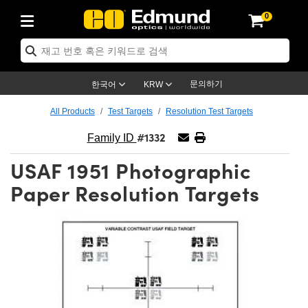
0
ptics
ser Optics
ptomechanics
icroscopy
asers
aging Lenses
ameras
라이트 & 조명
st Targets
ting & Detection
b & Production
op By Application
op By Brand
ew Products
earance Products
ertified Products
nses
ors
em
tics® Objectives
rces
l Length Lenses
ras
sion Lighting
 Test Targets
etrology
eaning
ng
C®
s
Laser Optics
d Optics
문의하기
한국어
KRW
rrors
es
age System
bjectives
surement and Electronics
c Lenses
hernet Cameras
명
Test Targets
sion Solutions
 Handling Tools
ing
on
학 신제품
 Optics
ed Optomechanics
All Products
Test Targets
Resolution Test Targets
#1332
nd Diffusers
dows
Optical Mounts
bjectives
cs
s (S-Mount Lenses)
FLIR Cameras
py Lighting
lysis & Stage Micrometers
surement and Electronics
ols
ameras
®
mechanics
 Optomechanics
 Lasers
Family ID
USAF 1951 Photographic
ters
rs
System
ctives
plifiers
iable Magnification Lenses
ion Cameras
rces
ay Level Test Targets
hesives
opy
scopy
Lasers
d Microscopy
Paper Resolution Targets
on Optics
Optics
ables and Breadboards
ctives
ty
e Objectives
meras
on Accessories
ets
ckened Products
onal Imaging
ng Lenses
 Microscopy
d Imaging Lenses
ers
m Expanders
 Stages
orrected Objectives
hanics
ses
ng Cameras
nation
ings
rs
 재질
 Imaging
ras
 Imaging Lenses
d Cameras
cal Assemblies
ages and Slides
jugate Objectives
ssories
d Lenses
ion Labs Cameras™
opy
and Accessories
cal Imaging
nation
 Cameras
 Illumination
n Gratings
m Shaping
 Apertures
 Objectives
duction
oduction and Advanced
as
ig and Roughness Standards
on Microscopy
g and Detection
Illumination
 Test Targets
hy