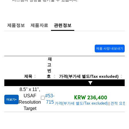
 Direct Microscopes
® Optical Components
s
ion Labs™
제품정보
제품자료
관련정보
scopy
ics
제품 사양 내보내기
재
고
n Gratings™
번
제목
호
가격(부가세 별도/Tax excluded)
AX
8.5" x 11",
tical Components
KRW 236,400
USAF
#53-
더보기
Resolution
715
가격(부가세 별도/Tax excluded)
견적 요청
|
Target
Innovations (UFI)