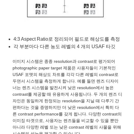
semblies
splitters
s
 Objectives
as
nt Tools
echnologies
llumination
실 또는 제품생산
Test Targets
d Testing and Detection
ns Accessories
tical Components
roscopy
mechanics
명
ameras
tical Components
ty
MR
Testing and Detection
d Lab and Production
ptics
nd Isolators
e Systems
 Cameras
g and Detection
rial Processing
 Lab and Production
4:3 Aspect Ratio로 정리되어 필드로 해상도를 측정
cs
rization
 Filters
cessories and Optomechanics
실 또는 제품생산
oherence Tomography
ner
각 부분마다 다른 농도 레벨의 4 개의 USAF 타깃
cs
ms
oom Lenses
d Interface Cameras
이미지 시스템은 종종 resolution과 contrast로 평가되어
photographic paper target 제품은 사용자들이 기본적인
Optics
학 신제품
y Targets
ystems
USAF 포맷의 해상도 차트를 각각 다른 레벨의 contrast로
두면서 시스템을 측정하게 합니다. 예를 들면 렌즈 디자이
eam Sputtering) Coated Optics
nd Stage Micrometers
ras
ng Development Systems
너는 렌즈 시스템을 발전시켜 낮은 resolution에서 높은
contrast를 제공할 때 유용하게 사용됩니다. 두 개의 렌즈 디
e Optical Elements (DOE)
y Mechanics
hoto-Optical Company
자인은 동일하게 한정되는 resolution을 지닐 때 다루기 간
편하다는 것을 증명하지만 더 낮은 resolution에서 특히 다
s
른 contrast performance를 갖게 됩니다. 다양한 contrast의
이미징 타겟으로, 사용자는 렌즈들을 비교할 수 있을 뿐만
es and Couplers
아니라 다양한 레벨 또는 낮은 contrast 레벨의 사물을 위해
시스템의 성능을 평가할 수 있습니다.