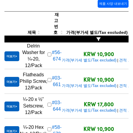
 Direct Microscopes
® Optical Components
제품 사양 내보내기
재
s
ion Labs™
고
번
scopy
제목
호
가격(부가세 별도/Tax excluded)
ics
Delrin
KRW 10,900
Washer for
#56-
더보기
¼-20,
674
가격(부가세 별도/Tax excluded)
견적 요
|
12/Pack
n Gratings™
Flatheads
KRW 10,900
#03-
AX
Philip Screw,
더보기
661
가격(부가세 별도/Tax excluded)
견적 요
|
12/Pack
tical Components
¼-20 x ½"
KRW 17,800
#03-
Setscrew,
더보기
644
가격(부가세 별도/Tax excluded)
견적 요
|
12/Pack
Innovations (UFI)
KRW 10,900
¼-20 Hex
#58-
더보기