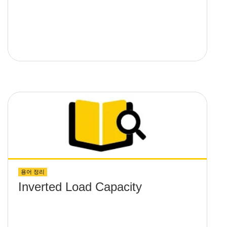
용어 정리
Inverted Load Capacity