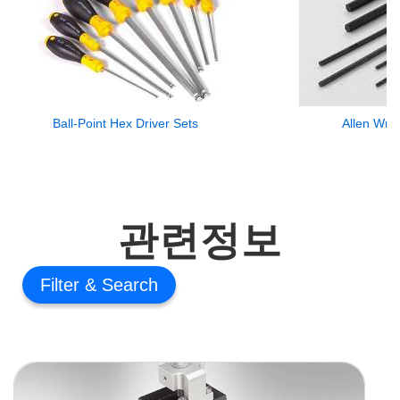
Ball-Point Hex Driver Sets
Allen Wre
관련정보
Filter