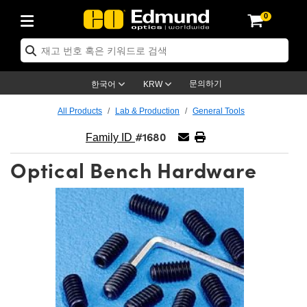
0
ptics
ser Optics
ptomechanics
icroscopy
asers
aging Lenses
ameras
라이트 & 조명
st Targets
ting & Detection
b & Production
op By Application
op By Brand
ew Products
earance Products
ertified Products
nses
ors
em
tics® Objectives
rces
l Length Lenses
ras
sion Lighting
 Test Targets
etrology
eaning
ng
C®
s
Laser Optics
d Optics
문의하기
한국어
KRW
rrors
es
age System
bjectives
surement and Electronics
c Lenses
hernet Cameras
명
Test Targets
sion Solutions
 Handling Tools
ing
on
학 신제품
 Optics
ed Optomechanics
All Products
Lab & Production
General Tools
#1680
nd Diffusers
dows
Optical Mounts
bjectives
cs
s (S-Mount Lenses)
FLIR Cameras
py Lighting
lysis & Stage Micrometers
surement and Electronics
ols
ameras
®
mechanics
 Optomechanics
 Lasers
Family ID
Optical Bench Hardware
ters
rs
System
ctives
plifiers
iable Magnification Lenses
ion Cameras
rces
ay Level Test Targets
hesives
opy
scopy
Lasers
d Microscopy
on Optics
Optics
ables and Breadboards
ctives
ty
e Objectives
meras
on Accessories
ets
ckened Products
onal Imaging
ng Lenses
 Microscopy
d Imaging Lenses
ers
m Expanders
 Stages
orrected Objectives
hanics
ses
ng Cameras
nation
ings
rs
 재질
 Imaging
ras
 Imaging Lenses
d Cameras
cal Assemblies
ages and Slides
jugate Objectives
ssories
d Lenses
ion Labs Cameras™
opy
and Accessories
cal Imaging
nation
 Cameras
 Illumination
n Gratings
m Shaping
 Apertures
 Objectives
duction
oduction and Advanced
as
ig and Roughness Standards
on Microscopy
g and Detection
Illumination
 Test Targets
hy