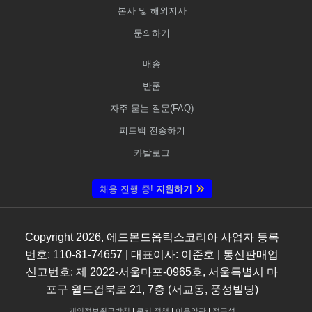
본사 및 해외지사
문의하기
배송
반품
자주 묻는 질문(FAQ)
피드백 전송하기
카탈로그
채용 진행 중!
지원하기
Copyright
2026
, 에드몬드옵틱스코리아 사업자 등록
번호: 110-81-74657 | 대표이사: 이준호 | 통신판매업
신고번호: 제 2022-서울마포-0965호, 서울특별시 마
포구 월드컵북로 21, 7층 (서교동, 풍성빌딩)
개인정보취급방침
|
쿠키 정책
|
이용약관
|
접근성