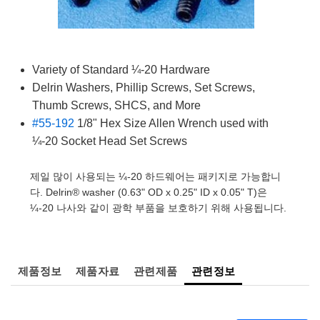
semblies
splitters
s
 Objectives
as
nt Tools
echnologies
llumination
실 또는 제품생산
Test Targets
d Testing and Detection
ns Accessories
tical Components
roscopy
mechanics
명
ameras
tical Components
ty
MR
Testing and Detection
d Lab and Production
Variety of Standard ¼-20 Hardware
ptics
nd Isolators
e Systems
 Cameras
g and Detection
rial Processing
 Lab and Production
Delrin Washers, Phillip Screws, Set Screws,
cs
rization
 Filters
cessories and Optomechanics
실 또는 제품생산
oherence Tomography
ner
Thumb Screws, SHCS, and More
#55-192
1/8" Hex Size Allen Wrench used with
cs
ms
oom Lenses
d Interface Cameras
¼-20 Socket Head Set Screws
Optics
학 신제품
y Targets
ystems
제일 많이 사용되는 ¼-20 하드웨어는 패키지로 가능합니
다. Delrin® washer (0.63" OD x 0.25" ID x 0.05" T)은
eam Sputtering) Coated Optics
nd Stage Micrometers
ras
ng Development Systems
¼-20 나사와 같이 광학 부품을 보호하기 위해 사용됩니다.
e Optical Elements (DOE)
y Mechanics
hoto-Optical Company
s
제품정보
제품자료
관련제품
관련정보
es and Couplers