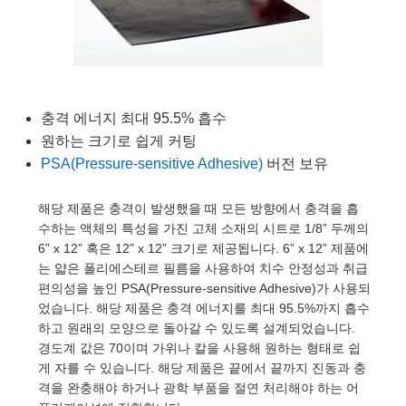
semblies
splitters
s
 Objectives
as
nt Tools
echnologies
llumination
실 또는 제품생산
Test Targets
d Testing and Detection
ns Accessories
tical Components
roscopy
mechanics
명
ameras
tical Components
ty
MR
Testing and Detection
d Lab and Production
ptics
nd Isolators
e Systems
 Cameras
g and Detection
rial Processing
 Lab and Production
충격 에너지 최대 95.5% 흡수
cs
rization
 Filters
cessories and Optomechanics
실 또는 제품생산
oherence Tomography
ner
원하는 크기로 쉽게 커팅
PSA(Pressure-sensitive Adhesive)
버전 보유
cs
ms
oom Lenses
d Interface Cameras
해당 제품은 충격이 발생했을 때 모든 방향에서 충격을 흡
Optics
학 신제품
y Targets
ystems
수하는 액체의 특성을 가진 고체 소재의 시트로 1/8” 두께의
6” x 12” 혹은 12” x 12” 크기로 제공됩니다. 6” x 12” 제품에
eam Sputtering) Coated Optics
nd Stage Micrometers
ras
ng Development Systems
는 얇은 폴리에스테르 필름을 사용하여 치수 안정성과 취급
편의성을 높인 PSA(Pressure-sensitive Adhesive)가 사용되
e Optical Elements (DOE)
y Mechanics
hoto-Optical Company
었습니다. 해당 제품은 충격 에너지를 최대 95.5%까지 흡수
하고 원래의 모양으로 돌아갈 수 있도록 설계되었습니다.
s
경도계 값은 70이며 가위나 칼을 사용해 원하는 형태로 쉽
게 자를 수 있습니다. 해당 제품은 끝에서 끝까지 진동과 충
es and Couplers
격을 완충해야 하거나 광학 부품을 절연 처리해야 하는 어