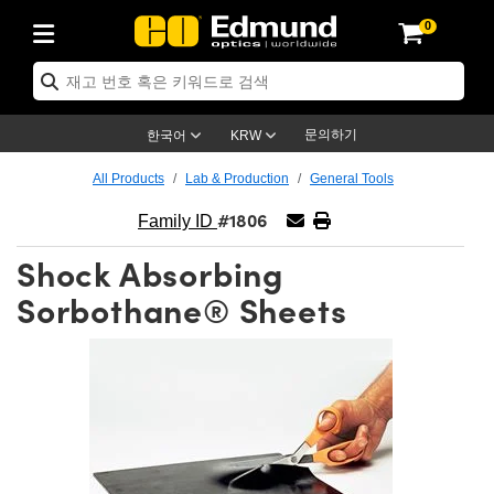
0
ptics
ser Optics
ptomechanics
icroscopy
asers
aging Lenses
ameras
라이트 & 조명
st Targets
ting & Detection
b & Production
op By Application
op By Brand
ew Products
earance Products
ertified Products
nses
ors
em
tics® Objectives
rces
l Length Lenses
ras
sion Lighting
 Test Targets
etrology
eaning
ng
C®
s
Laser Optics
d Optics
문의하기
한국어
KRW
rrors
es
age System
bjectives
surement and Electronics
c Lenses
hernet Cameras
명
Test Targets
sion Solutions
 Handling Tools
ing
on
학 신제품
 Optics
ed Optomechanics
All Products
Lab & Production
General Tools
#1806
nd Diffusers
dows
Optical Mounts
bjectives
cs
s (S-Mount Lenses)
FLIR Cameras
py Lighting
lysis & Stage Micrometers
surement and Electronics
ols
ameras
®
mechanics
 Optomechanics
 Lasers
Family ID
Shock Absorbing
ters
rs
System
ctives
plifiers
iable Magnification Lenses
ion Cameras
rces
ay Level Test Targets
hesives
opy
scopy
Lasers
d Microscopy
Sorbothane® Sheets
on Optics
Optics
ables and Breadboards
ctives
ty
e Objectives
meras
on Accessories
ets
ckened Products
onal Imaging
ng Lenses
 Microscopy
d Imaging Lenses
ers
m Expanders
 Stages
orrected Objectives
hanics
ses
ng Cameras
nation
ings
rs
 재질
 Imaging
ras
 Imaging Lenses
d Cameras
cal Assemblies
ages and Slides
jugate Objectives
ssories
d Lenses
ion Labs Cameras™
opy
and Accessories
cal Imaging
nation
 Cameras
 Illumination
n Gratings
m Shaping
 Apertures
 Objectives
duction
oduction and Advanced
as
ig and Roughness Standards
on Microscopy
g and Detection
Illumination
 Test Targets
hy