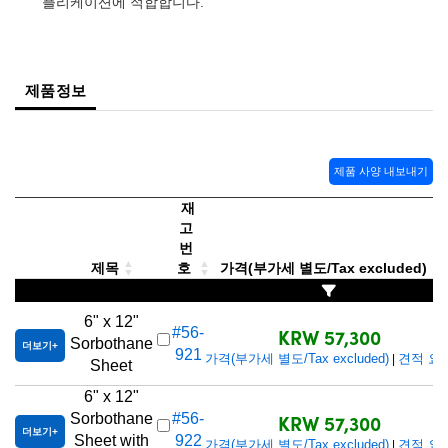
플리케이션에 적합합니다.
 Direct Microscopes
® Optical Components
s
ion Labs™
제품정보
scopy
ics
제품 사양 내보내기
재
n Gratings™
고
번
제목
호
가격(부가세 별도/Tax excluded)
AX
tical Components
6" x 12"
KRW 57,300
#56-
Sorbothane
더보기
921
가격(부가세 별도/Tax excluded)
견적 요
|
Sheet
6" x 12"
Innovations (UFI)
KRW 57,300
Sorbothane
#56-
더보기
Sheet with
922
가격(부가세 별도/Tax excluded)
견적 요
|