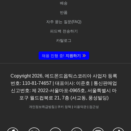
배송
반품
자주 묻는 질문(FAQ)
피드백 전송하기
카탈로그
채용 진행 중!
지원하기
Copyright
2026
, 에드몬드옵틱스코리아 사업자 등록
번호: 110-81-74657 | 대표이사: 이준호 | 통신판매업
신고번호: 제 2022-서울마포-0965호, 서울특별시 마
포구 월드컵북로 21, 7층 (서교동, 풍성빌딩)
개인정보취급방침
|
쿠키 정책
|
이용약관
|
접근성