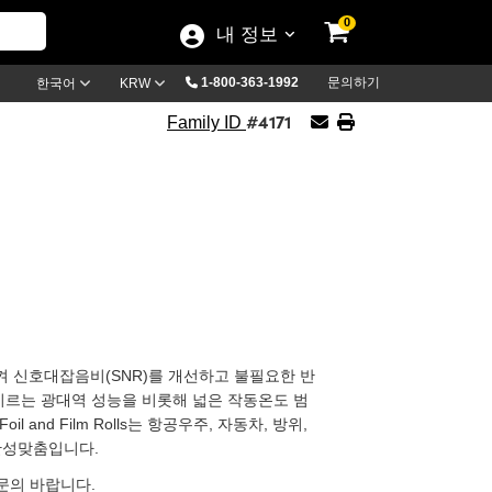
0
내 정보
1-800-363-1992
문의하기
한국어
KRW
#4171
Family ID
시켜 신호대잡음비(SNR)를 개선하고 불필요한 반
 이르는 광대역 성능을 비롯해 넓은 작동온도 범
il and Film Rolls는 항공우주, 자동차, 방위,
안성맞춤입니다.
사로 문의 바랍니다.