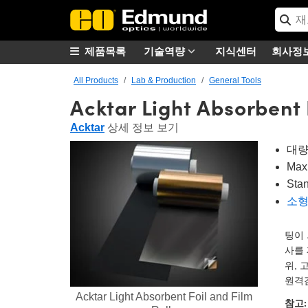
제품목록
기술역량
지식센터
회사정
All Products
Lab & Production
General Tools
Acktar Light Absorbent F
Acktar
상세 정보 보기
대량
Max
Sta
소형
팅이 
사를 
위, 
원격
Acktar Light Absorbent Foil and Film
참고