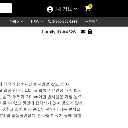
0
내 정보
1-800-363-1992
문의하기
한국어
KRW
#4326
Family ID
최적의 램버시안 반사율을 갖고 250 -
 결정짓는데 1.0mm 필름은 유연성 대비 최상
 높고, 두께가 2.0mm이면 반사율은 가장 높으
자를 수 있고 뒷면에 접착제가 있어 용도에 맞게
을 갖추고 있어 반사 손실의 원인이 되는 변색을
균기 및 광생물반응기, 반사형 디퓨저 등에 적합