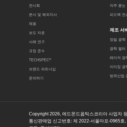
전시회
자주 묻는 
본사 및 해외지사
피드백 전
채용
제조 서
보도 자료
정밀 광학
사례 연구
광학 필터
규정 준수
레이저 광
®
TECHSPEC
이미징 광
브랜드 파트너십
방위산업 
문의하기
Copyright
2026
, 에드몬드옵틱스코리아 사업자 등록번호
통신판매업 신고번호: 제 2022-서울마포-0965호,