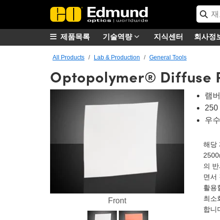
제품목록
기술역량
지식센터
회사정
All Products
Lab & Production
General Tools
Optopolymer® Diffuse R
램버
25
우수
해당 
250
의 반
면서
활용할
최소화
Front
합니