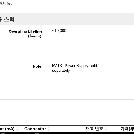
하세요.
통 스펙
Operating Lifetime
~10,000
(hours):
Note:
5V DC Power Supply sold
separately
nt (mA)
Connector
재고 번호
가격(부가