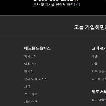
본사 및 지사별 연락처
확인하기
오늘 가입하면
에드몬드옵틱스
고객 관
회사소개
배송
임원 소개
반품
전시회
자주 묻는 
본사 및 해외지사
피드백 전
채용
제조 서
보도 자료
정밀 광학
사례 연구