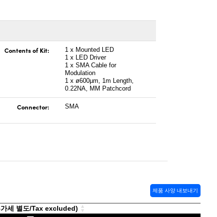
Contents of Kit:
1 x Mounted LED
1 x LED Driver
1 x SMA Cable for
Modulation
1 x ø600µm, 1m Length,
0.22NA, MM Patchcord
Connector:
SMA
제품 사양 내보내기
세 별도/Tax excluded)