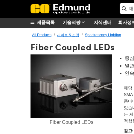
제품목록
기술역량
지식센터
회사정
All Products
라이트 & 조명
Spectroscopy Lighting
Fiber Coupled LEDs
중심 
열관
연속
해당 
SMA
품마다
있습니
는 
적합
Fiber Coupled LEDs
참고: