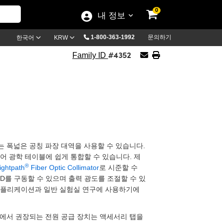
0
내 정보
1-800-363-1992
문의하기
한국어
KRW
#4352
Family ID
하는 폭넓은 공칭 파장 대역을 사용할 수 있습니다.
어 광학 테이블에 쉽게 통합할 수 있습니다. 제
®
ightpath
Fiber Optic Collimator
로 시준할 수
ED를 구동할 수 있으며 출력 광도를 조절할 수 있
 어플리케이션과 일반 실험실 연구에 사용하기에
가에서 권장되는 전원 공급 장치는 액세서리 탭을