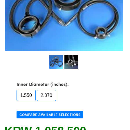
semblies
splitters
s
 Objectives
as
nt Tools
echnologies
llumination
실 또는 제품생산
Test Targets
d Testing and Detection
ns Accessories
tical Components
roscopy
mechanics
명
ameras
tical Components
ty
MR
Testing and Detection
d Lab and Production
ptics
nd Isolators
e Systems
 Cameras
g and Detection
rial Processing
 Lab and Production
cs
rization
 Filters
cessories and Optomechanics
실 또는 제품생산
oherence Tomography
ner
cs
ms
oom Lenses
d Interface Cameras
Optics
학 신제품
y Targets
ystems
eam Sputtering) Coated Optics
nd Stage Micrometers
ras
ng Development Systems
Inner Diameter (inches):
e Optical Elements (DOE)
y Mechanics
hoto-Optical Company
1.550
2.370
s
COMPARE AVAILABLE SELECTIONS
es and Couplers