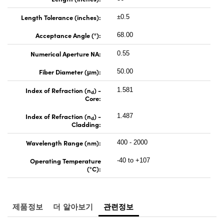
Length Tolerance (inches):
±0.5
Acceptance Angle (°):
68.00
Numerical Aperture NA:
0.55
Fiber Diameter (μm):
50.00
Index of Refraction (n
) -
1.581
d
Core:
Index of Refraction (n
) -
1.487
d
Cladding:
Wavelength Range (nm):
400 - 2000
Operating Temperature
-40 to +107
(°C):
제품정보
더 알아보기
관련정보