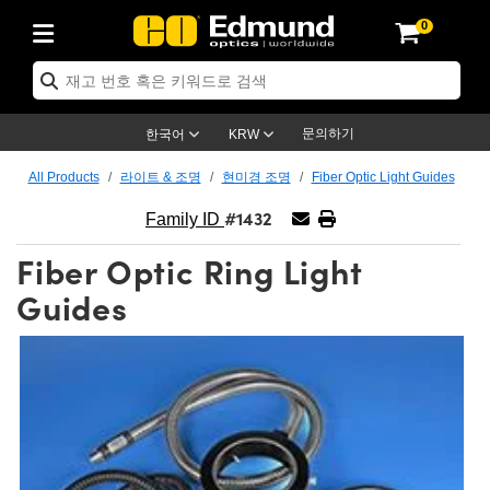
0
ptics
ser Optics
ptomechanics
icroscopy
asers
aging Lenses
ameras
라이트 & 조명
st Targets
ting & Detection
b & Production
op By Application
op By Brand
ew Products
earance Products
ertified Products
nses
ors
em
tics® Objectives
rces
l Length Lenses
ras
sion Lighting
 Test Targets
etrology
eaning
ng
C®
s
Laser Optics
d Optics
문의하기
한국어
KRW
rrors
es
age System
bjectives
surement and Electronics
c Lenses
hernet Cameras
명
Test Targets
sion Solutions
 Handling Tools
ing
on
학 신제품
 Optics
ed Optomechanics
All Products
라이트 & 조명
현미경 조명
Fiber Optic Light Guides
#1432
nd Diffusers
dows
Optical Mounts
bjectives
cs
s (S-Mount Lenses)
FLIR Cameras
py Lighting
lysis & Stage Micrometers
surement and Electronics
ols
ameras
®
mechanics
 Optomechanics
 Lasers
Family ID
Fiber Optic Ring Light
ters
rs
System
ctives
plifiers
iable Magnification Lenses
ion Cameras
rces
ay Level Test Targets
hesives
opy
scopy
Lasers
d Microscopy
Guides
on Optics
Optics
ables and Breadboards
ctives
ty
e Objectives
meras
on Accessories
ets
ckened Products
onal Imaging
ng Lenses
 Microscopy
d Imaging Lenses
ers
m Expanders
 Stages
orrected Objectives
hanics
ses
ng Cameras
nation
ings
rs
 재질
 Imaging
ras
 Imaging Lenses
d Cameras
cal Assemblies
ages and Slides
jugate Objectives
ssories
d Lenses
ion Labs Cameras™
opy
and Accessories
cal Imaging
nation
 Cameras
 Illumination
n Gratings
m Shaping
 Apertures
 Objectives
duction
oduction and Advanced
as
ig and Roughness Standards
on Microscopy
g and Detection
Illumination
 Test Targets
hy