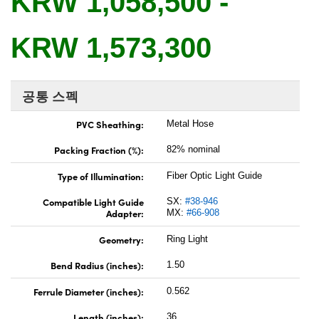
KRW 1,058,500 -
 Direct Microscopes
® Optical Components
s
ion Labs™
KRW 1,573,300
scopy
공통 스펙
ics
PVC Sheathing:
Metal Hose
Packing Fraction (%):
82% nominal
n Gratings™
Type of Illumination:
Fiber Optic Light Guide
AX
Compatible Light Guide
SX:
#38-946
Adapter:
MX:
#66-908
tical Components
Geometry:
Ring Light
Bend Radius (inches):
1.50
Innovations (UFI)
Ferrule Diameter (inches):
0.562
Length (inches):
36