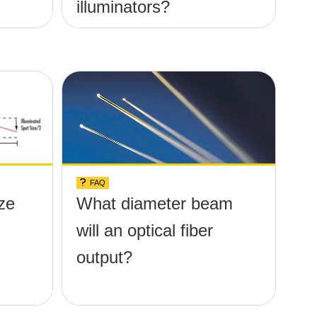
illuminators?
FAQ
ize
What diameter beam
will an optical fiber
output?