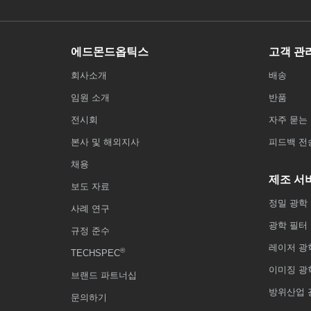
에드몬드옵틱스
고객 관
회사소개
배송
임원 소개
반품
전시회
자주 묻는 
본사 및 해외지사
피드백 전
채용
제조 서
보도 자료
정밀 광학
사례 연구
광학 필터
규정 준수
레이저 광
®
TECHSPEC
이미징 광
브랜드 파트너십
방위산업 
문의하기