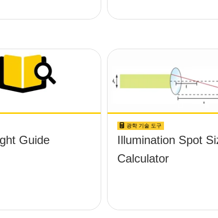
광학 기술 도구
ight Guide
Illumination Spot S
Calculator