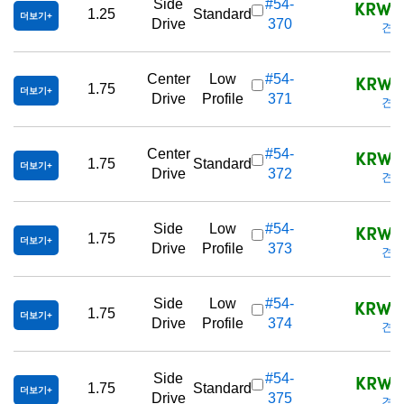
KRW 2
Side
#54-
1.25
Standard
더보기
Drive
370
견적
KRW 2
Center
Low
#54-
1.75
더보기
Drive
Profile
371
견적
KRW 2
Center
#54-
1.75
Standard
더보기
Drive
372
견적
KRW 2
Side
Low
#54-
1.75
더보기
Drive
Profile
373
견적
KRW 5
Side
Low
#54-
1.75
더보기
Drive
Profile
374
견적
KRW 2
Side
#54-
1.75
Standard
더보기
Drive
375
견적