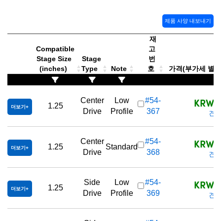
제품 사양 내보내기
재
Compatible
고
Stage Size
Stage
번
(inches)
Type
Note
호
가격(부가세 별도/T
KRW 2
Center
Low
#54-
1.25
더보기
Drive
Profile
367
견적
KRW 2
Center
#54-
1.25
Standard
더보기
Drive
368
견적
KRW 2
Side
Low
#54-
1.25
더보기
Drive
Profile
369
견적