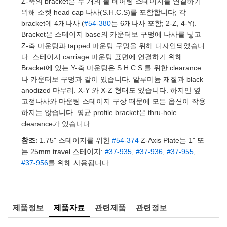
Z-축의 bracket은 두 개의 볼 베어링 스테이지를 연결하기
 Direct Microscopes
® Optical Components
위해 소켓 head cap 나사(S.H.C.S)를 포함합니다; 각
bracket에 4개나사 (
#54-380
는 6개나사 포함; 2-Z, 4-Y).
s
ion Labs™
Bracket은 스테이지 base의 카운터보 구멍에 나사를 넣고
Z-축 마운팅과 tapped 마운팅 구멍을 위해 디자인되었습니
scopy
다. 스테이지 carriage 마운팅 표면에 연결하기 위해
Bracket에 있는 Y-축 마운팅은 S.H.C.S.를 위한 clearance
ics
나 카운터보 구멍과 같이 있습니다. 알루미늄 재질과 black
anodized 마무리. X-Y 와 X-Z 형태도 있습니다. 하지만 옆
고정나사와 마운팅 스테이지 구상 때문에 모든 옵션이 작용
하지는 않습니다. 평균 profile bracket은 thru-hole
n Gratings™
clearance가 있습니다.
AX
참조:
1.75" 스테이지를 위한
#54-374
Z-Axis Plate는 1" 또
는 25mm travel 스테이지:
#37-935
,
#37-936
,
#37-955
,
tical Components
#37-956
를 위해 사용됩니다.
Innovations (UFI)
제품정보
제품자료
관련제품
관련정보