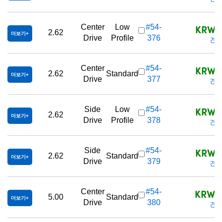
KRW 2
Center
Low
#54-
2.62
더보기
Drive
Profile
376
견적
KRW 2
Center
#54-
2.62
Standard
더보기
Drive
377
견적
KRW 2
Side
Low
#54-
2.62
더보기
Drive
Profile
378
견적
KRW 2
Side
#54-
2.62
Standard
더보기
Drive
379
견적
KRW 2
Center
#54-
5.00
Standard
더보기
Drive
380
견적