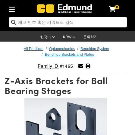
0
ptics
ser Optics
ptomechanics
icroscopy
asers
aging Lenses
ameras
라이트 & 조명
st Targets
ting & Detection
b & Production
op By Application
op By Brand
ew Products
earance Products
ertified Products
nses
ors
em
tics® Objectives
rces
l Length Lenses
ras
sion Lighting
 Test Targets
etrology
eaning
ng
C®
s
Laser Optics
d Optics
문의하기
한국어
KRW
rrors
es
age System
bjectives
surement and Electronics
c Lenses
hernet Cameras
명
Test Targets
sion Solutions
 Handling Tools
ing
on
학 신제품
 Optics
ed Optomechanics
All Products
Optomechanics
Benchtop System
Benchtop Brackets and Plates
nd Diffusers
dows
Optical Mounts
bjectives
cs
s (S-Mount Lenses)
FLIR Cameras
py Lighting
lysis & Stage Micrometers
surement and Electronics
ols
ameras
®
mechanics
 Optomechanics
 Lasers
#1465
Family ID
ters
rs
System
ctives
plifiers
iable Magnification Lenses
ion Cameras
rces
ay Level Test Targets
hesives
opy
scopy
Lasers
d Microscopy
Z-Axis Brackets for Ball
on Optics
Optics
ables and Breadboards
ctives
ty
e Objectives
meras
on Accessories
ets
ckened Products
onal Imaging
ng Lenses
 Microscopy
d Imaging Lenses
Bearing Stages
ers
m Expanders
 Stages
orrected Objectives
hanics
ses
ng Cameras
nation
ings
rs
 재질
 Imaging
ras
 Imaging Lenses
d Cameras
cal Assemblies
ages and Slides
jugate Objectives
ssories
d Lenses
ion Labs Cameras™
opy
and Accessories
cal Imaging
nation
 Cameras
 Illumination
n Gratings
m Shaping
 Apertures
 Objectives
duction
oduction and Advanced
as
ig and Roughness Standards
on Microscopy
g and Detection
Illumination
 Test Targets
hy