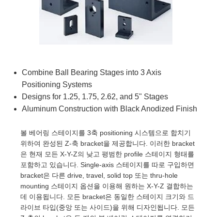
semblies
splitters
s
 Objectives
as
nt Tools
echnologies
llumination
실 또는 제품생산
Test Targets
d Testing and Detection
ns Accessories
tical Components
roscopy
mechanics
명
ameras
tical Components
ty
MR
Testing and Detection
d Lab and Production
ptics
nd Isolators
e Systems
 Cameras
g and Detection
rial Processing
 Lab and Production
cs
rization
 Filters
cessories and Optomechanics
실 또는 제품생산
oherence Tomography
ner
Combine Ball Bearing Stages into 3 Axis
Positioning Systems
cs
ms
oom Lenses
d Interface Cameras
Designs for 1.25, 1.75, 2.62, and 5" Stages
Aluminum Construction with Black Anodized Finish
Optics
학 신제품
y Targets
ystems
볼 베어링 스테이지를 3축 positioning 시스템으로 합치기
eam Sputtering) Coated Optics
nd Stage Micrometers
ras
ng Development Systems
위하여 완성된 Z-축 bracket을 제공합니다. 이러한 bracket
은 현재 모든 X-Y-Z의 낮고 평범한 profile 스테이지 형태를
e Optical Elements (DOE)
y Mechanics
hoto-Optical Company
포함하고 있습니다. Single-axis 스테이지를 따로 구입하면
bracket은 다른 drive, travel, solid top 또는 thru-hole
s
mounting 스테이지 옵션을 이용해 원하는 X-Y-Z 결합하는
데 이용됩니다. 모든 bracket은 동일한 스테이지 크기와 드
es and Couplers
라이브 타입(중앙 또는 사이드)을 위해 디자인됩니다. 모든