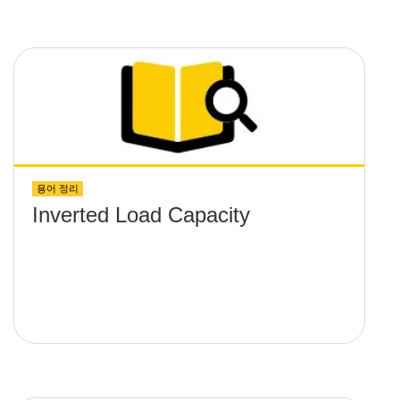
용어 정리
Inverted Load Capacity