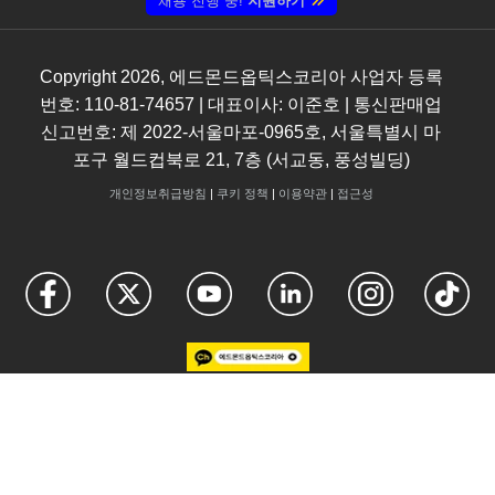
채용 진행 중!
지원하기
Copyright
2026
, 에드몬드옵틱스코리아 사업자 등록
번호: 110-81-74657 | 대표이사: 이준호 | 통신판매업
신고번호: 제 2022-서울마포-0965호, 서울특별시 마
포구 월드컵북로 21, 7층 (서교동, 풍성빌딩)
개인정보취급방침
|
쿠키 정책
|
이용약관
|
접근성
FUTURE
The
Depends On Optics
®