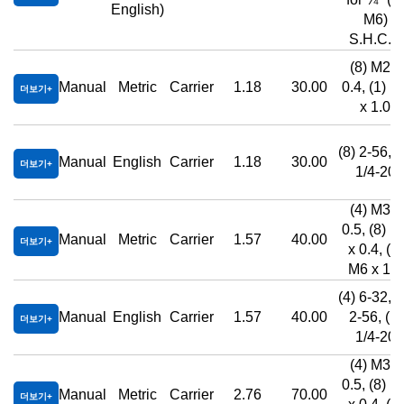
English)
M6)
S.H.C.S
(8) M2 x
Manual
Metric
Carrier
1.18
30.00
0.4, (1) M
더보기
x 1.0
(8) 2-56, (
Manual
English
Carrier
1.18
30.00
더보기
1/4-20
(4) M3 x
0.5, (8) M
Manual
Metric
Carrier
1.57
40.00
더보기
x 0.4, (1)
M6 x 1.0
(4) 6-32, (
Manual
English
Carrier
1.57
40.00
2-56, (1)
더보기
1/4-20
(4) M3 x
0.5, (8) M
Manual
Metric
Carrier
2.76
70.00
더보기