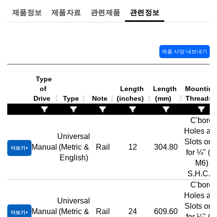
제품정보
제품자료
관련제품
관련정보
제품 사양 내보내기
Type
of
Length
Length
Mounting
Drive
Type
Note
(inches)
(mm)
Threads
C'bore
Holes an
Universal
Slots onl
Manual
(Metric &
Rail
12
304.80
더보기
for ¼" (or
English)
M6)
S.H.C.S
C'bore
Holes an
Universal
Slots onl
Manual
(Metric &
Rail
24
609.60
더보기
for ¼" (or