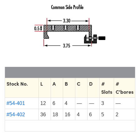
Stock No.
L
A
B
C
D
#
#
Slots
C'bores
#54-401
12
6
4
—
—
3
—
#54-402
36
18
16
4
6
5
2