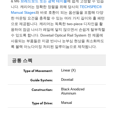
& M6
브레드보드 또는 광학 테이블
에 쉽게 고정할 수 있습
 Direct Microscopes
® Optical Components
니다. 캐리어는 정확한 정렬을 위해 당사의
TECHSPEC®
Manual Stages
와 바로 호환이 되는 옵션들을 포함해 다양
s
ion Labs™
한 마운팅 요건을 충족할 수 있는 여러 가지 길이와 홀 패턴
으로 제공됩니다. 캐리어는 독특한 two-piece 디자인을 활
scopy
용하여 잠금 나사가 레일에 닿지 않으면서 손쉽게 탈부착할
수 있도록 합니다. Dovetail Optical Rail System 전 제품에
ics
사용되는 부품들은 미광 반사나 눈부심 현상을 최소화하도
록 블랙 아노다이징 처리된 알루미늄으로 제작됩니다.
n Gratings™
공통 스펙
AX
Type of Movement:
Linear (X)
Guide System:
Dovetail
tical Components
Construction:
Black Anodized
Aluminum
Type of Drive:
Manual
Innovations (UFI)