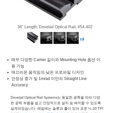
semblies
splitters
s
 Objectives
as
nt Tools
echnologies
llumination
실 또는 제품생산
Test Targets
d Testing and Detection
ns Accessories
tical Components
roscopy
mechanics
명
ameras
tical Components
ty
MR
Testing and Detection
d Lab and Production
ptics
nd Isolators
e Systems
 Cameras
g and Detection
rial Processing
 Lab and Production
36" Length, Dovetail Optical Rail, #54-402
cs
rization
 Filters
cessories and Optomechanics
실 또는 제품생산
oherence Tomography
ner
+4
cs
ms
oom Lenses
d Interface Cameras
Optics
학 신제품
y Targets
ystems
매우 다양한 Carrier 길이와 Mounting Hole 옵션 이
용 가능
eam Sputtering) Coated Optics
nd Stage Micrometers
ras
ng Development Systems
매끄러운 움직임의 낮은 프로파일 디자인
안정성 증가 및 1mrad 미만의 Straight Line
e Optical Elements (DOE)
y Mechanics
hoto-Optical Company
Accuracy
s
Dovetail Optical Rail Systems는 동일한 광축을 따라 다양
한 광학 부품을 쉽고 안정적으로 설치 및 배치할 수 있도록
es and Couplers
설계되었습니다. 레일에는 슬롯과 홀이 있어 표준 ¼-20 TPI