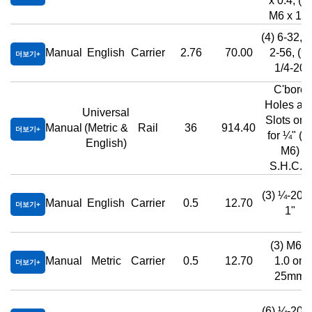
x 0.4, (9)
M6 x 1.0
(4) 6-32, (
Manual
English
Carrier
2.76
70.00
2-56, (9)
더보기
1/4-20
C'bore
Holes an
Universal
Slots onl
Manual
(Metric &
Rail
36
914.40
더보기
for ¼" (or
English)
M6)
S.H.C.S
(3) ¼-20 
Manual
English
Carrier
0.5
12.70
더보기
1"
(3) M6 x
Manual
Metric
Carrier
0.5
12.70
1.0 on
더보기
25mm
(6) ¼-20 