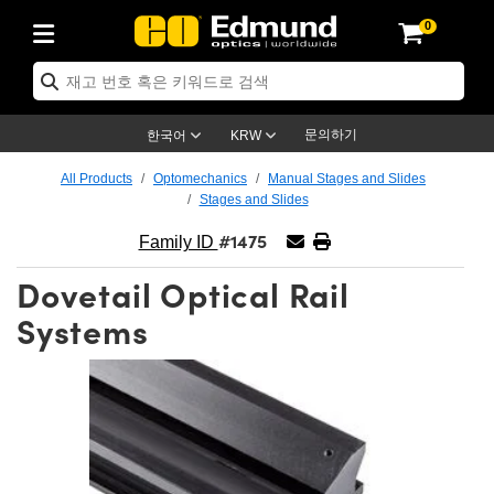
0
ptics
ser Optics
ptomechanics
icroscopy
asers
aging Lenses
ameras
라이트 & 조명
st Targets
ting & Detection
b & Production
op By Application
op By Brand
ew Products
earance Products
ertified Products
nses
ors
em
tics® Objectives
rces
l Length Lenses
ras
sion Lighting
 Test Targets
etrology
eaning
ng
C®
s
Laser Optics
d Optics
문의하기
한국어
KRW
rrors
es
age System
bjectives
surement and Electronics
c Lenses
hernet Cameras
명
Test Targets
sion Solutions
 Handling Tools
ing
on
학 신제품
 Optics
ed Optomechanics
All Products
Optomechanics
Manual Stages and Slides
Stages and Slides
nd Diffusers
dows
Optical Mounts
bjectives
cs
s (S-Mount Lenses)
FLIR Cameras
py Lighting
lysis & Stage Micrometers
surement and Electronics
ols
ameras
®
mechanics
 Optomechanics
 Lasers
#1475
Family ID
ters
rs
System
ctives
plifiers
iable Magnification Lenses
ion Cameras
rces
ay Level Test Targets
hesives
opy
scopy
Lasers
d Microscopy
Dovetail Optical Rail
on Optics
Optics
ables and Breadboards
ctives
ty
e Objectives
meras
on Accessories
ets
ckened Products
onal Imaging
ng Lenses
 Microscopy
d Imaging Lenses
Systems
ers
m Expanders
 Stages
orrected Objectives
hanics
ses
ng Cameras
nation
ings
rs
 재질
 Imaging
ras
 Imaging Lenses
d Cameras
cal Assemblies
ages and Slides
jugate Objectives
ssories
d Lenses
ion Labs Cameras™
opy
and Accessories
cal Imaging
nation
 Cameras
 Illumination
n Gratings
m Shaping
 Apertures
 Objectives
duction
oduction and Advanced
as
ig and Roughness Standards
on Microscopy
g and Detection
Illumination
 Test Targets
hy