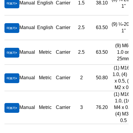
Manual
English
Carrier
1.5
38.10
더보기
1"
(9) ¼-20 
Manual
English
Carrier
2.5
63.50
더보기
1"
(9) M6 x
Manual
Metric
Carrier
2.5
63.50
1.0 on
더보기
25mm
(1) M16 
1.0, (4) M
Manual
Metric
Carrier
2
50.80
더보기
x 0.5, (4)
M2 x 0.4
(1) M16 
1.0, (10)
Manual
Metric
Carrier
3
76.20
M4 x 0.7,
더보기
(4) M3 x
0.5