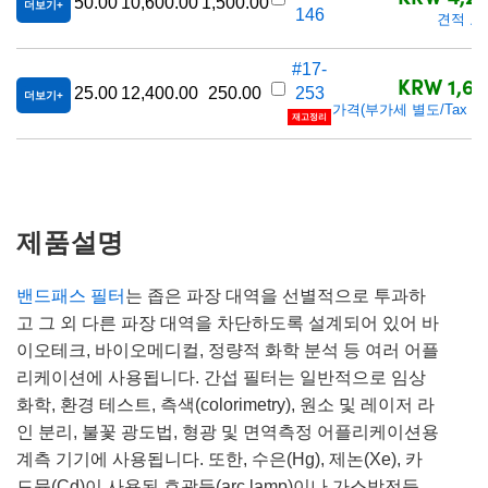
50.00
10,600.00
1,500.00
더보기
146
견적 요
#17-
KRW 1,60
25.00
12,400.00
250.00
253
더보기
가격(부가세 별도/Tax exc
재고정리
제품설명
밴드패스 필터
는 좁은 파장 대역을 선별적으로 투과하
고 그 외 다른 파장 대역을 차단하도록 설계되어 있어 바
이오테크, 바이오메디컬, 정량적 화학 분석 등 여러 어플
리케이션에 사용됩니다. 간섭 필터는 일반적으로 임상
화학, 환경 테스트, 측색(colorimetry), 원소 및 레이저 라
인 분리, 불꽃 광도법, 형광 및 면역측정 어플리케이션용
계측 기기에 사용됩니다. 또한, 수은(Hg), 제논(Xe), 카
드뮴(Cd)이 사용된 호광등(arc lamp)이나 가스방전등