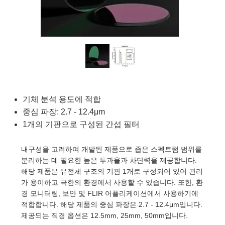
blies
itters
jectives
Accessories
Tools
nologies
mination
또는 제품생산
t Targets
sting and Detection
al Components
copy
hanics
eras
al Components
ting and Detection
ab and Production
s
solators
ystems
meras
nd Detection
l Processing
b and Production
tion
lters
sories and Optomechanics
또는 제품생산
rence Tomography
 Lenses
nterface Cameras
기체 분석 용도에 적합
중심 파장: 2.7 - 12.4μm
cs
신제품
argets
ems
1개의 기판으로 구성된 간섭 필터
 Sputtering) Coated Optics
Stage Micrometers
Development Systems
내구성을 고려하여 개발된 제품으로 좁은 스펙트럼 범위를
분리하는 데 필요한 높은 투과율과 차단력을 제공합니다.
ptical Elements (DOE)
echanics
o-Optical Company
해당 제품은 유전체 구조의 기판 1개로 구성되어 있어 관리
가 용이하고 극한의 환경에서 사용할 수 있습니다. 또한, 환
경 모니터링, 보안 및 FLIR 어플리케이션에서 사용하기에
적합합니다. 해당 제품의 중심 파장은 2.7 - 12.4μm입니다.
and Couplers
제공되는 직경 옵션은 12.5mm, 25mm, 50mm입니다.