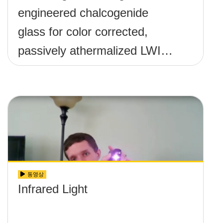
engineered chalcogenide
glass for color corrected,
passively athermalized LWIR
imaging systems
동영상
Infrared Light