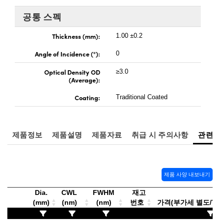
rect Microscopes
ptical Components
공통 스펙
 Labs™
Thickness (mm):
1.00 ±0.2
opy
Angle of Incidence (°):
0
Optical Density OD
≥3.0
(Average):
Coating:
Traditional Coated
ratings™
제품정보
제품설명
제품자료
취급 시 주의사항
관련
al Components
제품 사양 내보내기
Dia.
CWL
FWHM
재고
vations (UFI)
(mm)
(nm)
(nm)
번호
가격(부가세 별도/Tax 