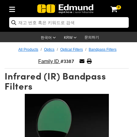
0
cs
 Optics
mechanics
oscopy
rs
ing Lenses
eras
트 & 조명
Targets
ng & Detection
 Production
By Application
 By Brand
Products
ance Products
ified Products
s
s® Objectives
ength Lenses
n Lighting
t Targets
logy
ing
er Optics
tics
문의하기
한국어
KRW
rs
 System
ctives
ment and Electronics
nses
net Cameras
t Targets
n Solutions
ndling Tools
신제품
ics
ptomechanics
All Products
Optics
Optical Filters
Bandpass Filters
#3387
Diffusers
s
ical Mounts
ctives
-Mount Lenses)
R Cameras
Lighting
s & Stage Micrometers
ment and Electronics
eras
hanics
tomechanics
sers
Family ID
Infrared (IR) Bandpass
tem
ves
iers
le Magnification Lenses
 Cameras
evel Test Targets
ives
opy
ers
icroscopy
Filters
ptics
cs
s and Breadboards
ves
bjectives
as
ccessories
ned Products
l Imaging
Lenses
croscopy
maging Lenses
xpanders
ages
cted Objectives
ics
Cameras
ion
s
ging
aging Lenses
ameras
 Assemblies
 and Slides
ate Objectives
ries
enses
 Labs Cameras™
 Accessories
 Imaging
ion
meras
lumination
atings
haping
rtures
ectives
ion
ction and Advanced Photography
and Roughness Standards
Microscopy
nd Detection
umination
st Targets