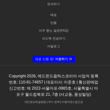
문의하기
배송
반품
자주 묻는 질문(FAQ)
피드백 전송하기
카탈로그
채용 진행 중!
지원하기
Copyright
2026
, 에드몬드옵틱스코리아 사업자 등록
번호: 110-81-74657 | 대표이사: 이준호 | 통신판매업
신고번호: 제 2022-서울마포-0965호, 서울특별시 마
포구 월드컵북로 21, 7층 (서교동, 풍성빌딩)
개인정보취급방침
|
쿠키 정책
|
이용약관
|
접근성