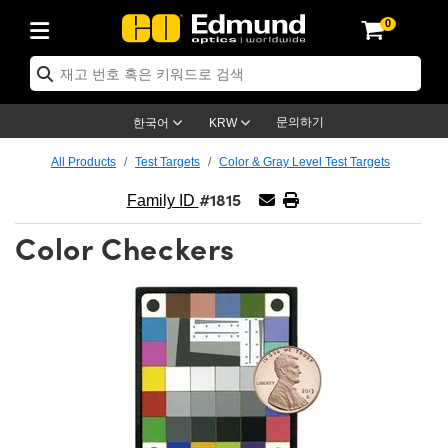
0
ptics
ser Optics
ptomechanics
icroscopy
asers
aging Lenses
ameras
라이트 & 조명
st Targets
ting & Detection
b & Production
op By Application
op By Brand
ew Products
earance Products
ertified Products
nses
ors
em
tics® Objectives
rces
l Length Lenses
ras
sion Lighting
 Test Targets
etrology
eaning
ng
C®
s
Laser Optics
d Optics
문의하기
한국어
KRW
rrors
es
age System
bjectives
surement and Electronics
c Lenses
hernet Cameras
명
Test Targets
sion Solutions
 Handling Tools
ing
on
학 신제품
 Optics
ed Optomechanics
All Products
Test Targets
Color & Gray Level Test Targets
#1815
nd Diffusers
dows
Optical Mounts
bjectives
cs
s (S-Mount Lenses)
FLIR Cameras
py Lighting
lysis & Stage Micrometers
surement and Electronics
ols
ameras
®
mechanics
 Optomechanics
 Lasers
Family ID
Color Checkers
ters
rs
System
ctives
plifiers
iable Magnification Lenses
ion Cameras
rces
ay Level Test Targets
hesives
opy
scopy
Lasers
d Microscopy
on Optics
Optics
ables and Breadboards
ctives
ty
e Objectives
meras
on Accessories
ets
ckened Products
onal Imaging
ng Lenses
 Microscopy
d Imaging Lenses
ers
m Expanders
 Stages
orrected Objectives
hanics
ses
ng Cameras
nation
ings
rs
 재질
 Imaging
ras
 Imaging Lenses
d Cameras
cal Assemblies
ages and Slides
jugate Objectives
ssories
d Lenses
ion Labs Cameras™
opy
and Accessories
cal Imaging
nation
 Cameras
 Illumination
n Gratings
m Shaping
 Apertures
 Objectives
duction
oduction and Advanced
as
ig and Roughness Standards
on Microscopy
g and Detection
Illumination
 Test Targets
hy