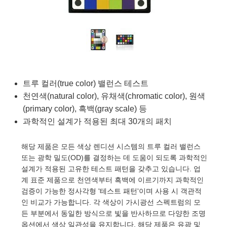
semblies
splitters
s
 Objectives
as
nt Tools
echnologies
llumination
실 또는 제품생산
Test Targets
d Testing and Detection
ns Accessories
tical Components
roscopy
mechanics
명
ameras
tical Components
ty
MR
Testing and Detection
d Lab and Production
ptics
nd Isolators
e Systems
 Cameras
g and Detection
rial Processing
 Lab and Production
cs
rization
 Filters
cessories and Optomechanics
실 또는 제품생산
oherence Tomography
ner
트루 컬러(true color) 밸런스 테스트
cs
ms
oom Lenses
d Interface Cameras
천연색(natural color), 유채색(chromatic color), 원색
(primary color), 흑백(gray scale) 등
Optics
학 신제품
y Targets
ystems
과학적인 설계가 적용된 최대 30개의 패치
eam Sputtering) Coated Optics
nd Stage Micrometers
ras
ng Development Systems
해당 제품은 모든 색상 렌디션 시스템의 트루 컬러 밸런스
또는 광학 밀도(OD)를 결정하는 데 도움이 되도록 과학적인
e Optical Elements (DOE)
y Mechanics
hoto-Optical Company
설계가 적용된 고유한 테스트 패턴을 갖추고 있습니다. 업
계 표준 제품으로 천연색부터 흑백에 이르기까지 과학적인
s
검증이 가능한 정사각형 '테스트 패턴'이며 사용 시 객관적
인 비교가 가능합니다. 각 색상이 가시광선 스펙트럼의 모
es and Couplers
든 부분에서 동일한 방식으로 빛을 반사하므로 다양한 조명
옵션에서 색상 일관성을 유지합니다. 해당 제품은 유광 및