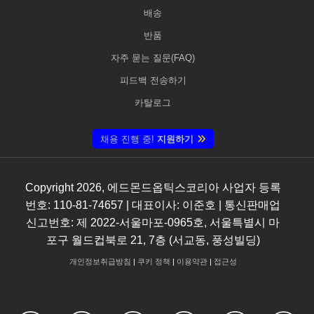
배송
반품
자주 묻는 질문(FAQ)
피드백 전송하기
카탈로그
채용 진행 중!
지원하기
Copyright
2026
, 에드몬드옵틱스코리아 사업자 등록
번호: 110-81-74657 | 대표이사: 이준호 | 통신판매업
신고번호: 제 2022-서울마포-0965호, 서울특별시 마
포구 월드컵북로 21, 7층 (서교동, 풍성빌딩)
개인정보취급방침
|
쿠키 정책
|
이용약관
|
접근성