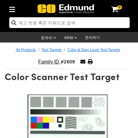
0
ptics
ser Optics
ptomechanics
icroscopy
asers
aging Lenses
ameras
라이트 & 조명
st Targets
ting & Detection
b & Production
op By Application
op By Brand
ew Products
earance Products
ertified Products
nses
ors
em
tics® Objectives
rces
l Length Lenses
ras
sion Lighting
 Test Targets
etrology
eaning
ng
C®
s
Laser Optics
d Optics
문의하기
한국어
KRW
rrors
es
age System
bjectives
surement and Electronics
c Lenses
hernet Cameras
명
Test Targets
sion Solutions
 Handling Tools
ing
on
학 신제품
 Optics
ed Optomechanics
All Products
Test Targets
Color & Gray Level Test Targets
#2609
nd Diffusers
dows
Optical Mounts
bjectives
cs
s (S-Mount Lenses)
FLIR Cameras
py Lighting
lysis & Stage Micrometers
surement and Electronics
ols
ameras
®
mechanics
 Optomechanics
 Lasers
Family ID
Color Scanner Test Target
ters
rs
System
ctives
plifiers
iable Magnification Lenses
ion Cameras
rces
ay Level Test Targets
hesives
opy
scopy
Lasers
d Microscopy
on Optics
Optics
ables and Breadboards
ctives
ty
e Objectives
meras
on Accessories
ets
ckened Products
onal Imaging
ng Lenses
 Microscopy
d Imaging Lenses
ers
m Expanders
 Stages
orrected Objectives
hanics
ses
ng Cameras
nation
ings
rs
 재질
 Imaging
ras
 Imaging Lenses
d Cameras
cal Assemblies
ages and Slides
jugate Objectives
ssories
d Lenses
ion Labs Cameras™
opy
and Accessories
cal Imaging
nation
 Cameras
 Illumination
n Gratings
m Shaping
 Apertures
 Objectives
duction
oduction and Advanced
as
ig and Roughness Standards
on Microscopy
g and Detection
Illumination
 Test Targets
hy