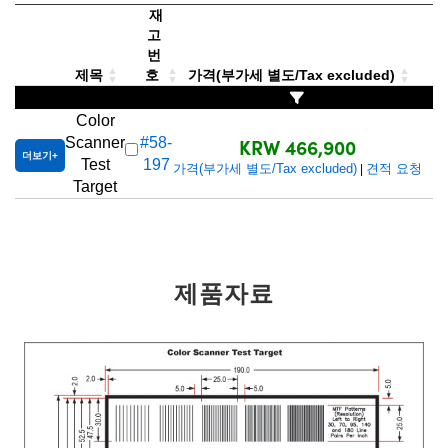
 Direct Microscopes
® Optical Components
재
고
s
ion Labs™
번
제목
호
가격(부가세 별도/Tax excluded)
scopy
Color
ics
KRW 466,900
Scanner
#58-
더보기
Test
197
가격(부가세 별도/Tax excluded)
견적 요청
|
Target
n Gratings™
AX
제품자료
tical Components
Innovations (UFI)