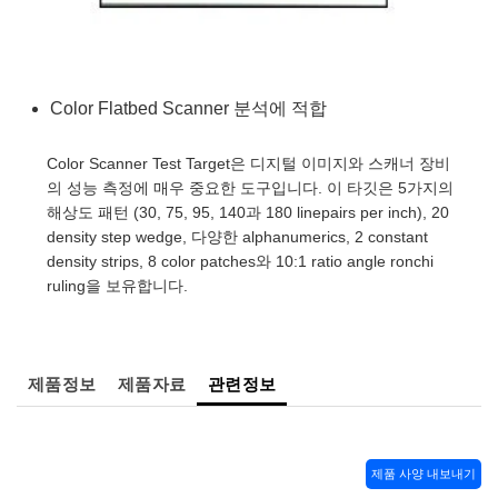
semblies
splitters
s
 Objectives
as
nt Tools
echnologies
llumination
실 또는 제품생산
Test Targets
d Testing and Detection
ns Accessories
tical Components
roscopy
mechanics
명
ameras
tical Components
ty
MR
Testing and Detection
d Lab and Production
Color Flatbed Scanner 분석에 적합
ptics
nd Isolators
e Systems
 Cameras
g and Detection
rial Processing
 Lab and Production
cs
rization
 Filters
cessories and Optomechanics
실 또는 제품생산
oherence Tomography
ner
Color Scanner Test Target은 디지털 이미지와 스캐너 장비
의 성능 측정에 매우 중요한 도구입니다. 이 타깃은 5가지의
cs
ms
oom Lenses
d Interface Cameras
해상도 패턴 (30, 75, 95, 140과 180 linepairs per inch), 20
density step wedge, 다양한 alphanumerics, 2 constant
Optics
학 신제품
y Targets
ystems
density strips, 8 color patches와 10:1 ratio angle ronchi
ruling을 보유합니다.
eam Sputtering) Coated Optics
nd Stage Micrometers
ras
ng Development Systems
e Optical Elements (DOE)
y Mechanics
hoto-Optical Company
제품정보
제품자료
관련정보
s
es and Couplers
제품 사양 내보내기