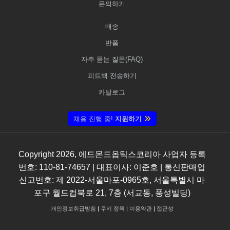
문의하기
배송
반품
자주 묻는 질문(FAQ)
피드백 전송하기
카탈로그
채용 진행 중!
지원하기
Copyright
2026
, 에드몬드옵틱스코리아 사업자 등록
번호: 110-81-74657 | 대표이사: 이준호 | 통신판매업
신고번호: 제 2022-서울마포-0965호, 서울특별시 마
포구 월드컵북로 21, 7층 (서교동, 풍성빌딩)
개인정보취급방침
|
쿠키 정책
|
이용약관
|
접근성