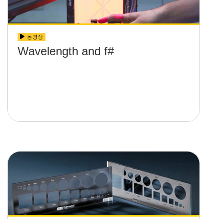
동영상
Wavelength and f#