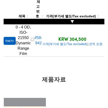
 Direct Microscopes
® Optical Components
재
고
번
s
ion Labs™
제목
호
가격(부가세 별도/Tax excluded)
scopy
0 - 4 OD,
ISO-
ics
KRW 304,500
21550
#58-
더보기
Dynamic
942
가격(부가세 별도/Tax excluded)
견적 요청
|
Range
Film
n Gratings™
AX
tical Components
제품자료
Innovations (UFI)