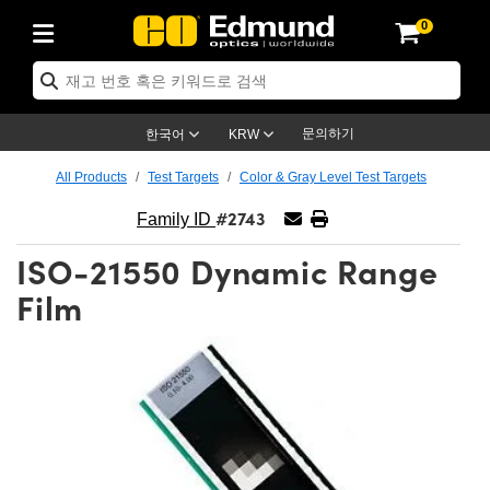
0
ptics
ser Optics
ptomechanics
icroscopy
asers
aging Lenses
ameras
라이트 & 조명
st Targets
ting & Detection
b & Production
op By Application
op By Brand
ew Products
earance Products
ertified Products
nses
ors
em
tics® Objectives
rces
l Length Lenses
ras
sion Lighting
 Test Targets
etrology
eaning
ng
C®
s
Laser Optics
d Optics
문의하기
한국어
KRW
rrors
es
age System
bjectives
surement and Electronics
c Lenses
hernet Cameras
명
Test Targets
sion Solutions
 Handling Tools
ing
on
학 신제품
 Optics
ed Optomechanics
All Products
Test Targets
Color & Gray Level Test Targets
#2743
nd Diffusers
dows
Optical Mounts
bjectives
cs
s (S-Mount Lenses)
FLIR Cameras
py Lighting
lysis & Stage Micrometers
surement and Electronics
ols
ameras
®
mechanics
 Optomechanics
 Lasers
Family ID
ISO-21550 Dynamic Range
ters
rs
System
ctives
plifiers
iable Magnification Lenses
ion Cameras
rces
ay Level Test Targets
hesives
opy
scopy
Lasers
d Microscopy
Film
on Optics
Optics
ables and Breadboards
ctives
ty
e Objectives
meras
on Accessories
ets
ckened Products
onal Imaging
ng Lenses
 Microscopy
d Imaging Lenses
ers
m Expanders
 Stages
orrected Objectives
hanics
ses
ng Cameras
nation
ings
rs
 재질
 Imaging
ras
 Imaging Lenses
d Cameras
cal Assemblies
ages and Slides
jugate Objectives
ssories
d Lenses
ion Labs Cameras™
opy
and Accessories
cal Imaging
nation
 Cameras
 Illumination
n Gratings
m Shaping
 Apertures
 Objectives
duction
oduction and Advanced
as
ig and Roughness Standards
on Microscopy
g and Detection
Illumination
 Test Targets
hy