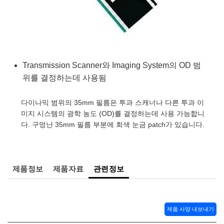
semblies
splitters
s
 Objectives
as
nt Tools
echnologies
llumination
실 또는 제품생산
Test Targets
d Testing and Detection
ns Accessories
tical Components
roscopy
mechanics
명
ameras
tical Components
ty
MR
Testing and Detection
d Lab and Production
ptics
nd Isolators
e Systems
 Cameras
g and Detection
rial Processing
 Lab and Production
Transmission Scanner와 Imaging System의 OD 범
cs
rization
 Filters
cessories and Optomechanics
실 또는 제품생산
oherence Tomography
ner
위를 결정하는데 사용됨
cs
ms
oom Lenses
d Interface Cameras
다이나믹 범위의 35mm 필름은 투과 스캐너나 다른 투과 이
미지 시스템의 광학 농도 (OD)를 결정하는데 사용 가능합니
Optics
학 신제품
y Targets
ystems
다. 구멍난 35mm 필름 부분에 회색 눈금 patch가 있습니다.
eam Sputtering) Coated Optics
nd Stage Micrometers
ras
ng Development Systems
e Optical Elements (DOE)
y Mechanics
hoto-Optical Company
제품정보
제품자료
관련정보
s
es and Couplers
제품 사양 내보내기