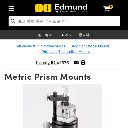
0
ptics
ser Optics
ptomechanics
icroscopy
asers
aging Lenses
ameras
라이트 & 조명
st Targets
ting & Detection
b & Production
op By Application
op By Brand
ew Products
earance Products
ertified Products
nses
ors
em
tics® Objectives
rces
l Length Lenses
ras
sion Lighting
 Test Targets
etrology
eaning
ng
C®
s
Laser Optics
d Optics
문의하기
한국어
KRW
rrors
es
age System
bjectives
surement and Electronics
c Lenses
hernet Cameras
명
Test Targets
sion Solutions
 Handling Tools
ing
on
학 신제품
 Optics
ed Optomechanics
All Products
Optomechanics
Benchtop Optical Mounts
Prism and Beamsplitter Mounts
nd Diffusers
dows
Optical Mounts
bjectives
cs
s (S-Mount Lenses)
FLIR Cameras
py Lighting
lysis & Stage Micrometers
surement and Electronics
ols
ameras
®
mechanics
 Optomechanics
 Lasers
#1576
Family ID
ters
rs
System
ctives
plifiers
iable Magnification Lenses
ion Cameras
rces
ay Level Test Targets
hesives
opy
scopy
Lasers
d Microscopy
Metric Prism Mounts
on Optics
Optics
ables and Breadboards
ctives
ty
e Objectives
meras
on Accessories
ets
ckened Products
onal Imaging
ng Lenses
 Microscopy
d Imaging Lenses
ers
m Expanders
 Stages
orrected Objectives
hanics
ses
ng Cameras
nation
ings
rs
 재질
 Imaging
ras
 Imaging Lenses
d Cameras
cal Assemblies
ages and Slides
jugate Objectives
ssories
d Lenses
ion Labs Cameras™
opy
and Accessories
cal Imaging
nation
 Cameras
 Illumination
n Gratings
m Shaping
 Apertures
 Objectives
duction
oduction and Advanced
as
ig and Roughness Standards
on Microscopy
g and Detection
Illumination
 Test Targets
hy