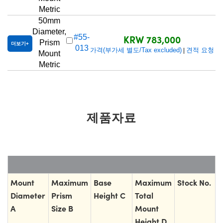
Metric
50mm
Diameter,
KRW 783,000
#55-
Prism
더보기
013
가격(부가세 별도/Tax excluded)
견적 요청
|
Mount
Metric
제품자료
Mount
Maximum
Base
Maximum
Stock No.
Diameter
Prism
Height C
Total
A
Size B
Mount
Height D