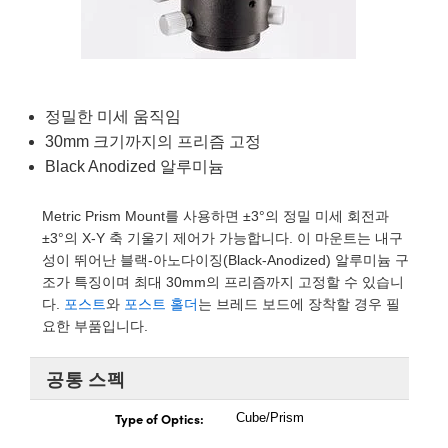
semblies
splitters
s
 Objectives
as
nt Tools
echnologies
llumination
실 또는 제품생산
Test Targets
d Testing and Detection
ns Accessories
tical Components
roscopy
mechanics
명
ameras
tical Components
ty
MR
Testing and Detection
d Lab and Production
ptics
nd Isolators
e Systems
 Cameras
g and Detection
rial Processing
 Lab and Production
정밀한 미세 움직임
30mm 크기까지의 프리즘 고정
cs
rization
 Filters
cessories and Optomechanics
실 또는 제품생산
oherence Tomography
ner
Black Anodized 알루미늄
cs
ms
oom Lenses
d Interface Cameras
Metric Prism Mount를 사용하면 ±3°의 정밀 미세 회전과
Optics
학 신제품
y Targets
ystems
±3°의 X-Y 축 기울기 제어가 가능합니다. 이 마운트는 내구
성이 뛰어난 블랙-아노다이징(Black-Anodized) 알루미늄 구
eam Sputtering) Coated Optics
nd Stage Micrometers
ras
ng Development Systems
조가 특징이며 최대 30mm의 프리즘까지 고정할 수 있습니
다.
포스트
와
포스트 홀더
는 브레드 보드에 장착할 경우 필
e Optical Elements (DOE)
y Mechanics
hoto-Optical Company
요한 부품입니다.
s
공통 스펙
es and Couplers
Type of Optics:
Cube/Prism