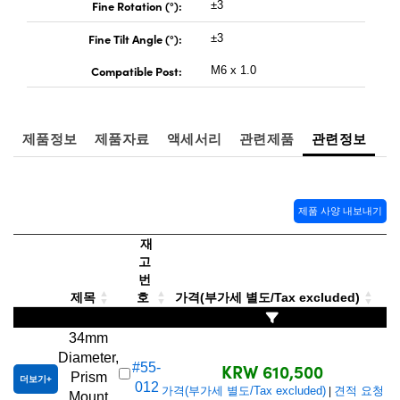
 Direct Microscopes
® Optical Components
Fine Rotation (°):
±3
Fine Tilt Angle (°):
±3
s
ion Labs™
Compatible Post:
M6 x 1.0
scopy
ics
제품정보
제품자료
액세서리
관련제품
관련정보
n Gratings™
제품 사양 내보내기
AX
재
고
tical Components
번
제목
호
가격(부가세 별도/Tax excluded)
34mm
Diameter,
Innovations (UFI)
KRW 610,500
#55-
Prism
더보기
012
가격(부가세 별도/Tax excluded)
견적 요청
|
Mount