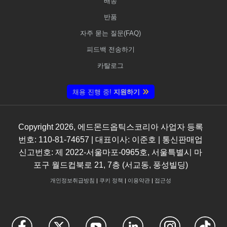
배송
반품
자주 묻는 질문(FAQ)
피드백 전송하기
카탈로그
채용 진행 중!
지원하기
Copyright
2026
, 에드몬드옵틱스코리아 사업자 등록
번호: 110-81-74657 | 대표이사: 이준호 | 통신판매업
신고번호: 제 2022-서울마포-0965호, 서울특별시 마
포구 월드컵북로 21, 7층 (서교동, 풍성빌딩)
개인정보취급방침
|
쿠키 정책
|
이용약관
|
접근성