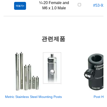
¼-20 Female and
#53-92
더보기
M6 x 1.0 Male
관련제품
Metric Stainless Steel Mounting Posts
Post Hol