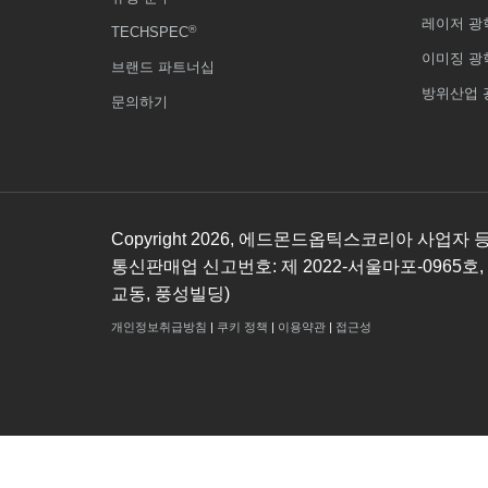
레이저 광
®
TECHSPEC
이미징 광
브랜드 파트너십
방위산업 
문의하기
Copyright
2026
, 에드몬드옵틱스코리아 사업자 등록번호
통신판매업 신고번호: 제 2022-서울마포-0965호,
교동, 풍성빌딩)
개인정보취급방침
|
쿠키 정책
|
이용약관
|
접근성