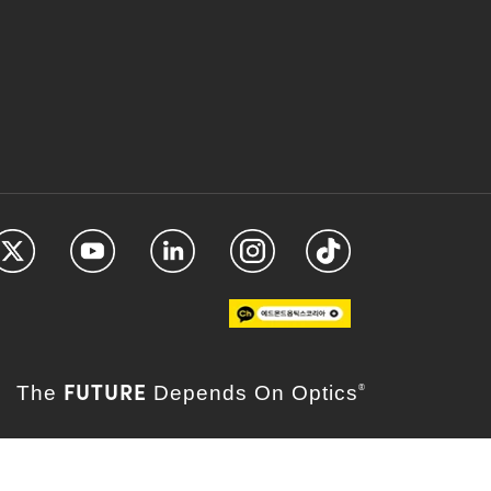
FUTURE
The
Depends On Optics
®