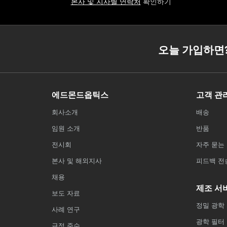
본사 및 지사별 연락처
확인하기
오늘 가입하면
에드몬드옵틱스
고객 관
회사소개
배송
임원 소개
반품
전시회
자주 묻는 
본사 및 해외지사
피드백 전
채용
제조 서
보도 자료
정밀 광학
사례 연구
광학 필터
규정 준수