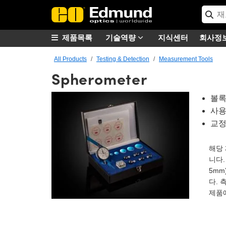
제품목록
기술역량
지식센터
회사정
All Products
Testing & Detection
Measurement Tools
Spherometer
볼록
사용
교정
해당 
니다.
5mm
다. 
제품