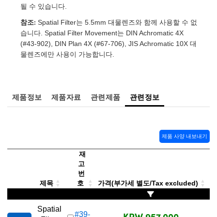
 Direct Microscopes
® Optical Components
될 수 있습니다.
참조:
Spatial Filter는 5.5mm 대물렌즈와 함께 사용할 수 없
s
ion Labs™
습니다. Spatial Filter Movement는 DIN Achromatic 4X
(#43-902), DIN Plan 4X (#67-706), JIS Achromatic 10X 대
scopy
물렌즈에만 사용이 가능합니다.
ics
제품정보
제품자료
관련제품
관련정보
n Gratings™
AX
제품 사양 내보내기
tical Components
재
고
번
제목
호
가격(부가세 별도/Tax excluded)
Innovations (UFI)
Spatial
KRW 957,000
#39-