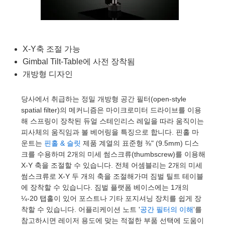
semblies
splitters
s
 Objectives
as
nt Tools
echnologies
llumination
실 또는 제품생산
Test Targets
d Testing and Detection
ns Accessories
tical Components
roscopy
mechanics
명
ameras
tical Components
ty
MR
Testing and Detection
d Lab and Production
X-Y축 조절 가능
ptics
nd Isolators
e Systems
 Cameras
g and Detection
rial Processing
 Lab and Production
Gimbal Tilt-Table에 사전 장착됨
cs
rization
 Filters
cessories and Optomechanics
실 또는 제품생산
oherence Tomography
ner
개방형 디자인
cs
ms
oom Lenses
d Interface Cameras
당사에서 취급하는 정밀 개방형 공간 필터(open-style
spatial filter)의 메커니즘은 마이크로미터 드라이브를 이용
Optics
학 신제품
y Targets
ystems
해 스프링이 장착된 듀얼 스테인리스 레일을 따라 움직이는
피사체의 움직임과 볼 베어링을 특징으로 합니다. 핀홀 마
eam Sputtering) Coated Optics
nd Stage Micrometers
ras
ng Development Systems
운트는
핀홀 & 슬릿
제품 계열의 표준형 ⅜" (9.5mm) 디스
크를 수용하며 2개의 미세 썸스크류(thumbscrew)를 이용해
e Optical Elements (DOE)
y Mechanics
hoto-Optical Company
X-Y 축을 조절할 수 있습니다. 전체 어셈블리는 2개의 미세
썸스크류로 X-Y 두 개의 축을 조절해가며 짐벌 틸트 테이블
s
에 장착할 수 있습니다. 짐벌 플랫폼 베이스에는 1개의
¼-20 탭홀이 있어 포스트나 기타 포지셔닝 장치를 쉽게 장
es and Couplers
착할 수 있습니다. 어플리케이션 노트 '
공간 필터의 이해
'를
참고하시면 레이저 용도에 맞는 적절한 부품 선택에 도움이