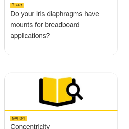
FAQ
Do your iris diaphragms have
mounts for breadboard
applications?
용어 정리
Concentricity