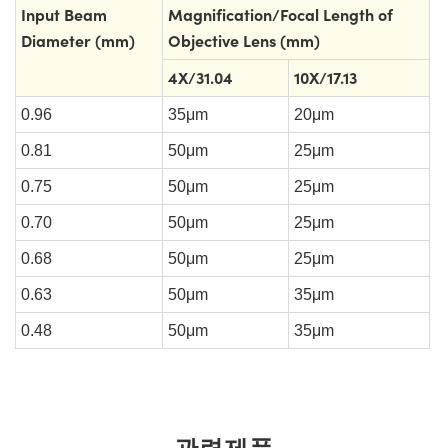
Input Beam
Magnification/Focal Length of
Diameter (mm)
Objective Lens (mm)
4X/31.04
10X/17.13
0.96
35μm
20μm
0.81
50μm
25μm
0.75
50μm
25μm
0.70
50μm
25μm
0.68
50μm
25μm
0.63
50μm
35μm
0.48
50μm
35μm
관련제품