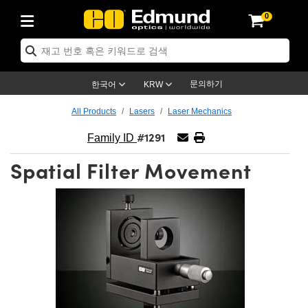
0
ptics
ser Optics
ptomechanics
icroscopy
asers
aging Lenses
ameras
라이트 & 조명
st Targets
ting & Detection
b & Production
op By Application
op By Brand
ew Products
earance Products
ertified Products
nses
ors
em
tics® Objectives
rces
l Length Lenses
ras
sion Lighting
 Test Targets
etrology
eaning
ng
C®
s
Laser Optics
d Optics
문의하기
한국어
KRW
rrors
es
age System
bjectives
surement and Electronics
c Lenses
hernet Cameras
명
Test Targets
sion Solutions
 Handling Tools
ing
on
학 신제품
 Optics
ed Optomechanics
All Products
Lasers
Laser Mechanics
#1291
nd Diffusers
dows
Optical Mounts
bjectives
cs
s (S-Mount Lenses)
FLIR Cameras
py Lighting
lysis & Stage Micrometers
surement and Electronics
ols
ameras
®
mechanics
 Optomechanics
 Lasers
Family ID
Spatial Filter Movement
ters
rs
System
ctives
plifiers
iable Magnification Lenses
ion Cameras
rces
ay Level Test Targets
hesives
opy
scopy
Lasers
d Microscopy
on Optics
Optics
ables and Breadboards
ctives
ty
e Objectives
meras
on Accessories
ets
ckened Products
onal Imaging
ng Lenses
 Microscopy
d Imaging Lenses
ers
m Expanders
 Stages
orrected Objectives
hanics
ses
ng Cameras
nation
ings
rs
 재질
 Imaging
ras
 Imaging Lenses
d Cameras
cal Assemblies
ages and Slides
jugate Objectives
ssories
d Lenses
ion Labs Cameras™
opy
and Accessories
cal Imaging
nation
 Cameras
 Illumination
n Gratings
m Shaping
 Apertures
 Objectives
duction
oduction and Advanced
as
ig and Roughness Standards
on Microscopy
g and Detection
Illumination
 Test Targets
hy