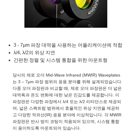
semblies
splitters
s
 Objectives
as
nt Tools
echnologies
llumination
실 또는 제품생산
Test Targets
d Testing and Detection
ns Accessories
tical Components
roscopy
mechanics
명
ameras
tical Components
ty
MR
Testing and Detection
d Lab and Production
ptics
nd Isolators
e Systems
 Cameras
g and Detection
rial Processing
 Lab and Production
cs
rization
 Filters
cessories and Optomechanics
실 또는 제품생산
oherence Tomography
ner
3 - 7μm 파장 대역을 사용하는 어플리케이션에 적합
λ/4, λ/2의 위상 지연
cs
ms
oom Lenses
d Interface Cameras
간편한 정렬 및 시스템 통합을 위한 마운트형
Optics
학 신제품
y Targets
ystems
당사의 제로 오더 Mid-Wave Infrared (MWIR) Waveplates
는 3 – 7μm 파장 범위의 응용 분야를 위해 설계되었습니다.
eam Sputtering) Coated Optics
nd Stage Micrometers
ras
ng Development Systems
다중 오더 파장판과 비교할 때, 제로 오더 파장판은 더 넓은
대역폭과 온도 변화에 대한 낮은 민감도를 제공합니다. 이
e Optical Elements (DOE)
y Mechanics
hoto-Optical Company
파장판은 다양한 파장에서 λ/4 또는 λ/2 리타던스로 제공되
며, 넓은 스펙트럼 범위에서 효율적인 위상 지연을 제공하
s
고 다양한 적외선(IR) 응용 분야에 이상적입니다. 각 MWIR
파장판은 반사 방지 코팅이 적용되어 있으며, 시스템 통합
es and Couplers
이 용이하도록 마운트되어 있습니다.