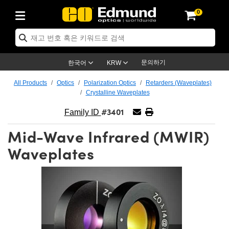
0
ptics
ser Optics
ptomechanics
icroscopy
asers
aging Lenses
ameras
라이트 & 조명
st Targets
ting & Detection
b & Production
op By Application
op By Brand
ew Products
earance Products
ertified Products
nses
ors
em
tics® Objectives
rces
l Length Lenses
ras
sion Lighting
 Test Targets
etrology
eaning
ng
C®
s
Laser Optics
d Optics
문의하기
한국어
KRW
rrors
es
age System
bjectives
surement and Electronics
c Lenses
hernet Cameras
명
Test Targets
sion Solutions
 Handling Tools
ing
on
학 신제품
 Optics
ed Optomechanics
All Products
Optics
Polarization Optics
Retarders (Waveplates)
Crystalline Waveplates
nd Diffusers
dows
Optical Mounts
bjectives
cs
s (S-Mount Lenses)
FLIR Cameras
py Lighting
lysis & Stage Micrometers
surement and Electronics
ols
ameras
®
mechanics
 Optomechanics
 Lasers
#3401
Family ID
ters
rs
System
ctives
plifiers
iable Magnification Lenses
ion Cameras
rces
ay Level Test Targets
hesives
opy
scopy
Lasers
d Microscopy
Mid-Wave Infrared (MWIR)
on Optics
Optics
ables and Breadboards
ctives
ty
e Objectives
meras
on Accessories
ets
ckened Products
onal Imaging
ng Lenses
 Microscopy
d Imaging Lenses
Waveplates
ers
m Expanders
 Stages
orrected Objectives
hanics
ses
ng Cameras
nation
ings
rs
 재질
 Imaging
ras
 Imaging Lenses
d Cameras
cal Assemblies
ages and Slides
jugate Objectives
ssories
d Lenses
ion Labs Cameras™
opy
and Accessories
cal Imaging
nation
 Cameras
 Illumination
n Gratings
m Shaping
 Apertures
 Objectives
duction
oduction and Advanced
as
ig and Roughness Standards
on Microscopy
g and Detection
Illumination
 Test Targets
hy