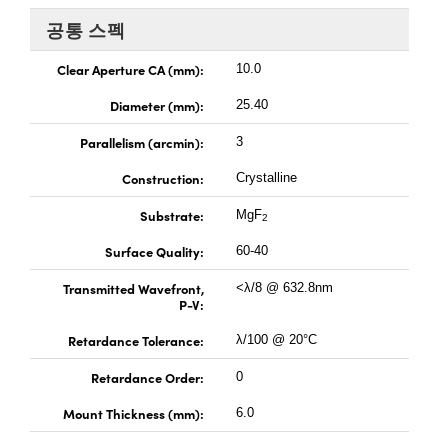
 Direct Microscopes
® Optical Components
공통 스펙
s
ion Labs™
Clear Aperture CA (mm):
10.0
scopy
Diameter (mm):
25.40
ics
Parallelism (arcmin):
3
Construction:
Crystalline
Substrate:
MgF
2
n Gratings™
Surface Quality:
60-40
AX
Transmitted Wavefront,
<λ/8 @ 632.8nm
P-V:
tical Components
Retardance Tolerance:
λ/100 @ 20°C
Retardance Order:
0
Innovations (UFI)
Mount Thickness (mm):
6.0