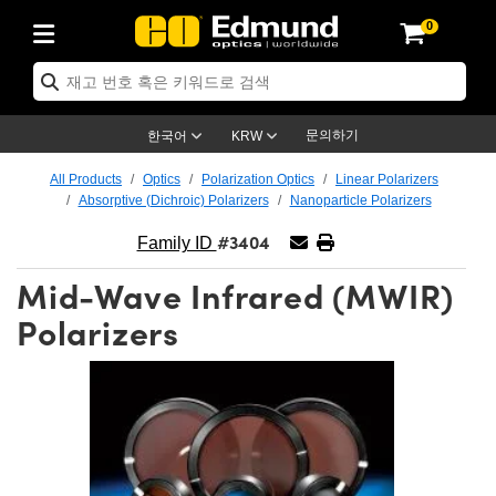
0
ptics
ser Optics
ptomechanics
icroscopy
asers
aging Lenses
ameras
라이트 & 조명
st Targets
ting & Detection
b & Production
op By Application
op By Brand
ew Products
earance Products
ertified Products
nses
ors
em
tics® Objectives
rces
l Length Lenses
ras
sion Lighting
 Test Targets
etrology
eaning
ng
C®
s
Laser Optics
d Optics
문의하기
한국어
KRW
rrors
es
age System
bjectives
surement and Electronics
c Lenses
hernet Cameras
명
Test Targets
sion Solutions
 Handling Tools
ing
on
학 신제품
 Optics
ed Optomechanics
All Products
Optics
Polarization Optics
Linear Polarizers
Absorptive (Dichroic) Polarizers
Nanoparticle Polarizers
nd Diffusers
dows
Optical Mounts
bjectives
cs
s (S-Mount Lenses)
FLIR Cameras
py Lighting
lysis & Stage Micrometers
surement and Electronics
ols
ameras
®
mechanics
 Optomechanics
 Lasers
#3404
Family ID
ters
rs
System
ctives
plifiers
iable Magnification Lenses
ion Cameras
rces
ay Level Test Targets
hesives
opy
scopy
Lasers
d Microscopy
Mid-Wave Infrared (MWIR)
on Optics
Optics
ables and Breadboards
ctives
ty
e Objectives
meras
on Accessories
ets
ckened Products
onal Imaging
ng Lenses
 Microscopy
d Imaging Lenses
Polarizers
ers
m Expanders
 Stages
orrected Objectives
hanics
ses
ng Cameras
nation
ings
rs
 재질
 Imaging
ras
 Imaging Lenses
d Cameras
cal Assemblies
ages and Slides
jugate Objectives
ssories
d Lenses
ion Labs Cameras™
opy
and Accessories
cal Imaging
nation
 Cameras
 Illumination
n Gratings
m Shaping
 Apertures
 Objectives
duction
oduction and Advanced
as
ig and Roughness Standards
on Microscopy
g and Detection
Illumination
 Test Targets
hy