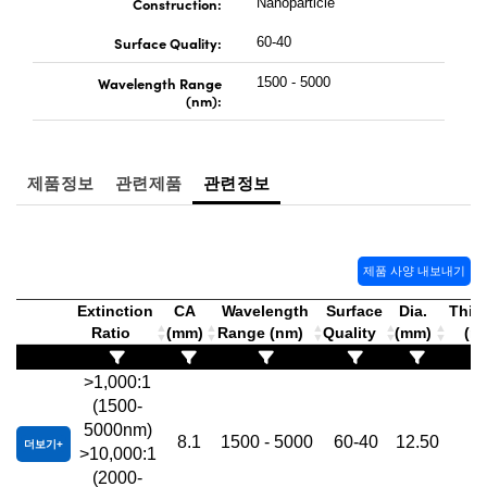
Construction:
Nanoparticle
 Direct Microscopes
® Optical Components
Surface Quality:
60-40
s
ion Labs™
Wavelength Range
1500 - 5000
(nm):
scopy
ics
제품정보
관련제품
관련정보
n Gratings™
제품 사양 내보내기
AX
Extinction
CA
Wavelength
Surface
Dia.
Thic
Ratio
(mm)
Range (nm)
Quality
(mm)
(m
tical Components
>1,000:1
(1500-
5000nm)
Innovations (UFI)
8.1
1500 - 5000
60-40
12.50
5
더보기
>10,000:1
(2000-