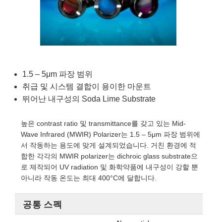
semblies
splitters
s
 Objectives
as
nt Tools
echnologies
llumination
실 또는 제품생산
Test Targets
d Testing and Detection
ns Accessories
tical Components
roscopy
mechanics
명
ameras
tical Components
ty
MR
Testing and Detection
d Lab and Production
ptics
nd Isolators
e Systems
 Cameras
g and Detection
rial Processing
 Lab and Production
cs
rization
 Filters
cessories and Optomechanics
실 또는 제품생산
oherence Tomography
ner
1.5 – 5μm 파장 범위
취급 및 시스템 결합이 용이한 마운트
cs
ms
oom Lenses
d Interface Cameras
뛰어난 내구성의 Soda Lime Substrate
Optics
학 신제품
y Targets
ystems
높은 contrast ratio 및 transmittance를 갖고 있는 Mid-
Wave Infrared (MWIR) Polarizer는 1.5 – 5μm 파장 범위에
eam Sputtering) Coated Optics
nd Stage Micrometers
ras
ng Development Systems
서 작동하는 용도에 맞게 설계되었습니다. 거친 환경에 적
합한 각각의 MWIR polarizer는 dichroic glass substrate으
e Optical Elements (DOE)
y Mechanics
hoto-Optical Company
로 제작되어 UV radiation 및 화학약품에 내구성이 강할 뿐
아니라 작동 온도는 최대 400°C에 달합니다.
s
공통 스펙
es and Couplers