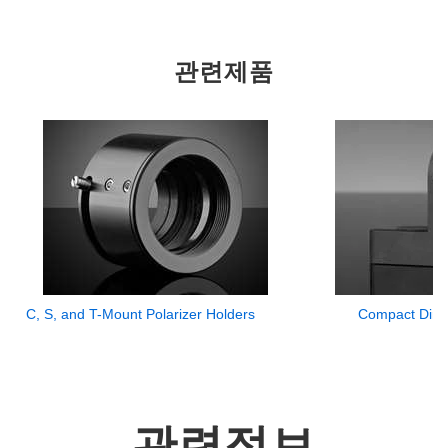
관련제품
C, S, and T-Mount Polarizer Holders
Compact Dire
관련정보