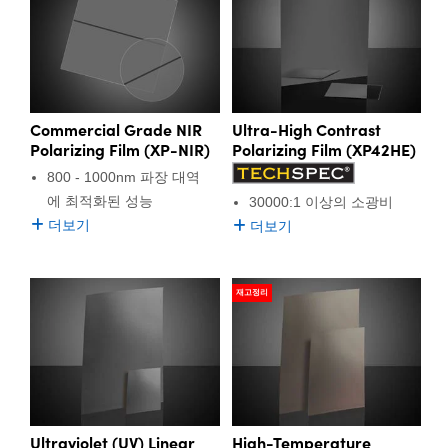
semblies
splitters
s
 Objectives
as
nt Tools
echnologies
llumination
실 또는 제품생산
Test Targets
d Testing and Detection
ns Accessories
tical Components
roscopy
mechanics
명
ameras
tical Components
ty
MR
Testing and Detection
d Lab and Production
ptics
nd Isolators
e Systems
 Cameras
g and Detection
rial Processing
 Lab and Production
Commercial Grade NIR
Ultra-High Contrast
cs
rization
 Filters
cessories and Optomechanics
실 또는 제품생산
oherence Tomography
ner
Polarizing Film (XP-NIR)
Polarizing Film (XP42HE)
800 - 1000nm 파장 대역
cs
ms
oom Lenses
d Interface Cameras
에 최적화된 성능
30000:1 이상의 소광비
더보기
더보기
Optics
학 신제품
y Targets
ystems
eam Sputtering) Coated Optics
nd Stage Micrometers
ras
ng Development Systems
재고정리
e Optical Elements (DOE)
y Mechanics
hoto-Optical Company
s
es and Couplers
Ultraviolet (UV) Linear
High-Temperature