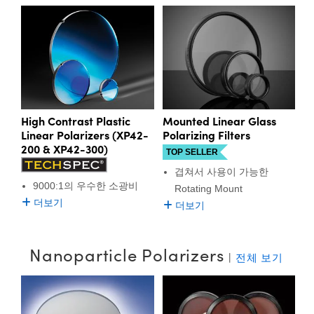
High Contrast Plastic
Mounted Linear Glass
Linear Polarizers (XP42-
Polarizing Filters
200 & XP42-300)
TOP SELLER
겹쳐서 사용이 가능한
9000:1의 우수한 소광비
Rotating Mount
더보기
더보기
Nanoparticle Polarizers
|
전체 보기