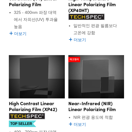
 Direct Microscopes
® Optical Components
Polarizing Film
Linear Polarizing Film
(XP40HT)
325 - 400nm 파장 대역
s
ion Labs™
에서 자외선(UV) 투과율
일반적인 편광 필름보다
높음
scopy
고온에 강함
더보기
더보기
ics
재고정리
n Gratings™
AX
tical Components
High Contrast Linear
Near-Infrared (NIR)
Polarizing Film (XP42)
Linear Polarizing Film
NIR 편광 용도에 적합
Innovations (UFI)
TOP SELLER
더보기
400 - 700nm 파장 대역