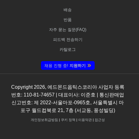
배송
반품
자주 묻는 질문(FAQ)
피드백 전송하기
카탈로그
채용 진행 중!
지원하기
Copyright
2026
, 에드몬드옵틱스코리아 사업자 등록
번호: 110-81-74657 | 대표이사: 이준호 | 통신판매업
신고번호: 제 2022-서울마포-0965호, 서울특별시 마
포구 월드컵북로 21, 7층 (서교동, 풍성빌딩)
개인정보취급방침
|
쿠키 정책
|
이용약관
|
접근성