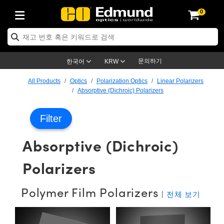
0
ptics
ser Optics
ptomechanics
icroscopy
asers
aging Lenses
ameras
라이트 & 조명
st Targets
ting & Detection
b & Production
op By Application
op By Brand
ew Products
earance Products
ertified Products
nses
ors
em
tics® Objectives
rces
l Length Lenses
ras
sion Lighting
 Test Targets
etrology
eaning
ng
C®
s
Laser Optics
d Optics
문의하기
한국어
KRW
rrors
es
age System
bjectives
surement and Electronics
c Lenses
hernet Cameras
명
Test Targets
sion Solutions
 Handling Tools
ing
on
학 신제품
 Optics
ed Optomechanics
All Products
Optics
Polarization Optics
Linear Polarizers
Absorptive (Dichroic) Polarizers
nd Diffusers
dows
Optical Mounts
bjectives
cs
s (S-Mount Lenses)
FLIR Cameras
py Lighting
lysis & Stage Micrometers
surement and Electronics
ols
ameras
®
mechanics
 Optomechanics
 Lasers
Filter
ters
rs
System
ctives
plifiers
iable Magnification Lenses
ion Cameras
rces
ay Level Test Targets
hesives
opy
scopy
Lasers
d Microscopy
Absorptive (Dichroic)
on Optics
Optics
ables and Breadboards
ctives
ty
e Objectives
meras
on Accessories
ets
ckened Products
onal Imaging
ng Lenses
 Microscopy
d Imaging Lenses
Polarizers
ers
m Expanders
 Stages
orrected Objectives
hanics
ses
ng Cameras
nation
ings
rs
 재질
 Imaging
ras
 Imaging Lenses
d Cameras
cal Assemblies
ages and Slides
jugate Objectives
ssories
d Lenses
ion Labs Cameras™
opy
and Accessories
cal Imaging
nation
 Cameras
 Illumination
Polymer Film Polarizers
|
전체 보기
n Gratings
m Shaping
 Apertures
 Objectives
duction
oduction and Advanced
as
ig and Roughness Standards
on Microscopy
g and Detection
Illumination
 Test Targets
hy