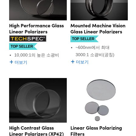
High Performance Glass
Mounted Machine Vision
Linear Polarizers
Glass Linear Polarizers
TOP SELLER
TOP SELLER
~600nm에서 최대
3000:1 소광비(공칭)
10,000:1의 높은 소광비
더보기
더보기
High Contrast Glass
Linear Glass Polarizing
Linear Polarizers (XP42)
Filters