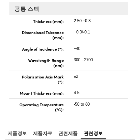
 Direct Microscopes
® Optical Components
공통 스펙
s
ion Labs™
Thickness (mm):
2.50 ±0.3
scopy
Dimensional Tolerance
+0.0/-0.1
(mm):
ics
Angle of Incidence (°):
±40
Wavelength Range
300 - 2700
(nm):
n Gratings™
Polarization Axis Mark
±2
(°):
AX
Mount Thickness (mm):
4.5
tical Components
Operating Temperature
-50 to 80
(°C):
Innovations (UFI)
제품정보
제품자료
관련제품
관련정보