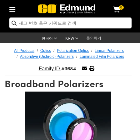
0
ptics
ser Optics
ptomechanics
icroscopy
asers
aging Lenses
ameras
라이트 & 조명
st Targets
ting & Detection
b & Production
op By Application
op By Brand
ew Products
earance Products
ertified Products
nses
ors
em
tics® Objectives
rces
l Length Lenses
ras
sion Lighting
 Test Targets
etrology
eaning
ng
C®
s
Laser Optics
d Optics
문의하기
한국어
KRW
rrors
es
age System
bjectives
surement and Electronics
c Lenses
hernet Cameras
명
Test Targets
sion Solutions
 Handling Tools
ing
on
학 신제품
 Optics
ed Optomechanics
All Products
Optics
Polarization Optics
Linear Polarizers
Absorptive (Dichroic) Polarizers
Laminated Film Polarizers
nd Diffusers
dows
Optical Mounts
bjectives
cs
s (S-Mount Lenses)
FLIR Cameras
py Lighting
lysis & Stage Micrometers
surement and Electronics
ols
ameras
®
mechanics
 Optomechanics
 Lasers
#3684
Family ID
ters
rs
System
ctives
plifiers
iable Magnification Lenses
ion Cameras
rces
ay Level Test Targets
hesives
opy
scopy
Lasers
d Microscopy
Broadband Polarizers
on Optics
Optics
ables and Breadboards
ctives
ty
e Objectives
meras
on Accessories
ets
ckened Products
onal Imaging
ng Lenses
 Microscopy
d Imaging Lenses
ers
m Expanders
 Stages
orrected Objectives
hanics
ses
ng Cameras
nation
ings
rs
 재질
 Imaging
ras
 Imaging Lenses
d Cameras
cal Assemblies
ages and Slides
jugate Objectives
ssories
d Lenses
ion Labs Cameras™
opy
and Accessories
cal Imaging
nation
 Cameras
 Illumination
n Gratings
m Shaping
 Apertures
 Objectives
duction
oduction and Advanced
as
ig and Roughness Standards
on Microscopy
g and Detection
Illumination
 Test Targets
hy