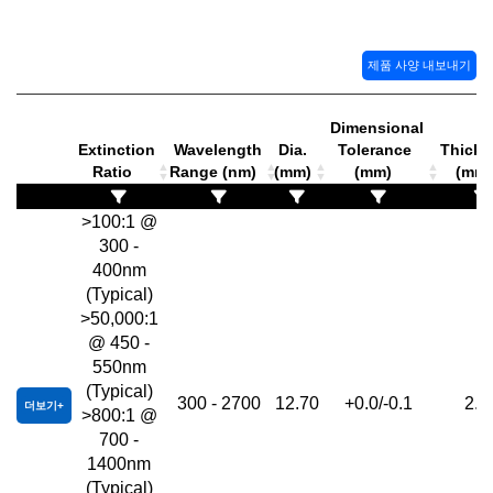
제품 사양 내보내기
Dimensional
Extinction
Wavelength
Dia.
Tolerance
Thickn
Ratio
Range (nm)
(mm)
(mm)
(mm
>100:1 @
300 -
400nm
(Typical)
>50,000:1
@ 450 -
550nm
(Typical)
300 - 2700
12.70
+0.0/-0.1
2.5
더보기
>800:1 @
700 -
1400nm
(Typical)