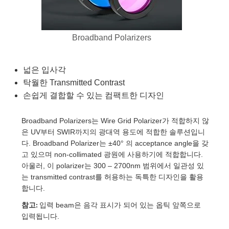
semblies
splitters
s
 Objectives
as
nt Tools
echnologies
llumination
실 또는 제품생산
Test Targets
d Testing and Detection
ns Accessories
tical Components
roscopy
mechanics
명
ameras
tical Components
ty
MR
Testing and Detection
d Lab and Production
Broadband Polarizers
ptics
nd Isolators
e Systems
 Cameras
g and Detection
rial Processing
 Lab and Production
넓은 입사각
cs
rization
 Filters
cessories and Optomechanics
실 또는 제품생산
oherence Tomography
ner
탁월한 Transmitted Contrast
손쉽게 결합할 수 있는 컴팩트한 디자인
cs
ms
oom Lenses
d Interface Cameras
Optics
학 신제품
y Targets
ystems
Broadband Polarizers는 Wire Grid Polarizer가 적합하지 않
은 UV부터 SWIR까지의 광대역 용도에 적합한 솔루션입니
eam Sputtering) Coated Optics
nd Stage Micrometers
ras
ng Development Systems
다. Broadband Polarizer는 ±40° 의 acceptance angle을 갖
고 있으며 non-collimated 광원에 사용하기에 적합합니다.
e Optical Elements (DOE)
y Mechanics
hoto-Optical Company
아울러, 이 polarizer는 300 – 2700nm 범위에서 일관성 있
는 transmitted contrast를 허용하는 독특한 디자인을 활용
s
합니다.
참고:
입력 beam은 음각 표시가 되어 있는 옵틱 앞쪽으로
es and Couplers
입력됩니다.