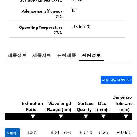
Polarization Efficiency
95
(%):
Operating Temperature
-15 to +70
(°C):
제품정보
제품자료
관련제품
관련정보
제품 사양 내보내기
Dimensiona
Extinction
Wavelength
Surface
Dia.
Tolerance
Ratio
Range (nm)
Quality
(mm)
(mm)
100:1
400 - 700
80-50
6.25
+0.0/-0.2
더보기