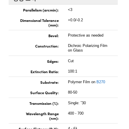
 Direct Microscopes
® Optical Components
Parallelism (arcmin):
<3
s
ion Labs™
Dimensional Tolerance
+0.0/-0.2
(mm):
scopy
Bevel:
Protective as needed
ics
Construction:
Dichroic Polarizing Film
on Glass
Edges:
Cut
n Gratings™
Extinction Ratio:
100:1
AX
Substrate:
Polymer Film on
B270
tical Components
Surface Quality:
80-50
Transmission (%):
Single: ˜30
Wavelength Range
400 - 700
Innovations (UFI)
(nm):
Surface Flatness (P-V):
4 - 6λ