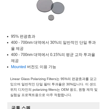
semblies
splitters
s
 Objectives
as
nt Tools
echnologies
llumination
실 또는 제품생산
Test Targets
d Testing and Detection
ns Accessories
tical Components
roscopy
mechanics
명
ameras
tical Components
ty
MR
Testing and Detection
d Lab and Production
ptics
nd Isolators
e Systems
 Cameras
g and Detection
rial Processing
 Lab and Production
cs
rization
 Filters
cessories and Optomechanics
실 또는 제품생산
oherence Tomography
ner
95% 편광효과
400 - 700nm 대역에서 30%의 일반적인 단일 투과
cs
ms
oom Lenses
d Interface Cameras
율 제공
400 - 700nm 대역에서 0.15%의 평균 교차 투과율
Optics
학 신제품
y Targets
ystems
제공
Mounted
버전도 이용 가능
eam Sputtering) Coated Optics
nd Stage Micrometers
ras
ng Development Systems
e Optical Elements (DOE)
y Mechanics
hoto-Optical Company
Linear Glass Polarizing Filters는 95%의 편광효과를 갖고
있으며 일반적인 단일 필터 투과율은 30%입니다. 이 샌드
s
위치 디자인의 polarizing filters는 OEM 용도, 원형 제작 및
실험실 프로젝트용으로 아주 적합합니다.
es and Couplers
공통 스펙