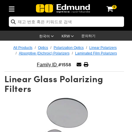
0
ptics
ser Optics
ptomechanics
icroscopy
asers
aging Lenses
ameras
라이트 & 조명
st Targets
ting & Detection
b & Production
op By Application
op By Brand
ew Products
earance Products
ertified Products
nses
ors
em
tics® Objectives
rces
l Length Lenses
ras
sion Lighting
 Test Targets
etrology
eaning
ng
C®
s
Laser Optics
d Optics
문의하기
한국어
KRW
rrors
es
age System
bjectives
surement and Electronics
c Lenses
hernet Cameras
명
Test Targets
sion Solutions
 Handling Tools
ing
on
학 신제품
 Optics
ed Optomechanics
All Products
Optics
Polarization Optics
Linear Polarizers
Absorptive (Dichroic) Polarizers
Laminated Film Polarizers
nd Diffusers
dows
Optical Mounts
bjectives
cs
s (S-Mount Lenses)
FLIR Cameras
py Lighting
lysis & Stage Micrometers
surement and Electronics
ols
ameras
®
mechanics
 Optomechanics
 Lasers
#1558
Family ID
ters
rs
System
ctives
plifiers
iable Magnification Lenses
ion Cameras
rces
ay Level Test Targets
hesives
opy
scopy
Lasers
d Microscopy
Linear Glass Polarizing
on Optics
Optics
ables and Breadboards
ctives
ty
e Objectives
meras
on Accessories
ets
ckened Products
onal Imaging
ng Lenses
 Microscopy
d Imaging Lenses
Filters
ers
m Expanders
 Stages
orrected Objectives
hanics
ses
ng Cameras
nation
ings
rs
 재질
 Imaging
ras
 Imaging Lenses
d Cameras
cal Assemblies
ages and Slides
jugate Objectives
ssories
d Lenses
ion Labs Cameras™
opy
and Accessories
cal Imaging
nation
 Cameras
 Illumination
n Gratings
m Shaping
 Apertures
 Objectives
duction
oduction and Advanced
as
ig and Roughness Standards
on Microscopy
g and Detection
Illumination
 Test Targets
hy