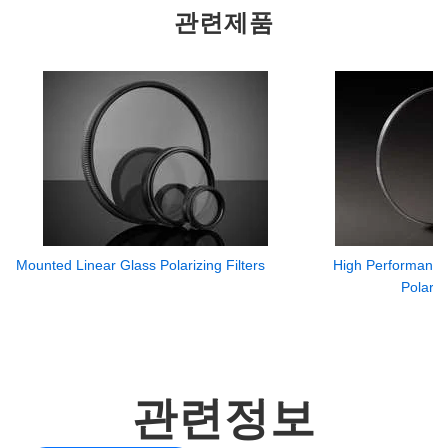
관련제품
Mounted Linear Glass Polarizing Filters
High Performance
Polariz
관련정보