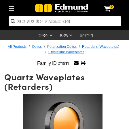
0
ptics
ser Optics
ptomechanics
icroscopy
asers
aging Lenses
ameras
라이트 & 조명
st Targets
ting & Detection
b & Production
op By Application
op By Brand
ew Products
earance Products
ertified Products
nses
ors
em
tics® Objectives
rces
l Length Lenses
ras
sion Lighting
 Test Targets
etrology
eaning
ng
C®
s
Laser Optics
d Optics
문의하기
한국어
KRW
rrors
es
age System
bjectives
surement and Electronics
c Lenses
hernet Cameras
명
Test Targets
sion Solutions
 Handling Tools
ing
on
학 신제품
 Optics
ed Optomechanics
All Products
Optics
Polarization Optics
Retarders (Waveplates)
Crystalline Waveplates
nd Diffusers
dows
Optical Mounts
bjectives
cs
s (S-Mount Lenses)
FLIR Cameras
py Lighting
lysis & Stage Micrometers
surement and Electronics
ols
ameras
®
mechanics
 Optomechanics
 Lasers
#1911
Family ID
ters
rs
System
ctives
plifiers
iable Magnification Lenses
ion Cameras
rces
ay Level Test Targets
hesives
opy
scopy
Lasers
d Microscopy
Quartz Waveplates
on Optics
Optics
ables and Breadboards
ctives
ty
e Objectives
meras
on Accessories
ets
ckened Products
onal Imaging
ng Lenses
 Microscopy
d Imaging Lenses
(Retarders)
ers
m Expanders
 Stages
orrected Objectives
hanics
ses
ng Cameras
nation
ings
rs
 재질
 Imaging
ras
 Imaging Lenses
d Cameras
cal Assemblies
ages and Slides
jugate Objectives
ssories
d Lenses
ion Labs Cameras™
opy
and Accessories
cal Imaging
nation
 Cameras
 Illumination
n Gratings
m Shaping
 Apertures
 Objectives
duction
oduction and Advanced
as
ig and Roughness Standards
on Microscopy
g and Detection
Illumination
 Test Targets
hy