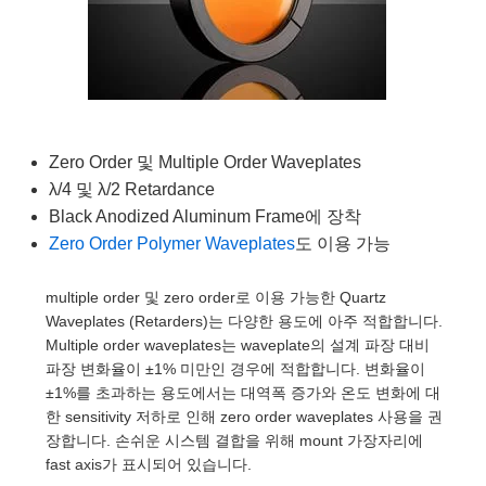
semblies
splitters
s
 Objectives
as
nt Tools
echnologies
llumination
실 또는 제품생산
Test Targets
d Testing and Detection
ns Accessories
tical Components
roscopy
mechanics
명
ameras
tical Components
ty
MR
Testing and Detection
d Lab and Production
ptics
nd Isolators
e Systems
 Cameras
g and Detection
rial Processing
 Lab and Production
cs
rization
 Filters
cessories and Optomechanics
실 또는 제품생산
oherence Tomography
ner
Zero Order 및 Multiple Order Waveplates
λ/4 및 λ/2 Retardance
cs
ms
oom Lenses
d Interface Cameras
Black Anodized Aluminum Frame에 장착
Zero Order Polymer Waveplates
도 이용 가능
Optics
학 신제품
y Targets
ystems
multiple order 및 zero order로 이용 가능한 Quartz
eam Sputtering) Coated Optics
nd Stage Micrometers
ras
ng Development Systems
Waveplates (Retarders)는 다양한 용도에 아주 적합합니다.
Multiple order waveplates는 waveplate의 설계 파장 대비
e Optical Elements (DOE)
y Mechanics
hoto-Optical Company
파장 변화율이 ±1% 미만인 경우에 적합합니다. 변화율이
±1%를 초과하는 용도에서는 대역폭 증가와 온도 변화에 대
s
한 sensitivity 저하로 인해 zero order waveplates 사용을 권
장합니다. 손쉬운 시스템 결합을 위해 mount 가장자리에
es and Couplers
fast axis가 표시되어 있습니다.