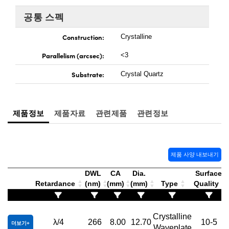
 Direct Microscopes
® Optical Components
공통 스펙
s
ion Labs™
Construction:
Crystalline
scopy
Parallelism (arcsec):
<3
ics
Substrate:
Crystal Quartz
제품정보
제품자료
관련제품
관련정보
n Gratings™
AX
제품 사양 내보내기
tical Components
DWL
CA
Dia.
Surface
Retardance
(nm)
(mm)
(mm)
Type
Quality
Innovations (UFI)
Crystalline
λ/4
266
8.00
12.70
10-5
더보기
Waveplate