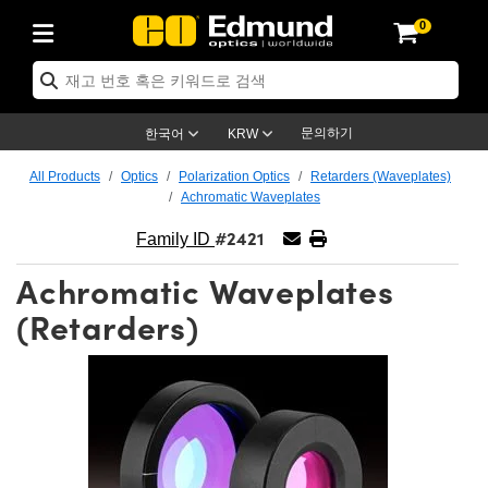
0
ptics
ser Optics
ptomechanics
icroscopy
asers
aging Lenses
ameras
라이트 & 조명
st Targets
ting & Detection
b & Production
op By Application
op By Brand
ew Products
earance Products
ertified Products
nses
ors
em
tics® Objectives
rces
l Length Lenses
ras
sion Lighting
 Test Targets
etrology
eaning
ng
C®
s
Laser Optics
d Optics
문의하기
한국어
KRW
rrors
es
age System
bjectives
surement and Electronics
c Lenses
hernet Cameras
명
Test Targets
sion Solutions
 Handling Tools
ing
on
학 신제품
 Optics
ed Optomechanics
All Products
Optics
Polarization Optics
Retarders (Waveplates)
Achromatic Waveplates
nd Diffusers
dows
Optical Mounts
bjectives
cs
s (S-Mount Lenses)
FLIR Cameras
py Lighting
lysis & Stage Micrometers
surement and Electronics
ols
ameras
®
mechanics
 Optomechanics
 Lasers
#2421
Family ID
ters
rs
System
ctives
plifiers
iable Magnification Lenses
ion Cameras
rces
ay Level Test Targets
hesives
opy
scopy
Lasers
d Microscopy
Achromatic Waveplates
on Optics
Optics
ables and Breadboards
ctives
ty
e Objectives
meras
on Accessories
ets
ckened Products
onal Imaging
ng Lenses
 Microscopy
d Imaging Lenses
(Retarders)
ers
m Expanders
 Stages
orrected Objectives
hanics
ses
ng Cameras
nation
ings
rs
 재질
 Imaging
ras
 Imaging Lenses
d Cameras
cal Assemblies
ages and Slides
jugate Objectives
ssories
d Lenses
ion Labs Cameras™
opy
and Accessories
cal Imaging
nation
 Cameras
 Illumination
n Gratings
m Shaping
 Apertures
 Objectives
duction
oduction and Advanced
as
ig and Roughness Standards
on Microscopy
g and Detection
Illumination
 Test Targets
hy