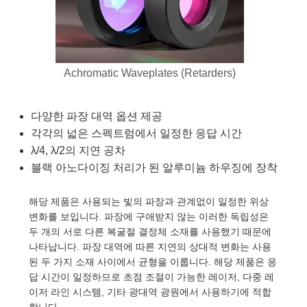
semblies
splitters
s
 Objectives
as
nt Tools
echnologies
llumination
실 또는 제품생산
Test Targets
d Testing and Detection
ns Accessories
tical Components
roscopy
mechanics
명
ameras
tical Components
ty
MR
Testing and Detection
d Lab and Production
ptics
nd Isolators
e Systems
 Cameras
g and Detection
rial Processing
 Lab and Production
Achromatic Waveplates (Retarders)
cs
rization
 Filters
cessories and Optomechanics
실 또는 제품생산
oherence Tomography
ner
다양한 파장 대역 옵션 제공
cs
ms
oom Lenses
d Interface Cameras
각각의 넓은 스펙트럼에서 일정한 응답 시간
λ/4, λ/2의 지연 공차
Optics
학 신제품
y Targets
ystems
블랙 아노다이징 처리가 된 알루미늄 하우징에 장착
eam Sputtering) Coated Optics
nd Stage Micrometers
ras
ng Development Systems
해당 제품은 사용되는 빛의 파장과 관계없이 일정한 위상
변화를 보입니다. 파장에 구애받지 않는 이러한 독립성은
e Optical Elements (DOE)
y Mechanics
hoto-Optical Company
두 개의 서로 다른 복굴절 결정체 소재를 사용했기 때문에
나타납니다. 파장 대역에 따른 지연의 상대적 변화는 사용
s
된 두 가지 소재 사이에서 균형을 이룹니다. 해당 제품은 응
답 시간이 일정하므로 초점 조절이 가능한 레이저, 다중 레
es and Couplers
이저 라인 시스템, 기타 광대역 광원에서 사용하기에 적합