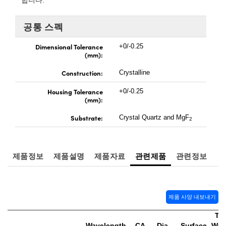
합니다.
 Direct Microscopes
® Optical Components
공통 스펙
s
ion Labs™
Dimensional Tolerance
+0/-0.25
scopy
(mm):
ics
Construction:
Crystalline
Housing Tolerance
+0/-0.25
(mm):
n Gratings™
Substrate:
Crystal Quartz and MgF
2
AX
제품정보
제품설명
제품자료
관련제품
관련정보
tical Components
제품 사양 내보내기
Innovations (UFI)
Tra
Wavelength
CA
Dia.
Surface
Wave