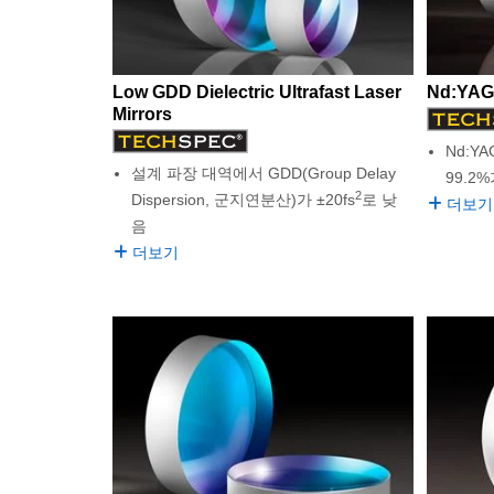
Low GDD Dielectric Ultrafast Laser
Nd:YAG 
Mirrors
Nd:YA
설계 파장 대역에서 GDD(Group Delay
99.2
2
Dispersion, 군지연분산)가 ±20fs
로 낮
더보기
음
더보기