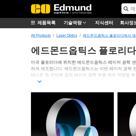
제품목록
기술역량
지식센터
회사정
All Products
Laser Optics
에드몬드옵틱스 플로리다에서 생
에드몬드옵틱스 플로리다
미국 플로리다에 위치한 에드몬드옵틱스 레이저 광학 센터
하게 제조합니다. 에드몬드옵틱스는 이번 레이저 광학 전용 센터 
테스트 등 전반에 걸쳐 레이저 광학 부품 제조 역량을 
맞춤형 및 대량 생산 레이저 광학 역량에 대한 정보는
레