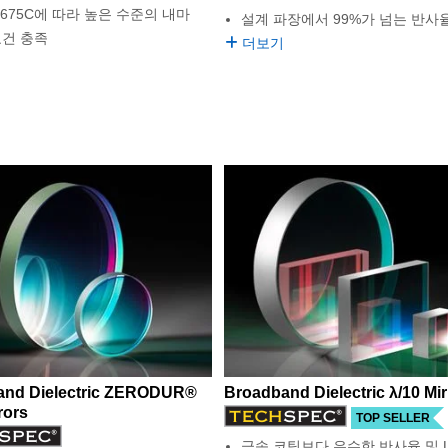
C-675C에 따라 높은 수준의 내마
설계 파장에서 99%가 넘는 반사
요건 충족
더보기
and Dielectric ZERODUR®
Broadband Dielectric λ/10 Mir
rors
TOP SELLER
금속 코팅보다 우수한 반사율 및 L