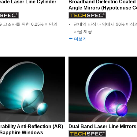
rade Laser Line Cylinder
Broadband Dielectric Coated
Angle Mirrors (Hypotenuse C
AG 고조파를 위한 0.25% 미만의
광대역 파장 대역에서 98% 이상
사율 제공
더보기
ability Anti-Reflection (AR)
Dual Band Laser Line Mirrors
 Sapphire Windows