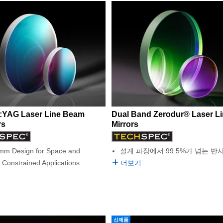
:YAG Laser Line Beam
Dual Band Zerodur® Laser L
rs
Mirrors
mm Design for Space and
설계 파장에서 99.5%가 넘는 반
 Constrained Applications
더보기
신제품