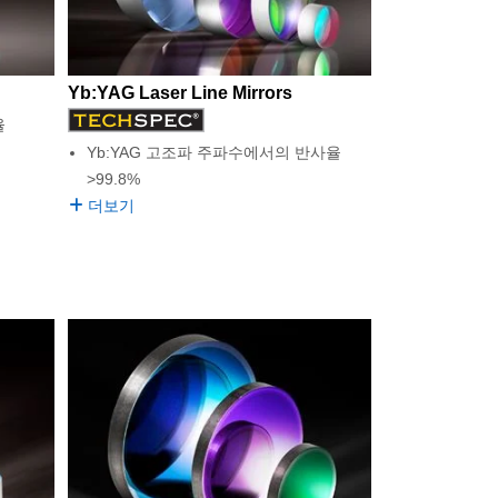
Yb:YAG Laser Line Mirrors
율
Yb:YAG 고조파 주파수에서의 반사율
>99.8%
더보기