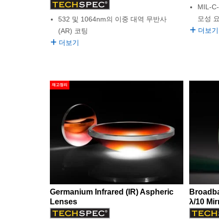
MIL-
모성 
532 및 1064nm의 이중 대역 무반사
더보기
(AR) 코팅
더보기
재고정리
Germanium Infrared (IR) Aspheric
Broadb
Lenses
λ/10 Mir