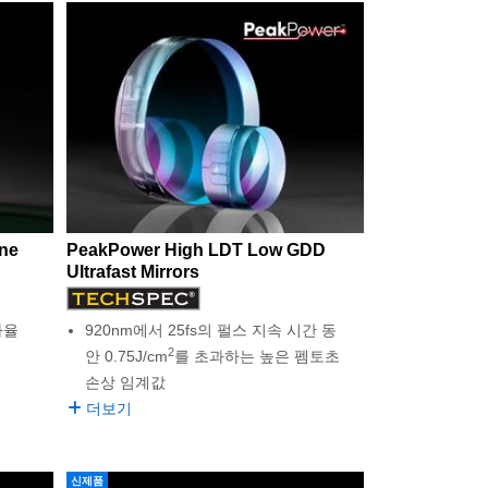
ine
PeakPower High LDT Low GDD
Ultrafast Mirrors
사율
920nm에서 25fs의 펄스 지속 시간 동
2
안 0.75J/cm
를 초과하는 높은 펨토초
손상 임계값
더보기
신제품