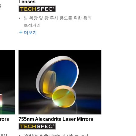
Lenses
율
빔 확장 및 광 투사 용도를 위한 음의
초점거리
더보기
rors
755nm Alexandrite Laser Mirrors
IDT
>99.5% Reflectivity at 755nm and