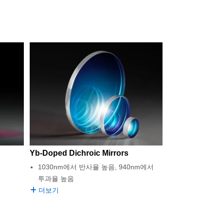
Yb-Doped Dichroic Mirrors
1030nm에서 반사율 높음, 940nm에서
투과율 높음
더보기