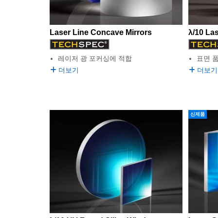
Laser Line Concave Mirrors
λ/10 La
레이저 광 포커싱에 적합
표면 품
더보기
더보기
신제품