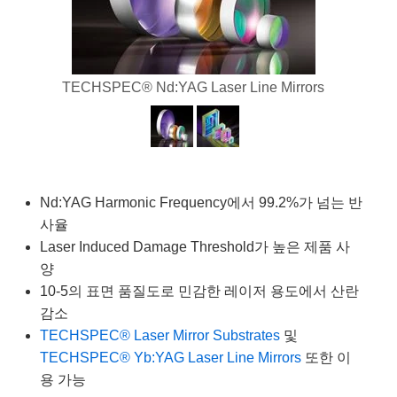
semblies
splitters
s
 Objectives
as
nt Tools
echnologies
llumination
실 또는 제품생산
Test Targets
d Testing and Detection
ns Accessories
tical Components
roscopy
mechanics
명
ameras
tical Components
ty
MR
Testing and Detection
d Lab and Production
TECHSPEC® Nd:YAG Laser Line Mirrors
ptics
nd Isolators
e Systems
 Cameras
g and Detection
rial Processing
 Lab and Production
cs
rization
 Filters
cessories and Optomechanics
실 또는 제품생산
oherence Tomography
ner
cs
ms
oom Lenses
d Interface Cameras
Nd:YAG Harmonic Frequency에서 99.2%가 넘는 반
Optics
학 신제품
y Targets
ystems
사율
eam Sputtering) Coated Optics
nd Stage Micrometers
ras
ng Development Systems
Laser Induced Damage Threshold가 높은 제품 사
양
e Optical Elements (DOE)
y Mechanics
hoto-Optical Company
10-5의 표면 품질도로 민감한 레이저 용도에서 산란
감소
s
TECHSPEC® Laser Mirror Substrates
및
TECHSPEC® Yb:YAG Laser Line Mirrors
또한 이
es and Couplers
용 가능