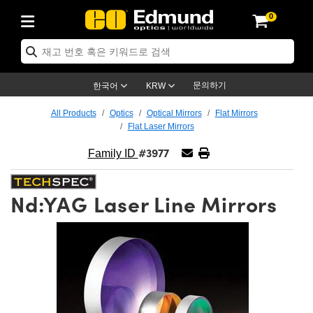
0
ptics
ser Optics
ptomechanics
icroscopy
asers
aging Lenses
ameras
라이트 & 조명
st Targets
ting & Detection
b & Production
op By Application
op By Brand
ew Products
earance Products
ertified Products
nses
ors
em
tics® Objectives
rces
l Length Lenses
ras
sion Lighting
 Test Targets
etrology
eaning
ng
C®
s
Laser Optics
d Optics
문의하기
한국어
KRW
rrors
es
age System
bjectives
surement and Electronics
c Lenses
hernet Cameras
명
Test Targets
sion Solutions
 Handling Tools
ing
on
학 신제품
 Optics
ed Optomechanics
All Products
Optics
Optical Mirrors
Flat Mirrors
Flat Laser Mirrors
nd Diffusers
dows
Optical Mounts
bjectives
cs
s (S-Mount Lenses)
FLIR Cameras
py Lighting
lysis & Stage Micrometers
surement and Electronics
ols
ameras
®
mechanics
 Optomechanics
 Lasers
#3977
Family ID
ters
rs
System
ctives
plifiers
iable Magnification Lenses
ion Cameras
rces
ay Level Test Targets
hesives
opy
scopy
Lasers
d Microscopy
Nd:YAG Laser Line Mirrors
on Optics
Optics
ables and Breadboards
ctives
ty
e Objectives
meras
on Accessories
ets
ckened Products
onal Imaging
ng Lenses
 Microscopy
d Imaging Lenses
ers
m Expanders
 Stages
orrected Objectives
hanics
ses
ng Cameras
nation
ings
rs
 재질
 Imaging
ras
 Imaging Lenses
d Cameras
cal Assemblies
ages and Slides
jugate Objectives
ssories
d Lenses
ion Labs Cameras™
opy
and Accessories
cal Imaging
nation
 Cameras
 Illumination
n Gratings
m Shaping
 Apertures
 Objectives
duction
oduction and Advanced
as
ig and Roughness Standards
on Microscopy
g and Detection
Illumination
 Test Targets
hy