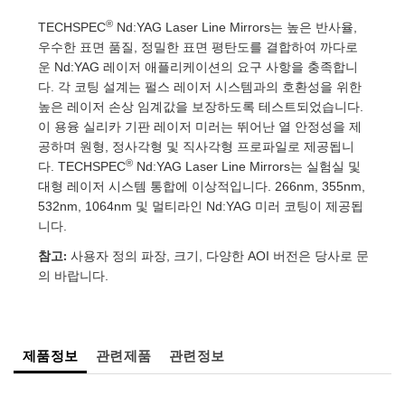
 Direct Microscopes
® Optical Components
®
TECHSPEC
Nd:YAG Laser Line Mirrors는 높은 반사율,
s
ion Labs™
우수한 표면 품질, 정밀한 표면 평탄도를 결합하여 까다로
운 Nd:YAG 레이저 애플리케이션의 요구 사항을 충족합니
scopy
다. 각 코팅 설계는 펄스 레이저 시스템과의 호환성을 위한
높은 레이저 손상 임계값을 보장하도록 테스트되었습니다.
ics
이 용융 실리카 기판 레이저 미러는 뛰어난 열 안정성을 제
공하며 원형, 정사각형 및 직사각형 프로파일로 제공됩니
®
다. TECHSPEC
Nd:YAG Laser Line Mirrors는 실험실 및
대형 레이저 시스템 통합에 이상적입니다. 266nm, 355nm,
n Gratings™
532nm, 1064nm 및 멀티라인 Nd:YAG 미러 코팅이 제공됩
니다.
AX
참고:
사용자 정의 파장, 크기, 다양한 AOI 버전은 당사로 문
의 바랍니다.
tical Components
제품정보
관련제품
관련정보
Innovations (UFI)