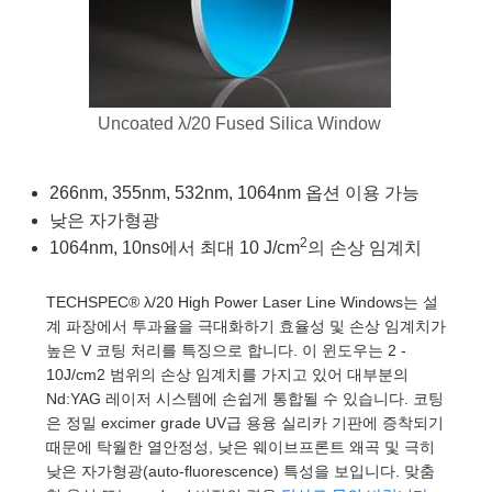
es
산
Detection
nents
nts
Detection
duction
ion
ng
uction
Uncoated λ/20 Fused Silica Window
d Optomechanics
산
ography
266nm, 355nm, 532nm, 1064nm 옵션 이용 가능
ameras
낮은 자가형광
2
1064nm, 10ns에서 최대 10 J/cm
의 손상 임계치
TECHSPEC® λ/20 High Power Laser Line Windows는 설
g) Coated Optics
rometers
nt Systems
계 파장에서 투과율을 극대화하기 효율성 및 손상 임계치가
높은 V 코팅 처리를 특징으로 합니다. 이 윈도우는 2 -
ments (DOE)
 Company
10J/cm2 범위의 손상 임계치를 가지고 있어 대부분의
Nd:YAG 레이저 시스템에 손쉽게 통합될 수 있습니다. 코팅
은 정밀 excimer grade UV급 용융 실리카 기판에 증착되기
때문에 탁월한 열안정성, 낮은 웨이브프론트 왜곡 및 극히
ers
낮은 자가형광(auto-fluorescence) 특성을 보입니다. 맞춤