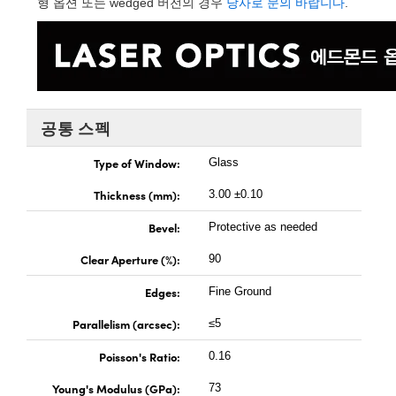
형 옵션 또는 wedged 버전의 경우
당사로 문의 바랍니다
.
oscopes
mponents
공통 스펙
Type of Window:
Glass
Thickness (mm):
3.00 ±0.10
Bevel:
Protective as needed
Clear Aperture (%):
90
nents
Edges:
Fine Ground
Parallelism (arcsec):
≤5
FI)
Poisson's Ratio:
0.16
Young's Modulus (GPa):
73