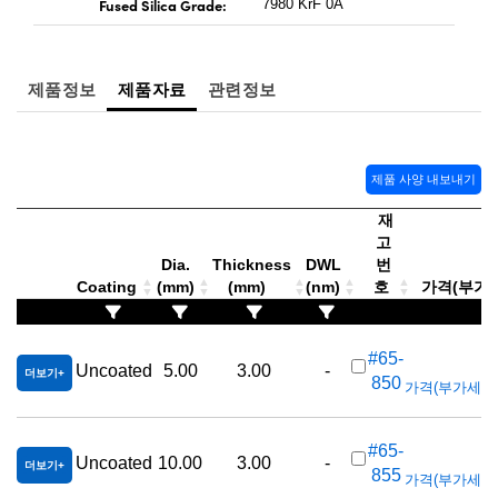
Fused Silica Grade:
7980 KrF 0A
제품정보
제품자료
관련정보
제품 사양 내보내기
재
고
Dia.
Thickness
DWL
번
Coating
(mm)
(mm)
(nm)
호
가격(부가세 
K
#65-
Uncoated
5.00
3.00
-
더보기
850
가격(부가세 별도/
K
#65-
Uncoated
10.00
3.00
-
더보기
855
가격(부가세 별도/