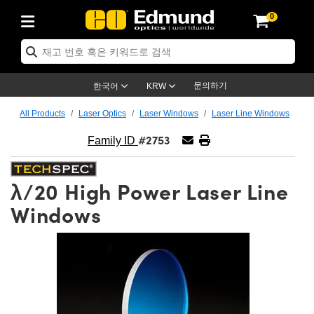
0
cs
es
ction
ion
cation
d
s
ducts
oducts
ives
es
문의하기
한국어
KRW
Electronics
as
ns
ols
ics
All Products
Laser Optics
Laser Windows
Laser Line Windows
#2753
ts
nses)
 Micrometers
Electronics
ics
Family ID
ication Lenses
Targets
λ/20 High Power Laser Line
adboards
s
cts
ses
Windows
tives
ses
s
es
ives
eras™
ies
 Advanced Photography
ness Standards
y
ion