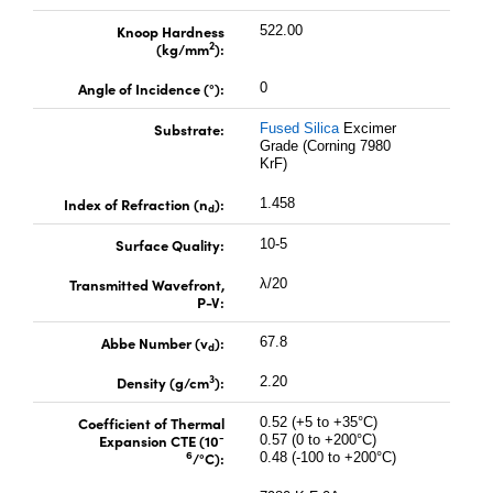
Knoop Hardness
522.00
2
(kg/mm
):
Angle of Incidence (°):
0
Substrate:
Fused Silica
Excimer
Grade (Corning 7980
KrF)
Index of Refraction (n
):
1.458
d
Surface Quality:
10-5
Transmitted Wavefront,
λ/20
P-V:
Abbe Number (v
):
67.8
d
3
Density (g/cm
):
2.20
Coefficient of Thermal
0.52 (+5 to +35°C)
-
Expansion CTE (10
0.57 (0 to +200°C)
6
/°C):
0.48 (-100 to +200°C)