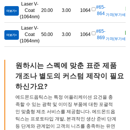
Laser V-
K
#65-
Coat
20.00
3.00
1064
더보기
864
가격(부가세 별도/
(1064nm)
Laser V-
K
#65-
Coat
50.00
3.00
1064
더보기
869
가격(부가세 별도/
(1064nm)
원하시는 스펙에 맞춘 표준 제품
개조나 별도의 커스텀 제작이 필요
하신가요?
에드몬드옵틱스는 특정 어플리케이션 요건을 충
족할 수 있는 광학 및 이미징 부품에 대한 포괄적
인 맞춤형 제조 서비스를 제공합니다. 에드몬드옵
틱스는 프로토타입 개발, 본격적인 생산 준비 단계
등 단계와 관계없이 고객의 니즈를 충족하는 유연